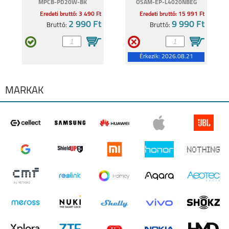
MPCB-PD20W-BK
OSAM-EP-L4020NBEG
Eredeti bruttó: 3 490 Ft
Eredeti bruttó: 15 991 Ft
2 990 Ft
9 990 Ft
Bruttó:
Bruttó:
REALME C55
REALME 9 5G
Érkezik:
2026.08.21
MÁRKÁK
REALME C35
REALMEGT
EXPLORER MASTER
REALME 8I
REALME C11