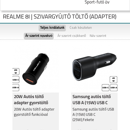
Sport-futó öv
REALME 8I | SZIVARGYÚJTÓ TÖLTŐ (ADAPTER)
Teljes kínálatunk
Csak készleten
Ár szerint növekvő
Ár szerint csökkenő
Név szerint
NOTE 60
REALME NOTE 50
20W Autós töltő
Samsung autós töltő
adapter gyorstöltő
USB A (15W) USB C
funkcióval
(25W),Fekete
REALME 11 5G
20W Autós töltő adapter
REALME 9 PRO 5G
Samsung autós töltő USB
gyorstöltő funkcióval
A (15W) USB C
(25W),Fekete