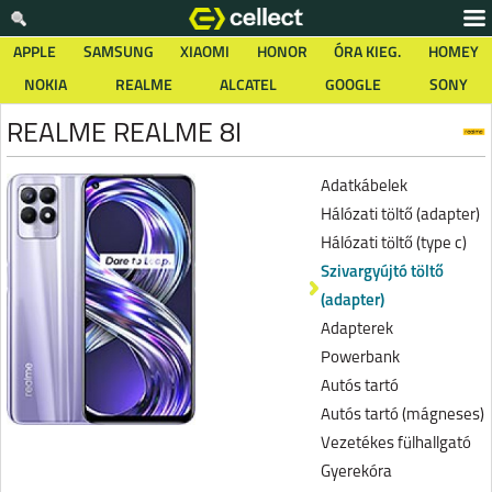
APPLE
SAMSUNG
XIAOMI
HONOR
ÓRA KIEG.
HOMEY
NOKIA
REALME
ALCATEL
GOOGLE
SONY
REALME REALME 8I
Adatkábelek
Hálózati töltő (adapter)
Hálózati töltő (type c)
Szivargyújtó töltő
(adapter)
Adapterek
Powerbank
Autós tartó
Autós tartó (mágneses)
Vezetékes fülhallgató
Gyerekóra