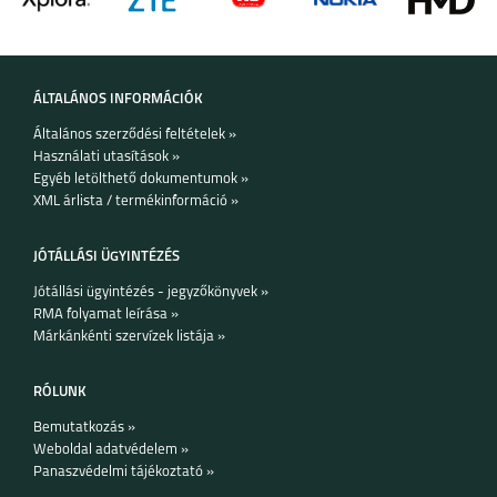
ÁLTALÁNOS INFORMÁCIÓK
8 5G
C21Y
Általános szerződési feltételek »
Használati utasítások »
Egyéb letölthető dokumentumok »
XML árlista / termékinformáció »
JÓTÁLLÁSI ÜGYINTÉZÉS
Jótállási ügyintézés - jegyzőkönyvek »
GT MASTER
C25Y
RMA folyamat leírása »
Márkánkénti szervízek listája »
RÓLUNK
Bemutatkozás »
Weboldal adatvédelem »
Panaszvédelmi tájékoztató »
8
8 PRO