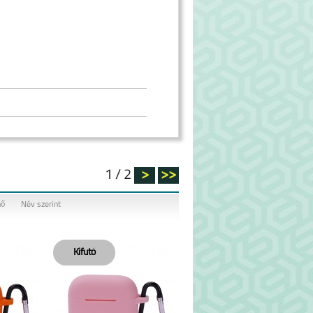
1 / 2
>
>>
nő
Név szerint