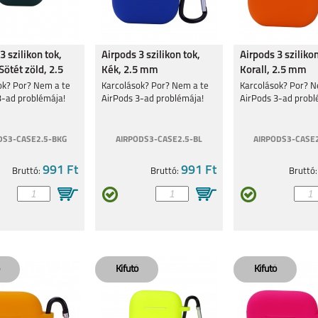
5
REALMEGT
REALME 8I
REALME C11
3 szilikon tok,
Airpods 3 szilikon tok,
Airpods 3 szilikon
EXPLORER MASTER
ötét zöld, 2.5
Kék, 2.5 mm
Korall, 2.5 mm
ok? Por? Nem a te
Karcolások? Por? Nem a te
Karcolások? Por? N
3-ad problémája!
AirPods 3-ad problémája!
AirPods 3-ad probl
DS3-CASE2.5-BKG
AIRPODS3-CASE2.5-BL
AIRPODS3-CASE
GT MASTER
C25Y
8
991 Ft
991 Ft
Bruttó:
Bruttó:
Bruttó