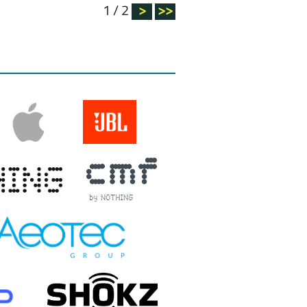
1 / 2
>
>>