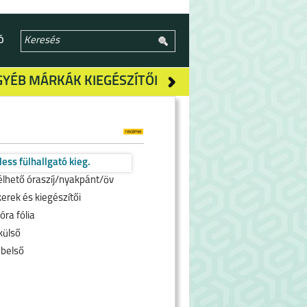
Ó
GYÉB MÁRKÁK KIEGÉSZÍTŐI
ess fülhallgató kieg.
élhető óraszíj/nyakpánt/öv
erek és kiegészítői
ra fólia
külső
belső