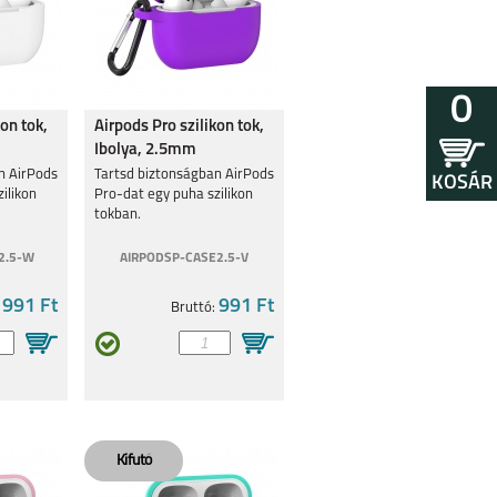
0
kon tok,
Airpods Pro szilikon tok,
Ibolya, 2.5mm
n AirPods
Tartsd biztonságban AirPods
KOSÁR
ilikon
Pro-dat egy puha szilikon
tokban.
2.5-W
AIRPODSP-CASE2.5-V
991 Ft
991 Ft
:
Bruttó: