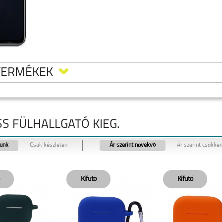
TERMÉKEK
SS FÜLHALLGATÓ KIEG.
tunk
Csak készleten
Ár szerint növekvő
Ár szerint csökke
 50
REALME 11 5G
REALME 9 PRO 5G
REALME C55