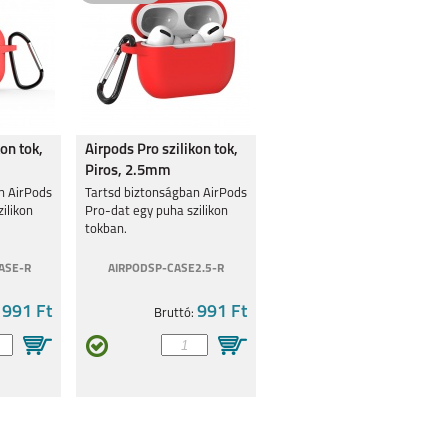
kon tok,
Airpods Pro szilikon tok,
Piros, 2.5mm
n AirPods
Tartsd biztonságban AirPods
ilikon
Pro-dat egy puha szilikon
tokban.
ASE-R
AIRPODSP-CASE2.5-R
991 Ft
991 Ft
:
Bruttó: