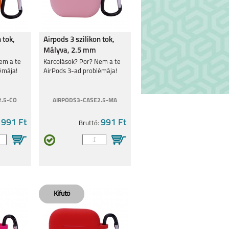
 tok,
Airpods 3 szilikon tok,
Mályva, 2.5 mm
em a te
Karcolások? Por? Nem a te
émája!
AirPods 3-ad problémája!
2.5-CO
AIRPODS3-CASE2.5-MA
991 Ft
991 Ft
:
Bruttó: