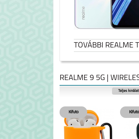
TOVÁBBI REALME 
REALME 9 5G | WIRELE
Teljes kínála
NOTE 60
REALME NOTE