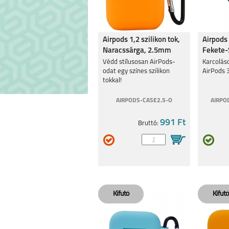
REALME 9 5G
REALME C3
Airpods 1,2 szilikon tok,
Airpods 
Naracssárga, 2.5mm
Fekete-S
mm
Védd stílusosan AirPods-
Karcolás
odat egy színes szilikon
AirPods 
tokkal!
AIRPODS-CASE2.5-O
AIRPO
8 5G
C21Y
991 Ft
Bruttó:
8 PRO
7I