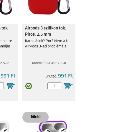
 tok,
Airpods 3 szilikon tok,
Piros, 2.5 mm
em a te
Karcolások? Por? Nem a te
émája!
AirPods 3-ad problémája!
2.5-P
AIRPODS3-CASE2.5-R
991 Ft
991 Ft
:
Bruttó: