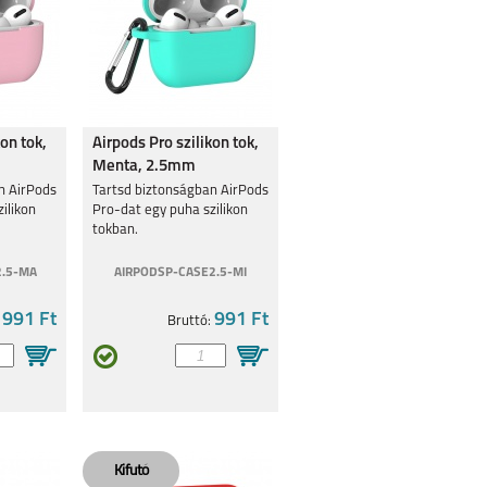
kon tok,
Airpods Pro szilikon tok,
Menta, 2.5mm
n AirPods
Tartsd biztonságban AirPods
ilikon
Pro-dat egy puha szilikon
tokban.
2.5-MA
AIRPODSP-CASE2.5-MI
991 Ft
991 Ft
:
Bruttó: