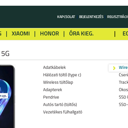
KAPCSOLAT
BEJELENTKEZÉS
REGISZTRÁCI
G
XIAOMI
HONOR
ÓRA KIEG.
E
LME
ALCATEL
GOOGLE
SONY
 5G
Adatkábelek
Wirel
Hálózati töltő (type c)
Cser
Wireless töltőlap
Track
Adapterek
Okosó
Pendrive
SSD 
Autós tartó (töltős)
SSD-
Vezetékes fülhallgató