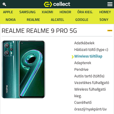
APPLE
SAMSUNG
XIAOMI
HONOR
ÓRA KIEG.
HOMEY
NOKIA
REALME
ALCATEL
GOOGLE
SONY
REALME REALME 9 PRO 5G
Adatkábelek
Hálózati töltő (type c)
Wireless töltőlap
Adapterek
Pendrive
Autós tartó (töltős)
Vezetékes fülhallgató
Wireless fülhallgató
kieg.
Cserélhető
óraszíj/nyakpánt/öv