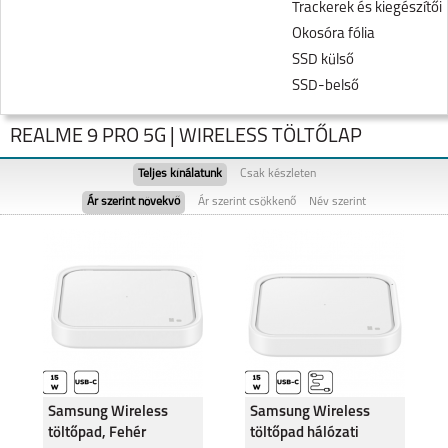
Trackerek és kiegészítői
Okosóra fólia
SSD külső
SSD-belső
REALME 9 PRO 5G | WIRELESS TÖLTŐLAP
Teljes kínálatunk
Csak készleten
Ár szerint növekvő
Ár szerint csökkenő
Név szerint
NOTE 60
REALME NOTE 50
Samsung Wireless
Samsung Wireless
töltőpad, Fehér
töltőpad hálózati