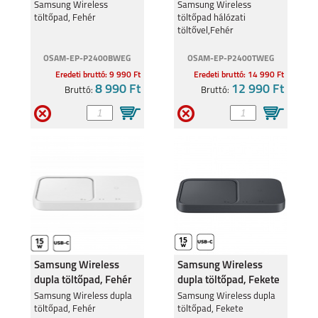
töltővel,Fehér
REALME 11 5G
Samsung Wireless
REALME 9 PRO 5G
Samsung Wireless
töltőpad, Fehér
töltőpad hálózati
töltővel,Fehér
OSAM-EP-P2400BWEG
OSAM-EP-P2400TWEG
Eredeti bruttó: 9 990 Ft
Eredeti bruttó: 14 990 Ft
8 990 Ft
12 990 Ft
Bruttó:
Bruttó:
REALME C55
REALME 9 5G
REALME C35
REALMEGT
EXPLORER MASTER
Samsung Wireless
Samsung Wireless
dupla töltőpad, Fehér
dupla töltőpad, Fekete
Samsung Wireless dupla
Samsung Wireless dupla
töltőpad, Fehér
töltőpad, Fekete