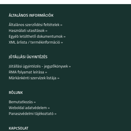
ÁLTALÁNOS INFORMÁCIÓK
Általános szerződési feltételek »
Használati utasítások »
Egyéb letölthető dokumentumok »
XML árlista / termékinformáció »
JÓTÁLLÁSI ÜGYINTÉZÉS
Jótállási ügyintézés - jegyzőkönyvek »
RMA folyamat leírása »
Márkánkénti szervízek listája »
RÓLUNK
Bemutatkozás »
Weboldal adatvédelem »
Panaszvédelmi tájékoztató »
KAPCSOLAT