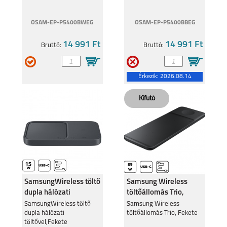
REALME 8I
REALME C11
OSAM-EP-P5400BWEG
OSAM-EP-P5400BBEG
14 991 Ft
14 991 Ft
Bruttó:
Bruttó:
Érkezik:
2026.08.14
8 5G
C21Y
GT MASTER
C25Y
SamsungWireless töltő
Samsung Wireless
dupla hálózati
töltőállomás Trio,
töltővel,Feke
Fekete
SamsungWireless töltő
Samsung Wireless
dupla hálózati
töltőállomás Trio, Fekete
töltővel,Fekete