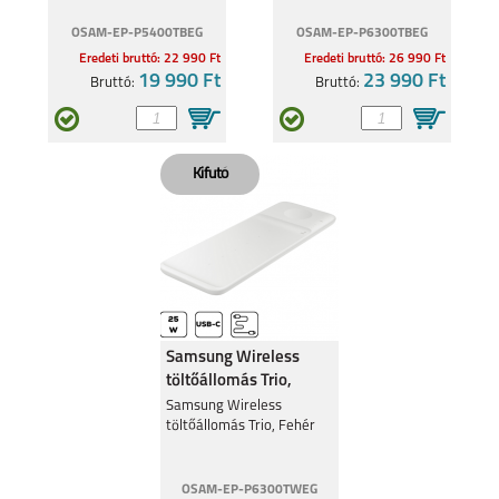
OSAM-EP-P5400TBEG
OSAM-EP-P6300TBEG
Eredeti bruttó: 22 990 Ft
Eredeti bruttó: 26 990 Ft
8
8 PRO
19 990 Ft
23 990 Ft
Bruttó:
Bruttó:
7I
Samsung Wireless
töltőállomás Trio,
Fehér
Samsung Wireless
töltőállomás Trio, Fehér
OSAM-EP-P6300TWEG