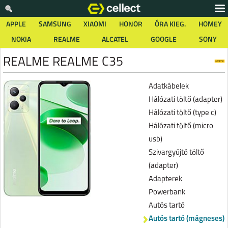
APPLE
SAMSUNG
XIAOMI
HONOR
ÓRA KIEG.
HOMEY
NOKIA
REALME
ALCATEL
GOOGLE
SONY
REALME REALME C35
Adatkábelek
Hálózati töltő (adapter)
Hálózati töltő (type c)
Hálózati töltő (micro
usb)
Szivargyújtó töltő
(adapter)
Adapterek
Powerbank
Autós tartó
Autós tartó (mágneses)