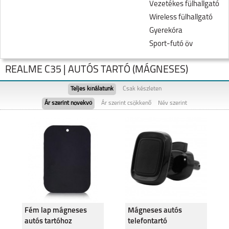
Vezetékes fülhallgató
Wireless fülhallgató
Gyerekóra
Sport-futó öv
REALME C35 | AUTÓS TARTÓ (MÁGNESES)
Teljes kínálatunk
Csak készleten
Ár szerint növekvő
Ár szerint csökkenő
Név szerint
NOTE 60
REALME NOTE 50
Fém lap mágneses
Mágneses autós
autós tartóhoz
telefontartó