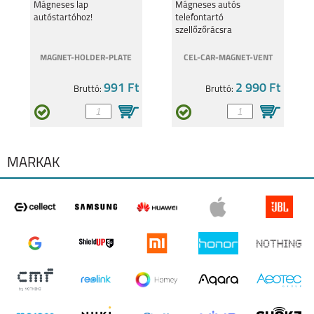
szellőzőrácsra
REALME 11 5G
Mágneses lap
REALME 9 PRO 5G
Mágneses autós
autóstartóhoz!
telefontartó
szellőzőrácsra
MAGNET-HOLDER-PLATE
CEL-CAR-MAGNET-VENT
991 Ft
2 990 Ft
Bruttó:
Bruttó:
REALME C55
REALME 9 5G
MÁRKÁK
REALME C35
REALMEGT
EXPLORER MASTER