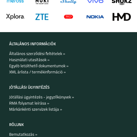
REALME 8I
REALME C11
ÁLTALÁNOS INFORMÁCIÓK
Általános szerződési feltételek »
8 5G
C21Y
Használati utasítások »
Egyéb letölthető dokumentumok »
XML árlista / termékinformáció »
JÓTÁLLÁSI ÜGYINTÉZÉS
Jótállási ügyintézés - jegyzőkönyvek »
RMA folyamat leírása »
GT MASTER
C25Y
Márkánkénti szervízek listája »
RÓLUNK
Bemutatkozás »