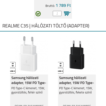
1 789 Ft
Bruttó:
8
8 PRO
REALME C35 | HÁLÓZATI TÖLTŐ (ADAPTER)
7I
Samsung hálózati
Samsung hálózati
adapter, 15W PD Type-
adapter, 15W PD Type-
C, Fehér
C, Fekete
PD Type-C kimenet, 15W,
PD Type-C kimenet, 15W,
gyorstöltés, fehér színű
gyorstöltés, fekete színű