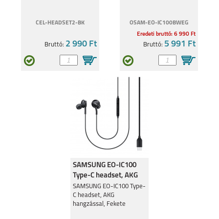
CEL-HEADSET2-BK
OSAM-EO-IC100BWEG
Eredeti bruttó: 6 990 Ft
2 990 Ft
5 991 Ft
Bruttó:
Bruttó:
SAMSUNG EO-IC100
Type-C headset, AKG
hangzással, Fekete
SAMSUNG EO-IC100 Type-
C headset, AKG
hangzással, Fekete