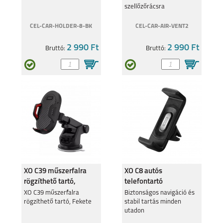
szellőzőrácsra
CEL-CAR-HOLDER-8-BK
CEL-CAR-AIR-VENT2
2 990 Ft
2 990 Ft
Bruttó:
Bruttó:
XO C39 műszerfalra
XO C8 autós
rögzíthető tartó,
telefontartó
Fekete
szellőzőrácsra, Fekete
XO C39 műszerfalra
Biztonságos navigáció és
rögzíthető tartó, Fekete
stabil tartás minden
utadon