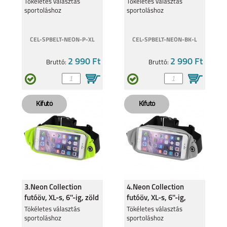
fekete
Tökéletes választás
Tökéletes választás
sportoláshoz
sportoláshoz
CEL-SPBELT-NEON-P-XL
CEL-SPBELT-NEON-BK-L
2 990 Ft
2 990 Ft
Bruttó:
Bruttó:
3.Neon Collection
4.Neon Collection
futóöv, XL-s, 6''-ig, zöld
futóöv, XL-s, 6''-ig,
szürke
Tökéletes választás
Tökéletes választás
sportoláshoz
sportoláshoz