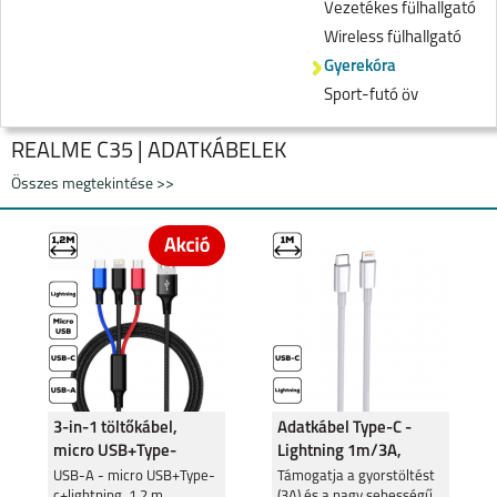
Vezetékes fülhallgató
Wireless fülhallgató
Gyerekóra
Sport-futó öv
REALME C35 | ADATKÁBELEK
Összes megtekintése >>
NOTE 60
REALME NOTE 50
3-in-1 töltőkábel,
Adatkábel Type-C -
micro USB+Type-
Lightning 1m/3A,
c+lightning
Fehér
USB-A - micro USB+Type-
Támogatja a gyorstöltést
c+lightning, 1,2 m
(3A) és a nagy sebességű