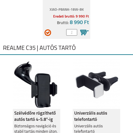
XIAO-PBANK-18W-BK
Eredeti bruttó: 9 990 Ft
8 990 Ft
Bruttó:
REALME C35 | AUTÓS TARTÓ
Szélvédőre rögzíthető
Univerzális autós
autós tartó 4-5.8''-ig
telefontartó
szellőzőrácsra
Biztonságos navigáció és
Univerzális autós
stabil tartás minden úton.
telefontartó