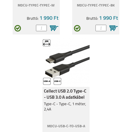
MDCU-TYPEC-TYPEC-W
MDCU-TYPEC-TYPEC-BK
REALME 8I
REALME C11
1 990 Ft
1 990 Ft
Bruttó:
Bruttó:
8 5G
C21Y
Cellect USB 2.0 Type-C
- USB 3.0 A adatkábel
GT MASTER
C25Y
Type-C - Type-C, 1 méter,
2,4A
MDCU-USB-C-TO-USB-A