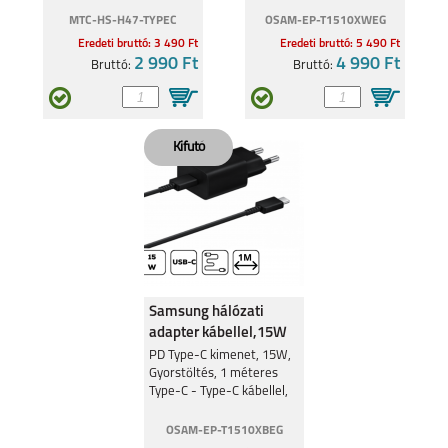
MTC-HS-H47-TYPEC
OSAM-EP-T1510XWEG
Eredeti bruttó: 3 490 Ft
Eredeti bruttó: 5 490 Ft
2 990 Ft
4 990 Ft
Bruttó:
Bruttó:
Samsung hálózati
adapter kábellel,15W
Fekete
PD Type-C kimenet, 15W,
Gyorstöltés, 1 méteres
Type-C - Type-C kábellel,
Fekete
OSAM-EP-T1510XBEG