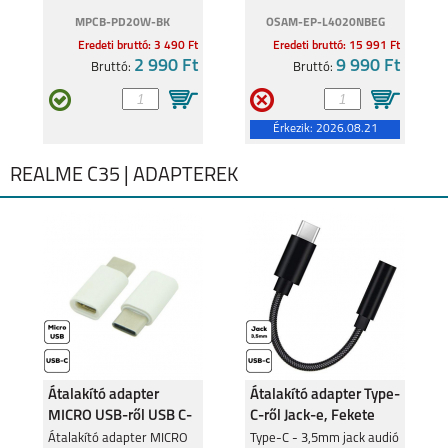
MPCB-PD20W-BK
OSAM-EP-L4020NBEG
Eredeti bruttó: 3 490 Ft
Eredeti bruttó: 15 991 Ft
2 990 Ft
9 990 Ft
Bruttó:
Bruttó:
Érkezik:
2026.08.21
REALME C35 | ADAPTEREK
Átalakító adapter
Átalakító adapter Type-
MICRO USB-ről USB C-
C-ről Jack-e, Fekete
re
Átalakító adapter MICRO
Type-C - 3,5mm jack audió