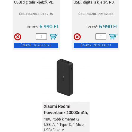
USB) digitális kijelző, PD,
USB), digitális kijelző, PD,
fehér
fekete
CEL-PBANK-PR132-W
CEL-PBANK-PR132-BK
6 990 Ft
6 990 Ft
Bruttó:
Bruttó:
Érkezik:
2026.09.25
Érkezik:
2026.08.21
Xiaomi Redmi
Powerbank 20000mAh,
18W, Fekete
18W, több kimenet (2
USB-A, 1 Type-C, 1 Micor
USB) Fekete