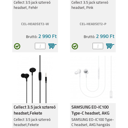
Cellect 3.5 jack sztereó
Cellect 3.5 jack sztereó
headset, Fehér
headset, Pink
CEL-HEADSET2-W
CEL-HEADSET2-P
2 990 Ft
2 990 Ft
Bruttó:
Bruttó:
Cellect 3.5 jack sztereó
SAMSUNG EO-IC100
headset,Fekete
Type-C headset, AKG
hangzással, Fehér
Cellect 3.5 jack sztereó
SAMSUNG EO-IC100 Type-
headset,Fekete
C headset, AKG hangzás