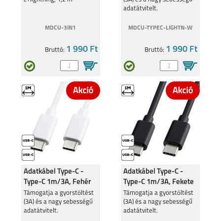
REALME 11 5G
REALME 9 PRO 5G
adatátvitelt.
MDCU-3IN1
MDCU-TYPEC-LIGHTN-W
1 990 Ft
1 990 Ft
Bruttó:
Bruttó:
REALME C55
REALME 9 5G
REALME C35
REALMEGT
EXPLORER MASTER
Adatkábel Type-C -
Adatkábel Type-C -
Type-C 1m/3A, Fehér
Type-C 1m/3A, Fekete
Támogatja a gyorstöltést
Támogatja a gyorstöltést
(3A) és a nagy sebességű
(3A) és a nagy sebességű
adatátvitelt.
adatátvitelt.