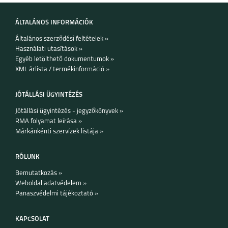
ÁLTALÁNOS INFORMÁCIÓK
Általános szerződési feltételek »
Használati utasítások »
Egyéb letölthető dokumentumok »
XML árlista / termékinformáció »
JÓTÁLLÁSI ÜGYINTÉZÉS
Jótállási ügyintézés - jegyzőkönyvek »
RMA folyamat leírása »
Márkánkénti szervízek listája »
RÓLUNK
Bemutatkozás »
Weboldal adatvédelem »
Panaszvédelmi tájékoztató »
KAPCSOLAT