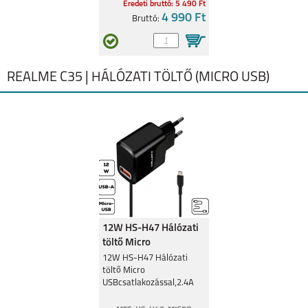
Eredeti bruttó: 5 490 Ft
4 990 Ft
Bruttó:
REALME C35 | HÁLÓZATI TÖLTŐ (MICRO USB)
12W HS-H47 Hálózati
töltő Micro
USBcsatlakozó,2.4A
12W HS-H47 Hálózati
töltő Micro
USBcsatlakozással,2.4A