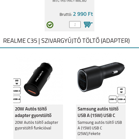
MTC-HS-H47-MICRO
2 990 Ft
Bruttó:
REALME C35 | SZIVARGYÚJTÓ TÖLTŐ (ADAPTER)
20W Autós töltő
Samsung autós töltő
adapter gyorstöltő
USB A (15W) USB C
funkcióval
(25W),Fekete
20W Autós töltő adapter
Samsung autós töltő USB
gyorstöltő funkcióval
A (15W) USB C
(25W),Fekete