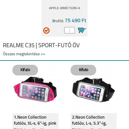
APPLE-MME73ZM-A
75 490 Ft
Bruttó:
REALME C35 | SPORT-FUTÓ ÖV
Összes megtekintése >>
1.Neon Collection
2.Neon Collection
futóöv, XL-s, 6''-ig, pink
futóöv, L-s, 5.3''-ig,