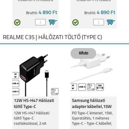
OSAM-EP-T1510NWEG
OSAM-EP-T1510NBEG
4 890 Ft
4 890 Ft
Bruttó:
Bruttó:
REALME C35 | HÁLÓZATI TÖLTŐ (TYPE C)
12W HS-H47 Hálózati
Samsung hálózati
töltő Type-C
adapter kábellel,15W
csatlakozó,2.4A
12W HS-H47 Hálózati
PD Type-C kimenet, 15W,
töltő Type-C
Gyorstöltés, 1 méteres
csatlakozással, 2.4A
Type-C - Type-C kábellel,
Fehér