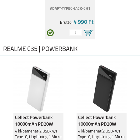
ADAPT-TYPEC-JACK-CH1
4 990 Ft
Bruttó:
REALME C35 | POWERBANK
Cellect Powerbank
Cellect Powerbank
10000mAh PD20W
10000mAh PD20W
Fehér PR132
Fekete PR132
4 ki/bemenet(2 USB-A,1
4 ki/bemenet(2 USB-A,1
Type-C,1 Lightning,1 Micro
Type-C,1 Lightning,1 Micro
10000mAh
10000mAh