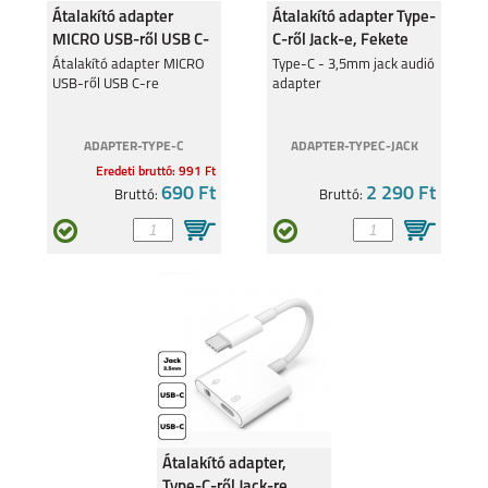
Átalakító adapter
Átalakító adapter Type-
MICRO USB-ről USB C-
C-ről Jack-e, Fekete
re
A16 S
Átalakító adapter MICRO
RENO 5 5G
Type-C - 3,5mm jack audió
USB-ről USB C-re
adapter
ADAPTER-TYPE-C
ADAPTER-TYPEC-JACK
Eredeti bruttó: 991 Ft
690 Ft
2 290 Ft
Bruttó:
Bruttó:
RENO 5Z 5G
Átalakító adapter,
Type-C-ről Jack-re,