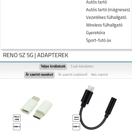
Autós tartó
Autós tartó (mágneses)
Vezetékes fülhallgató
Wireless fülhallgató
Gyerekóra
Sport-futó öv
RENO 5Z 5G | ADAPTEREK
Teljes kínálatunk
Csak készleten
Ár szerint növekvő
Ár szerint csökkenő
Név szerint
RENO7 Z 5G
A54S