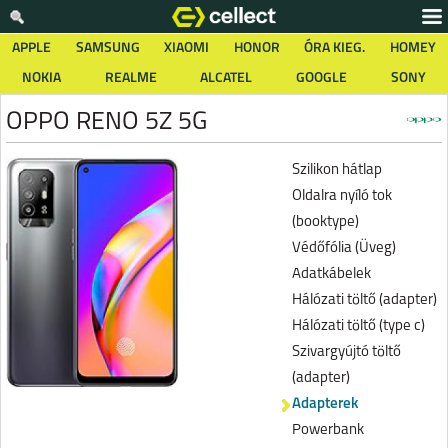
APPLE
SAMSUNG
XIAOMI
HONOR
ÓRA KIEG.
HOMEY
NOKIA
REALME
ALCATEL
GOOGLE
SONY
OPPO RENO 5Z 5G
Szilikon hátlap
Oldalra nyíló tok
(booktype)
Védőfólia (Üveg)
Adatkábelek
Hálózati töltő (adapter)
Hálózati töltő (type c)
Szivargyújtó töltő
(adapter)
Adapterek
Powerbank