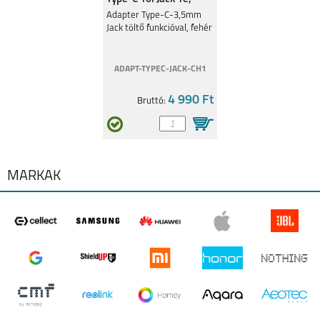
Fehér
Adapter Type-C-3,5mm
Jack töltő funkcióval, fehér
ADAPT-TYPEC-JACK-CH1
4 990 Ft
Bruttó:
MÁRKÁK