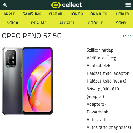
APPLE
SAMSUNG
XIAOMI
HONOR
ÓRA KIEG.
HOMEY
NOKIA
REALME
ALCATEL
GOOGLE
SONY
OPPO RENO 5Z 5G
Szilikon hátlap
Védőfólia (Üveg)
Adatkábelek
Hálózati töltő (adapter)
Hálózati töltő (type c)
Szivargyújtó töltő
(adapter)
Adapterek
Powerbank
Autós tartó
Autós tartó (mágneses)