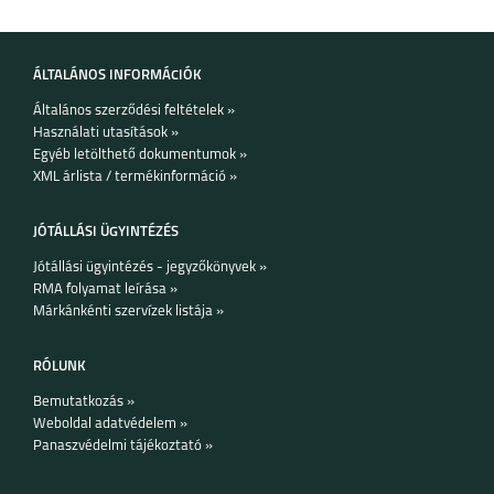
ÁLTALÁNOS INFORMÁCIÓK
Általános szerződési feltételek »
Használati utasítások »
Egyéb letölthető dokumentumok »
XML árlista / termékinformáció »
JÓTÁLLÁSI ÜGYINTÉZÉS
Jótállási ügyintézés - jegyzőkönyvek »
RMA folyamat leírása »
Márkánkénti szervízek listája »
RÓLUNK
Bemutatkozás »
Weboldal adatvédelem »
Panaszvédelmi tájékoztató »