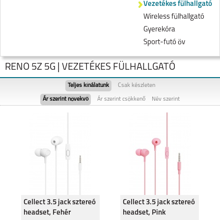
Vezetékes fülhallgató
Wireless fülhallgató
Gyerekóra
Sport-futó öv
RENO 5Z 5G | VEZETÉKES FÜLHALLGATÓ
Teljes kínálatunk
Csak készleten
Ár szerint növekvő
Ár szerint csökkenő
Név szerint
RENO7 Z 5G
A54S
Cellect 3.5 jack sztereó
Cellect 3.5 jack sztereó
headset, Fehér
headset, Pink