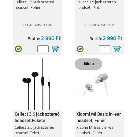
A16 S
Cellect 3.5 jack sztereó
RENO 5 5G
Cellect 3.5 jack sztereó
headset, Fehér
headset, Pink
CEL-HEADSET2-W
CEL-HEADSET2-P
2 990 Ft
2 990 Ft
Bruttó:
Bruttó:
RENO 5Z 5G
Cellect 3.5 jack sztereó
Xiaomi Mi Basic in-ear
headset,Fekete
headset, Fehér
Cellect 3.5 jack sztereó
Xiaomi Mi Basic in-ear
headset,Fekete
headset, Fehér