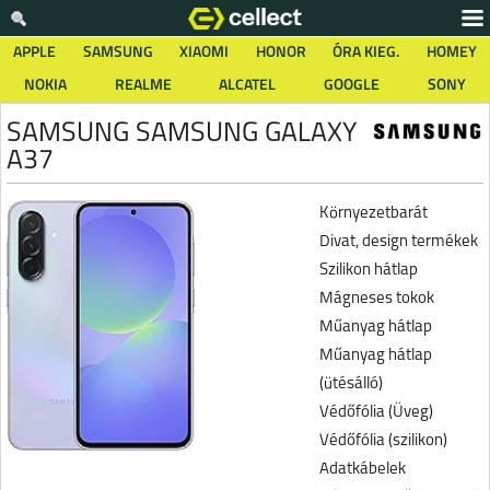
APPLE
SAMSUNG
XIAOMI
HONOR
ÓRA KIEG.
HOMEY
NOKIA
REALME
ALCATEL
GOOGLE
SONY
SAMSUNG SAMSUNG GALAXY
A37
Környezetbarát
Divat, design termékek
Szilikon hátlap
Mágneses tokok
Műanyag hátlap
Műanyag hátlap
(ütésálló)
Védőfólia (Üveg)
Védőfólia (szilikon)
Adatkábelek