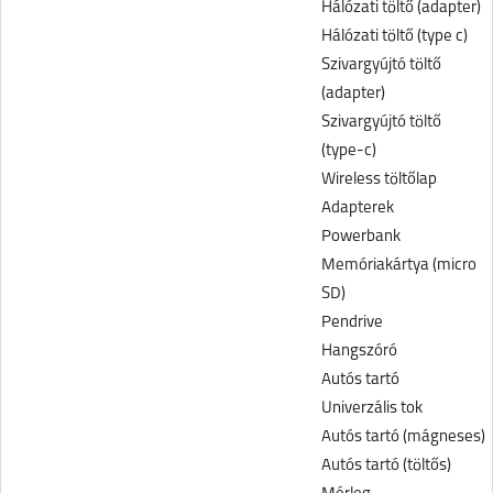
Hálózati töltő (adapter)
Hálózati töltő (type c)
Szivargyújtó töltő
(adapter)
Szivargyújtó töltő
(type-c)
Wireless töltőlap
Adapterek
Powerbank
Memóriakártya (micro
SD)
Pendrive
Hangszóró
Autós tartó
Univerzális tok
Autós tartó (mágneses)
Autós tartó (töltős)