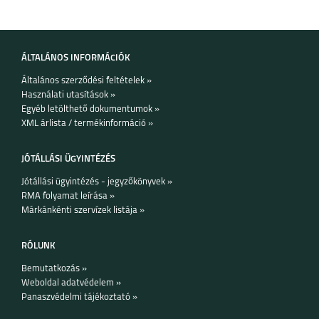
SAMSUNG GALAXY
SAMSUNG GALAXY
FLIP8
S26
ÁLTALÁNOS INFORMÁCIÓK
Általános szerződési feltételek »
Használati utasítások »
Egyéb letölthető dokumentumok »
XML árlista / termékinformáció »
SAMSUNG GALAXY
SAMSUNG GALAXY
S26 PLUS
S26 ULTRA
JÓTÁLLÁSI ÜGYINTÉZÉS
Jótállási ügyintézés - jegyzőkönyvek »
RMA folyamat leírása »
Márkánkénti szervízek listája »
RÓLUNK
SAMSUNG GALAXY
SAMSUNG GALAXY
A27
A37
Bemutatkozás »
Weboldal adatvédelem »
Panaszvédelmi tájékoztató »