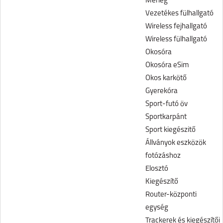
Mérleg
Vezetékes fülhallgató
Wireless fejhallgató
Wireless fülhallgató
Okosóra
Okosóra eSim
Okos karkötő
Gyerekóra
Sport-futó öv
Sportkarpánt
Sport kiegészitő
Állványok eszközök
fotózáshoz
Elosztó
Kiegészítő
Router-központi
egység
Trackerek és kiegészítői