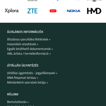
SAMSUNG GALAXY Z
SAMSUNG GALAXY
FOLD6
A35
ÁLTALÁNOS INFORMÁCIÓK
Általános szerződési feltételek »
Használati utasítások »
SAMSUNG GALAXY
SAMSUNG GALAXY
Egyéb letölthető dokumentumok »
A55
S24 ULTRA
XML árlista / termékinformáció »
JÓTÁLLÁSI ÜGYINTÉZÉS
Jótállási ügyintézés - jegyzőkönyvek »
RMA folyamat leírása »
Márkánkénti szervízek listája »
SAMSUNG GALAXY
SAMSUNG GALAXY
S24+
S24
RÓLUNK
Bemutatkozás »