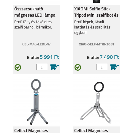
Összecsukható
XIAOMI Selfie Stick
mágneses LED lámpa
Tripod Mini szelfibot és
mobiltelefonhoz, Fehér
állvány BHR083KG
Profi fény és tökéletes
Profi képek, távoli
szelfi bárhol, bármikor.
kattintás és stabilitás
egyben!
SAMSUNG GALAXY
SAMSUNG GALAXY
A57
S25 EDGE
CEL-MAG-LEDL-W
XIAO-SELF-MTRI-20BT
5 991 Ft
7 490 Ft
Bruttó:
Bruttó:
SAMSUNG S25 FE
SAMSUNG GALAXY
A17
SAMSUNG GALAXY Z
SAMSUNG GALAXY Z
Cellect Mágneses
Cellect Mágneses
FOLD7
FLIP7 FE