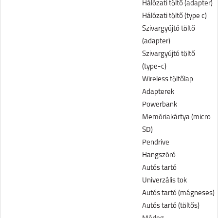
Hálózati töltő (adapter)
Hálózati töltő (type c)
Szivargyújtó töltő
(adapter)
Szivargyújtó töltő
(type-c)
Wireless töltőlap
Adapterek
Powerbank
Memóriakártya (micro
SD)
Pendrive
Hangszóró
Autós tartó
Univerzális tok
Autós tartó (mágneses)
Autós tartó (töltős)