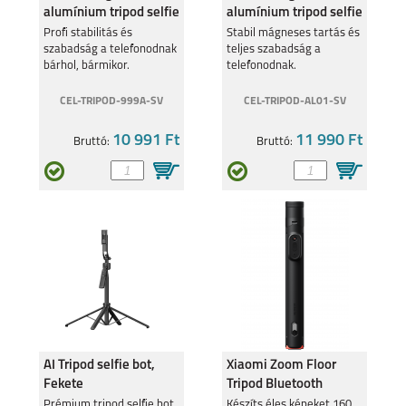
alumínium tripod selfie
alumínium tripod selfie
stick kitám. funk., Ezü
stick összecsukh, Ezüst
Profi stabilitás és
Stabil mágneses tartás és
szabadság a telefonodnak
teljes szabadság a
bárhol, bármikor.
telefonodnak.
CEL-TRIPOD-999A-SV
CEL-TRIPOD-AL01-SV
SAMSUNG GALAXY Z
SAMSUNG GALAXY
10 991 Ft
11 990 Ft
Bruttó:
Bruttó:
FLIP7
A56 5G
SAMSUNG GALAXY
SAMSUNG GALAXY
A36 5G
A26 5G
AI Tripod selfie bot,
Xiaomi Zoom Floor
Fekete
Tripod Bluetooth
szelfibot és állvány
Prémium tripod selfie bot
Készíts éles képeket 160