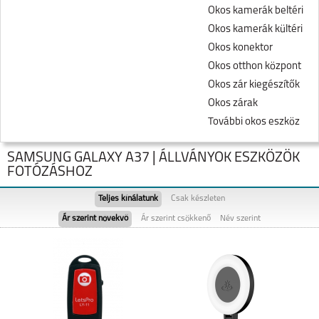
Okos kamerák beltéri
Okos kamerák kültéri
Okos konektor
Okos otthon központ
Okos zár kiegészítők
Okos zárak
További okos eszköz
SAMSUNG GALAXY A37 | ÁLLVÁNYOK ESZKÖZÖK
FOTÓZÁSHOZ
Teljes kínálatunk
Csak készleten
Ár szerint növekvő
Ár szerint csökkenő
Név szerint
SAMSUNG GALAXY
SAMSUNG GALAXY
FOLD8
FOLD8 ULTRA