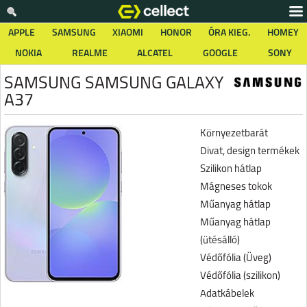
APPLE
SAMSUNG
XIAOMI
HONOR
ÓRA KIEG.
HOMEY
NOKIA
REALME
ALCATEL
GOOGLE
SONY
SAMSUNG SAMSUNG GALAXY
A37
Környezetbarát
Divat, design termékek
Szilikon hátlap
Mágneses tokok
Műanyag hátlap
Műanyag hátlap
(ütésálló)
Védőfólia (Üveg)
Védőfólia (szilikon)
Adatkábelek