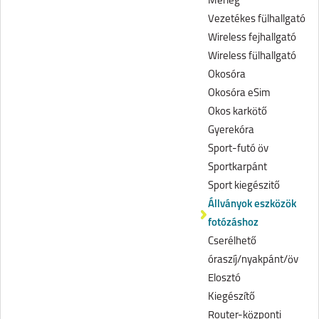
Mérleg
Vezetékes fülhallgató
Wireless fejhallgató
Wireless fülhallgató
Okosóra
Okosóra eSim
Okos karkötő
Gyerekóra
Sport-futó öv
Sportkarpánt
Sport kiegészitő
Állványok eszközök
fotózáshoz
Cserélhető
óraszíj/nyakpánt/öv
Elosztó
Kiegészítő
Router-központi