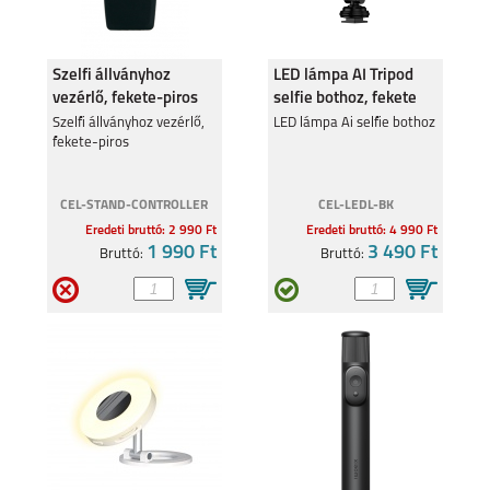
Szelfi állványhoz
LED lámpa AI Tripod
vezérlő, fekete-piros
selfie bothoz, fekete
SAMSUNG GALAXY
SAMSUNG GALAXY
FLIP8
S26
Szelfi állványhoz vezérlő,
LED lámpa Ai selfie bothoz
fekete-piros
CEL-STAND-CONTROLLER
CEL-LEDL-BK
Eredeti bruttó: 2 990 Ft
Eredeti bruttó: 4 990 Ft
1 990 Ft
3 490 Ft
Bruttó:
Bruttó:
SAMSUNG GALAXY
SAMSUNG GALAXY
S26 PLUS
S26 ULTRA
SAMSUNG GALAXY
SAMSUNG GALAXY
A27
A37