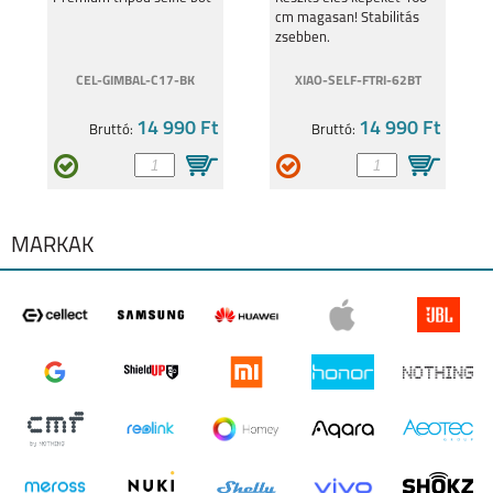
SAMSUNG GALAXY
SAMSUNG GALAXY
cm magasan! Stabilitás
BHR083Z
S25 PLUS
S25 ULTRA
zsebben.
CEL-GIMBAL-C17-BK
XIAO-SELF-FTRI-62BT
14 990 Ft
14 990 Ft
Bruttó:
Bruttó:
SAMSUNG GALAXY
SAMSUNG GALAXY
S25
A16 5G
MÁRKÁK
SAMSUNG GALAXY
SAMSUNG GALAXY Z
S24FE
FLIP6