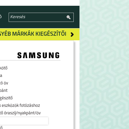
Ó
GYÉB MÁRKÁK KIEGÉSZÍTŐI
kötő
ra
tó öv
pánt
gészitő
k eszközök fotózáshoz
tő óraszíj/nyakpánt/öv
tő