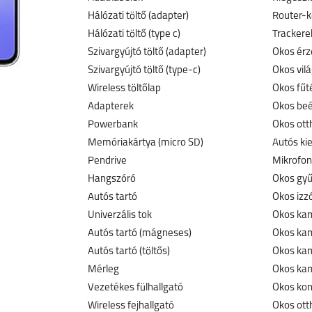
Hálózati töltő (adapter)
Router-k
Hálózati töltő (type c)
Trackerek
Szivargyújtó töltő (adapter)
Okos érz
Szivargyújtó töltő (type-c)
Okos vil
Wireless töltőlap
Okos fűt
Adapterek
Okos beé
Powerbank
Okos ott
Memóriakártya (micro SD)
Autós ki
Pendrive
Mikrofon
Hangszóró
Okos gyű
Autós tartó
Okos izz
Univerzális tok
Okos kam
Autós tartó (mágneses)
Okos ka
Autós tartó (töltős)
Okos kam
Mérleg
Okos kam
Vezetékes fülhallgató
Okos kon
Wireless fejhallgató
Okos ott