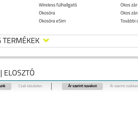
Wireless fülhallgató
Okos zár
Okosóra
Okos zár
Okosóra eSim
További 
G TERMÉKEK
| ELOSZTÓ
tunk
Csak készleten
Ár szerint növekvő
Ár szerint csökke
LAXY
SAMSUNG GALAXY
SAMSUNG GALAXY
SAMSUNG GALAXY
RA
FLIP8
S26
S26 PLUS