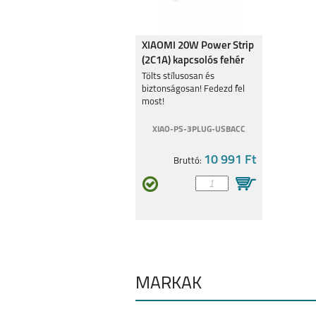
SAMSUNG GALAXY
SAMSUNG GA
XIAOMI 20W Power Strip
S26 ULTRA
A27
(2C1A) kapcsolós fehér
elosztó BHR07UKEU
Tölts stílusosan és
biztonságosan! Fedezd fel
most!
XIAO-PS-3PLUG-USBACC
SAMSUNG S25 FE
SAMSUNG GA
10 991 Ft
Bruttó:
A17
SAMSUNG GALAXY
SAMSUNG GA
A56 5G
A36 5G
MÁRKÁK