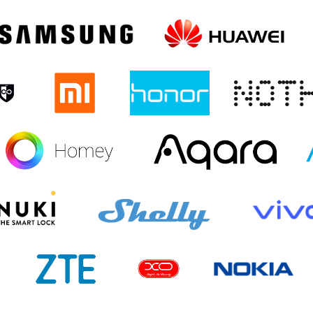
LAXY
SAMSUNG GALAXY
SAMSUNG GALAXY Z
SAMSUNG GALAXY Z
S24FE
FLIP6
FOLD6
LAXY
SAMSUNG GALAXY
SAMSUNG GALAXY
SAMSUNG GALAXY
S24 ULTRA
S24+
S24
LAXY
SAMSUNG GALAXY
SAMSUNG GALAXY
GALAXY Z FLIP 5
G
A05S
S23 FE