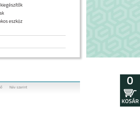
 kiegészítők
ak
okos eszköz
0
nő
Név szerint
KOSÁR