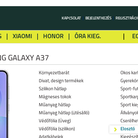
KAPCSOLAT
BEJELENTKEZÉS
REGISZTRÁCI
G
XIAOMI
HONOR
ÓRA KIEG.
E
LME
ALCATEL
GOOGLE
SONY
G GALAXY A37
Környezetbarát
Okos kar
Divat, design termékek
Gyerekó
Szilikon hátlap
Sport-fu
Mágneses tokok
Sportkar
Műanyag hátlap
Sport kie
Műanyag hátlap (ütésálló)
Állványo
Védőfólia (Üveg)
Cserélhe
Védőfólia (szilikon)
Elosztó
Adatkábelek
Kiegészí