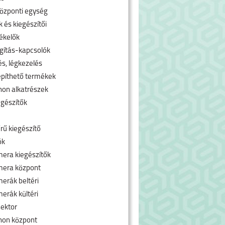
özponti egység
 és kiegészítői
ékelők
ágítás-kapcsolók
és, légkezelés
píthető termékek
hon alkatrészek
egészítők
rű kiegészítő
ók
era kiegészítők
mera központ
erák beltéri
erák kültéri
ektor
hon központ