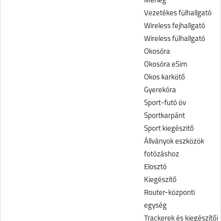
Mérleg
Vezetékes fülhallgató
Wireless fejhallgató
Wireless fülhallgató
Okosóra
Okosóra eSim
Okos karkötő
Gyerekóra
Sport-futó öv
Sportkarpánt
Sport kiegészitő
Állványok eszközök
fotózáshoz
Elosztó
Kiegészítő
Router-központi
egység
Trackerek és kiegészítői