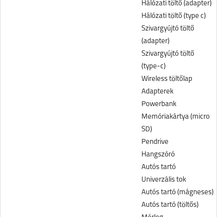
Hálózati töltő (adapter)
Hálózati töltő (type c)
Szivargyújtó töltő
(adapter)
Szivargyújtó töltő
(type-c)
Wireless töltőlap
Adapterek
Powerbank
Memóriakártya (micro
SD)
Pendrive
Hangszóró
Autós tartó
Univerzális tok
Autós tartó (mágneses)
Autós tartó (töltős)