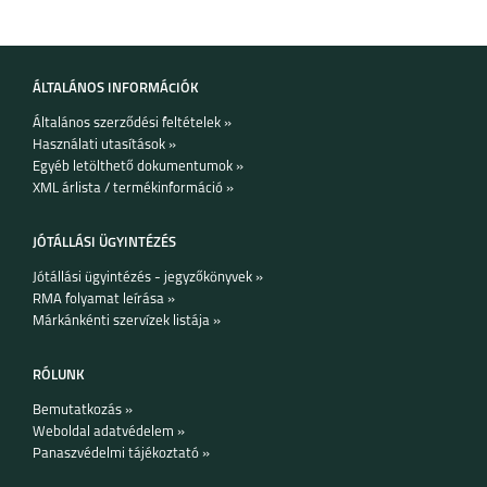
SAMSUNG GALAXY
SAMSUNG GALAXY
FLIP8
S26
ÁLTALÁNOS INFORMÁCIÓK
Általános szerződési feltételek »
Használati utasítások »
Egyéb letölthető dokumentumok »
XML árlista / termékinformáció »
SAMSUNG GALAXY
SAMSUNG GALAXY
S26 PLUS
S26 ULTRA
JÓTÁLLÁSI ÜGYINTÉZÉS
Jótállási ügyintézés - jegyzőkönyvek »
RMA folyamat leírása »
Márkánkénti szervízek listája »
RÓLUNK
SAMSUNG GALAXY
SAMSUNG GALAXY
A27
A37
Bemutatkozás »
Weboldal adatvédelem »
Panaszvédelmi tájékoztató »