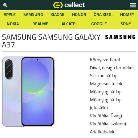
APPLE
SAMSUNG
XIAOMI
HONOR
ÓRA KIEG.
HOMEY
NOKIA
REALME
ALCATEL
GOOGLE
SONY
SAMSUNG SAMSUNG GALAXY
A37
Környezetbarát
Divat, design termékek
Szilikon hátlap
Mágneses tokok
Műanyag hátlap
Műanyag hátlap
(ütésálló)
Védőfólia (Üveg)
Védőfólia (szilikon)
Adatkábelek