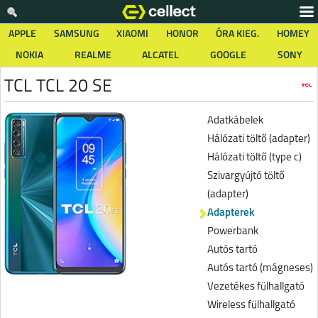
APPLE
SAMSUNG
XIAOMI
HONOR
ÓRA KIEG.
HOMEY
NOKIA
REALME
ALCATEL
GOOGLE
SONY
TCL TCL 20 SE
Adatkábelek
Hálózati töltő (adapter)
Hálózati töltő (type c)
Szivargyújtó töltő
(adapter)
Adapterek
Powerbank
Autós tartó
Autós tartó (mágneses)
Vezetékes fülhallgató
Wireless fülhallgató