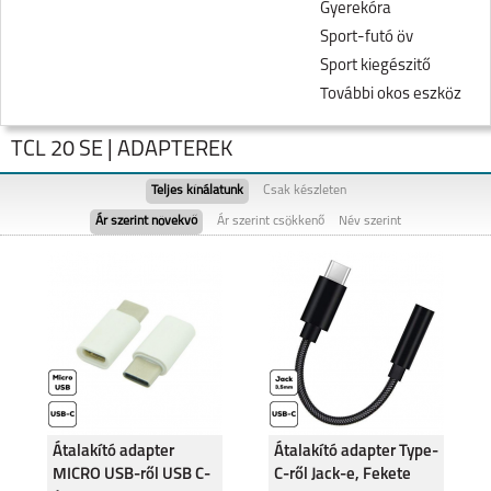
Gyerekóra
Sport-futó öv
Sport kiegészitő
További okos eszköz
TCL 20 SE | ADAPTEREK
Teljes kínálatunk
Csak készleten
Ár szerint növekvő
Ár szerint csökkenő
Név szerint
TCL 605
TCL 505
Átalakító adapter
Átalakító adapter Type-
MICRO USB-ről USB C-
C-ről Jack-e, Fekete