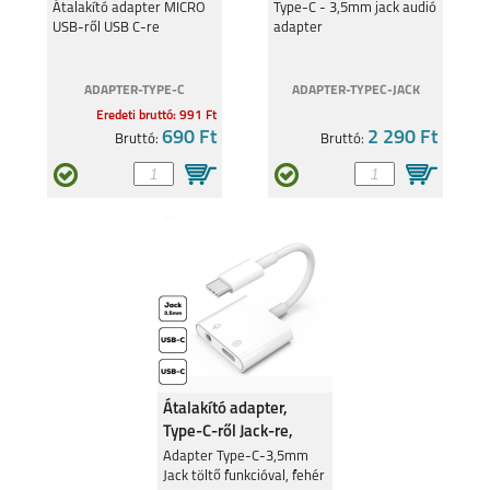
re
TCL 50
Átalakító adapter MICRO
TCL 20 SE
Type-C - 3,5mm jack audió
USB-ről USB C-re
adapter
ADAPTER-TYPE-C
ADAPTER-TYPEC-JACK
Eredeti bruttó: 991 Ft
690 Ft
2 290 Ft
Bruttó:
Bruttó:
Átalakító adapter,
Type-C-ről Jack-re,
Fehér
Adapter Type-C-3,5mm
Jack töltő funkcióval, fehér