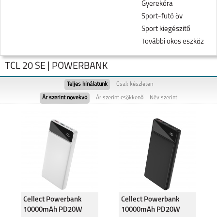
Gyerekóra
Sport-futó öv
Sport kiegészitő
További okos eszköz
TCL 20 SE | POWERBANK
Teljes kínálatunk
Csak készleten
Ár szerint növekvő
Ár szerint csökkenő
Név szerint
TCL 605
TCL 505
Cellect Powerbank
Cellect Powerbank
10000mAh PD20W
10000mAh PD20W