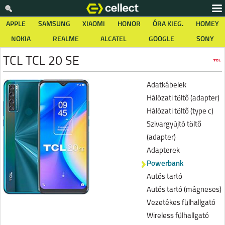
APPLE
SAMSUNG
XIAOMI
HONOR
ÓRA KIEG.
HOMEY
NOKIA
REALME
ALCATEL
GOOGLE
SONY
TCL TCL 20 SE
Adatkábelek
Hálózati töltő (adapter)
Hálózati töltő (type c)
Szivargyújtó töltő
(adapter)
Adapterek
Powerbank
Autós tartó
Autós tartó (mágneses)
Vezetékes fülhallgató
Wireless fülhallgató