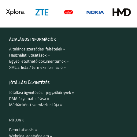
ÁLTALÁNOS INFORMÁCIÓK
Általános szerződési feltételek »
Használati utasítások »
Egyéb letölthető dokumentumok »
XML árlista / termékinformáció »
JÓTÁLLÁSI ÜGYINTÉZÉS
Jótállási ügyintézés - jegyzőkönyvek »
RMA folyamat leírása »
Márkánkénti szervízek listája »
RÓLUNK
Bemutatkozás »
Weboldal adatvédelem »