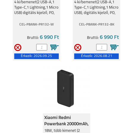
Fehér PR132
Fekete PR132
TCL 50
4 ki/bemenet(2 USB-A,1
TCL 20 SE
4 ki/bemenet(2 USB-A,1
Type-C,1 Lightning,1 Micro
Type-C,1 Lightning,1 Micro
10000mAh
10000mAh
USB) digitális kijelző, PD,
USB), digitális kijelző, PD,
fehér
fekete
CEL-PBANK-PR132-W
CEL-PBANK-PR132-BK
6 990 Ft
6 990 Ft
Bruttó:
Bruttó:
Érkezik:
2026.09.25
Érkezik:
2026.08.21
Xiaomi Redmi
Powerbank 20000mAh,
18W, Fekete
18W, több kimenet (2