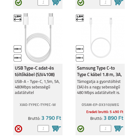
USB Type-C adat-és
Samsung Type C-to
töltőkábel (SJV4108)
Type C kábel 1.8 m, 3A,
Fehér
USB-A - Type-C, 1,5m, 5A,
Támogatja a gyorstöltést
480Mbps sebességű
(3A) és a nagy sebességű
adatátvitel
480 Mbps adatátvitelt is.
XIAO-TYPEC-TYPEC-W
OSAM-EP-DX310JWEG
Eredeti bruttó: 5 490 Ft
3 790 Ft
3 890 Ft
Bruttó:
Bruttó: