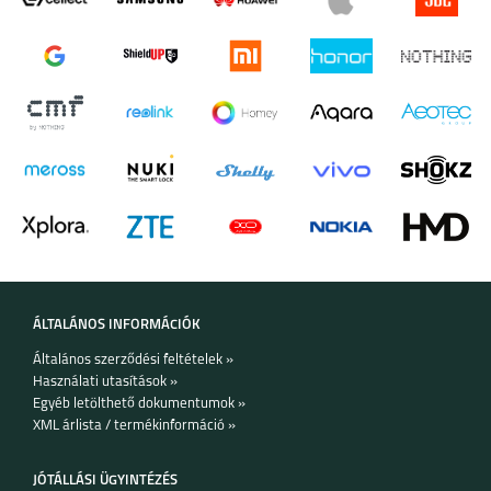
ÁLTALÁNOS INFORMÁCIÓK
Általános szerződési feltételek »
Használati utasítások »
Egyéb letölthető dokumentumok »
XML árlista / termékinformáció »
JÓTÁLLÁSI ÜGYINTÉZÉS