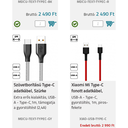
MDCU-TEXT-TYPEC-BK
MDCU-TEXT-TYPEC-R
2 490 Ft
2 490 Ft
Bruttó:
Bruttó:
Szövetborítású Type-C
Xiaomi Mi Type-C
adatkábel, Szürke
fonott adatkábel,
(SJV4110GL)
Extra erős kialakítás, USB-
USB-A - Type-C,
A - Type-C,1m, támogatja
gyorstöltés, 1m, piros-
a gyorstöltést (2,4A)
fekete
MDCU-TEXT-TYPEC-GY
XIAO-USB-TYPE-C
Eredeti bruttó: 2 990 Ft