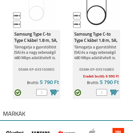
Samsung Type C-to
Samsung Type C-to
Type C kábel 1.8 m, 5A,
Type C kábel 1.8 m, 5A,
Fehér
Fekete
Támogatja a gyorstöltést
Támogatja a gyorstöltést
(5A) és a nagy sebességű
(5A) és a nagy sebességű
480 Mbps adatátvitelt is.
480 Mbps adatátvitelt is.
OSAM-EP-DX510JWEG
OSAM-EP-DX510JBEG
Eredeti bruttó: 6 990 Ft
5 790 Ft
5 790 Ft
Bruttó:
Bruttó:
MÁRKÁK