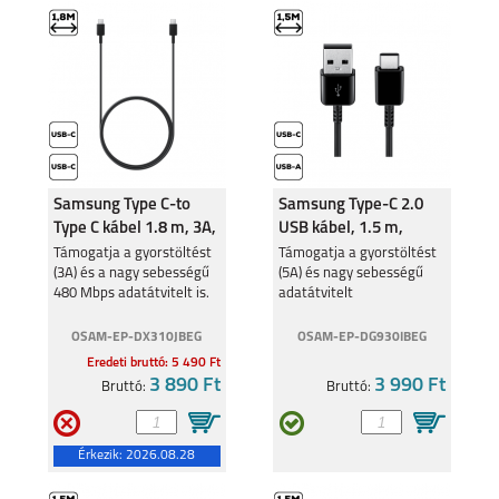
Samsung Type C-to
Samsung Type-C 2.0
Type C kábel 1.8 m, 3A,
USB kábel, 1.5 m,
Fekete
Fekete
Támogatja a gyorstöltést
Támogatja a gyorstöltést
(3A) és a nagy sebességű
(5A) és nagy sebességű
480 Mbps adatátvitelt is.
adatátvitelt
OSAM-EP-DX310JBEG
OSAM-EP-DG930IBEG
Eredeti bruttó: 5 490 Ft
3 890 Ft
3 990 Ft
Bruttó:
Bruttó:
Érkezik:
2026.08.28