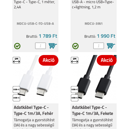
c+lightning
TCL 50
Type-C - Type-C, 1 méter,
TCL 20 SE
USB-A - micro USB+Type-
2,4A
c+lightning, 1,2 m
MDCU-USB-C-TO-USB-A
MDCU-3IN1
1 789 Ft
1 990 Ft
Bruttó:
Bruttó:
Adatkábel Type-C -
Adatkábel Type-C -
Type-C 1m/3A, Fehér
Type-C 1m/3A, Fekete
Támogatja a gyorstöltést
Támogatja a gyorstöltést
(3A) és a nagy sebességű
(3A) és a nagy sebességű