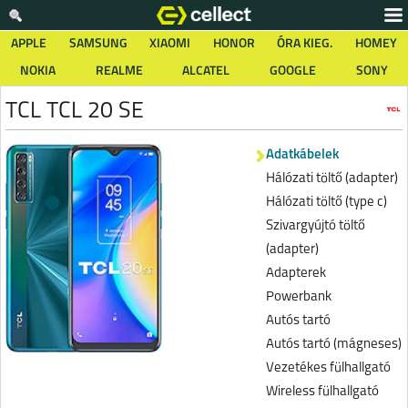
APPLE
SAMSUNG
XIAOMI
HONOR
ÓRA KIEG.
HOMEY
NOKIA
REALME
ALCATEL
GOOGLE
SONY
TCL TCL 20 SE
Adatkábelek
Hálózati töltő (adapter)
Hálózati töltő (type c)
Szivargyújtó töltő
(adapter)
Adapterek
Powerbank
Autós tartó
Autós tartó (mágneses)
Vezetékes fülhallgató
Wireless fülhallgató