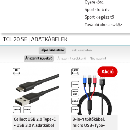
Gyerekóra
Sport-futó öv
Sport kiegészitő
További okos eszköz
TCL 20 SE | ADATKÁBELEK
Teljes kínálatunk
Csak készleten
Ár szerint növekvő
Ár szerint csökkenő
Név szerint
TCL 605
TCL 505
Cellect USB 2.0 Type-C
3-in-1 töltőkábel,
- USB 3.0 A adatkábel
micro USB+Type-