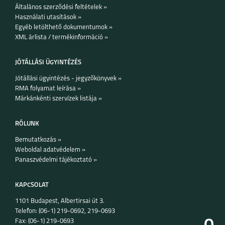
Általános szerződési feltételek »
Használati utasítások »
Egyéb letölthető dokumentumok »
XML árlista / termékinformáció »
JÓTÁLLÁSI ÜGYINTÉZÉS
Jótállási ügyintézés - jegyzőkönyvek »
RMA folyamat leírása »
Márkánkénti szervízek listája »
RÓLUNK
Bemutatkozás »
Weboldal adatvédelem »
Panaszvédelmi tájékoztató »
KAPCSOLAT
1101 Budapest, Albertirsai út 3.
Telefon: (06-1) 219-0692, 219-0693
Fax: (06-1) 219-0693