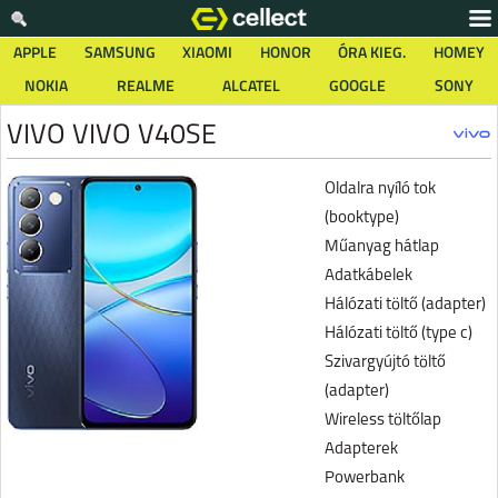
APPLE
SAMSUNG
XIAOMI
HONOR
ÓRA KIEG.
HOMEY
NOKIA
REALME
ALCATEL
GOOGLE
SONY
VIVO VIVO V40SE
Oldalra nyíló tok
(booktype)
Műanyag hátlap
Adatkábelek
Hálózati töltő (adapter)
Hálózati töltő (type c)
Szivargyújtó töltő
(adapter)
Wireless töltőlap
Adapterek
Powerbank