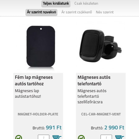
Teljes kínálatunk
Csak készleten
Ár szerint növekvő
Ár szerint csökkenő
Név szerint
VIVO Y28 4G
VIVO V40SE
Fém lap mágneses
Mágneses autós
autós tartóhoz
telefontartó
szellőzőrácsra
VIVO V40
Mágneses lap
Mágneses autós
autóstartóhoz!
telefontartó
szellőzőrácsra
MAGNET-HOLDER-PLATE
CEL-CAR-MAGNET-VENT
991 Ft
2 990 Ft
Bruttó:
Bruttó: