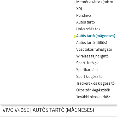
Memóriakártya (micro
SD)
Pendrive
Autós tartó
Univerzális tok
Autós tartó (mágneses)
Autós tartó (töltős)
Vezetékes fülhallgató
Wireless fejhallgató
Sport-futó öv
Sportkarpánt
Sport kiegészitő
Trackerek és kiegészítői
Okos zár kiegészítők
További okos eszköz
VIVO V40SE | AUTÓS TARTÓ (MÁGNESES)