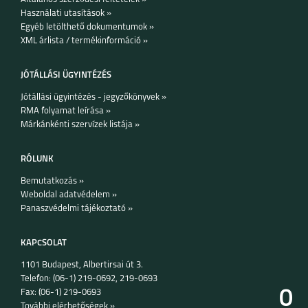
Használati utasítások »
Egyéb letölthető dokumentumok »
XML árlista / termékinformáció »
JÓTÁLLÁSI ÜGYINTÉZÉS
Jótállási ügyintézés - jegyzőkönyvek »
RMA folyamat leírása »
Márkánkénti szervízek listája »
RÓLUNK
Bemutatkozás »
Weboldal adatvédelem »
Panaszvédelmi tájékoztató »
KAPCSOLAT
1101 Budapest, Albertirsai út 3.
Telefon: (06-1) 219-0692, 219-0693
0
Fax: (06-1) 219-0693
További elérhetőségek »