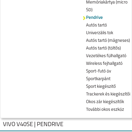
Memóriakártya (micro
SD)
Pendrive
Autós tartó
Univerzális tok
Autós tartó (mágneses)
Autós tartó (töltős)
Vezetékes fülhallgató
Wireless fejhallgató
Sport-futó öv
Sportkarpánt
Sport kiegészitő
Trackerek és kiegészítői
Okos zár kiegészítők
További okos eszköz
VIVO V40SE | PENDRIVE