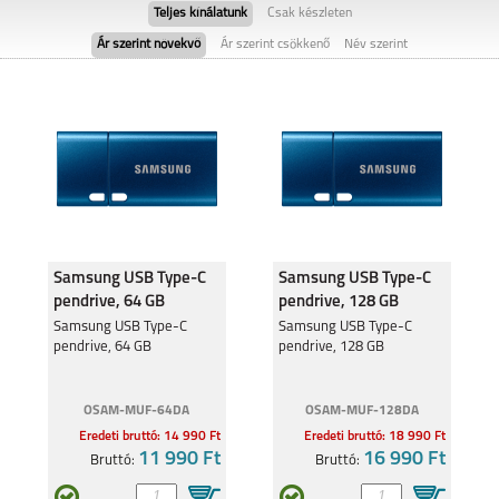
Teljes kínálatunk
Csak készleten
Ár szerint növekvő
Ár szerint csökkenő
Név szerint
VIVO Y28 4G
VIVO V40SE
Samsung USB Type-C
Samsung USB Type-C
pendrive, 64 GB
pendrive, 128 GB
VIVO V40
Samsung USB Type-C
Samsung USB Type-C
pendrive, 64 GB
pendrive, 128 GB
OSAM-MUF-64DA
OSAM-MUF-128DA
Eredeti bruttó: 14 990 Ft
Eredeti bruttó: 18 990 Ft
11 990 Ft
16 990 Ft
Bruttó:
Bruttó: