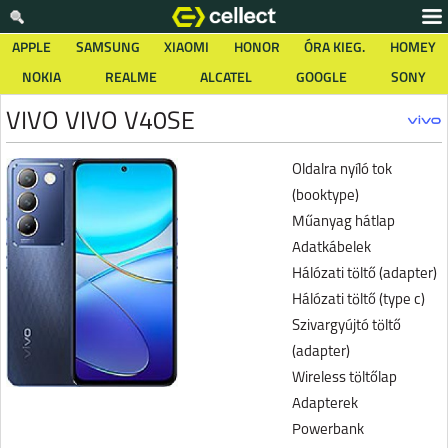
APPLE
SAMSUNG
XIAOMI
HONOR
ÓRA KIEG.
HOMEY
NOKIA
REALME
ALCATEL
GOOGLE
SONY
VIVO VIVO V40SE
Oldalra nyíló tok
(booktype)
Műanyag hátlap
Adatkábelek
Hálózati töltő (adapter)
Hálózati töltő (type c)
Szivargyújtó töltő
(adapter)
Wireless töltőlap
Adapterek
Powerbank