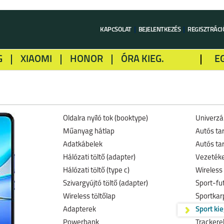
KAPCSOLAT
BEJELENTKEZÉS
REGISZTRÁCI
G
XIAOMI
HONOR
ÓRA KIEG.
E
LME
ALCATEL
GOOGLE
SONY
Oldalra nyíló tok (booktype)
Univerzál
Műanyag hátlap
Autós ta
Adatkábelek
Autós tar
Hálózati töltő (adapter)
Vezetéke
Hálózati töltő (type c)
Wireless 
Szivargyújtó töltő (adapter)
Sport-fu
Wireless töltőlap
Sportkar
Adapterek
Sport ki
Powerbank
Trackerek