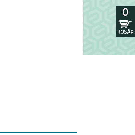
0
KOSÁR