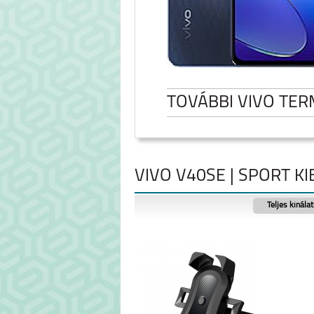
TOVÁBBI VIVO TE
VIVO V40SE | SPORT K
Teljes kínála
VIVO Y28 4G
VIVO V40S