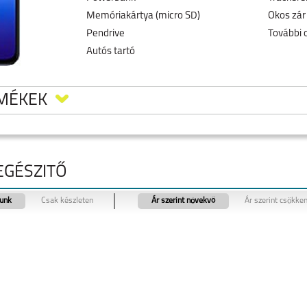
Memóriakártya (micro SD)
Okos zár
Pendrive
További 
Autós tartó
RMÉKEK
IEGÉSZITŐ
tunk
Csak készleten
Ár szerint növekvő
Ár szerint csökke
E
VIVO V40