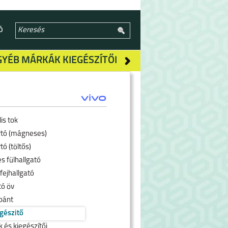
Ó
GYÉB MÁRKÁK KIEGÉSZÍTŐI
is tok
rtó (mágneses)
tó (töltős)
s fülhallgató
fejhallgató
tó öv
pánt
egészitő
 és kiegészítői