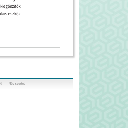
 kiegészítők
okos eszköz
nő
Név szerint