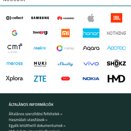
·
Vezeték nélküli kimeneti teljesítmény: 5W, 7,5W, 10W
(gyorstöltés támogatás)
·
Bemenet: 9V 1.67A QC3.0
·
Csatlakozó típusa: USB Type-C bemenet
·
Rögzítési opciók: Szélvédő, műszerfal (tappancsos konzollal) és
IPHONE 17 PRO MAX
IPHONE 17 PRO
IPHONE AIR
szellőzőrács
·
Mozgathatóság: 360 fokban forgatható fej
·
Automata rendszer: Mágneses érzékelő által vezérelt
automatikus nyitás és zárás
·
Biztonsági funkciók: FOD (idegen tárgy detektálás), túl
feszültség elleni védelem, túl áram elleni védelem, túlmelegedés
elleni védelem (80 Celsius-fokig)
·
Csomag tartalma: Készüléktartó fej, tappancsos rögzítő kar,
IPHONE 17
IPHONE 16E
IPHONE 16 PRO MAX
szellőzőrácsra tehető tartó, USB Type-C kábel
ÁLTALÁNOS INFORMÁCIÓK
Általános szerződési feltételek »
Használati utasítások »
Egyéb letölthető dokumentumok »
IPHONE 16 PLUS
IPHONE 16 PRO
IPHONE 16