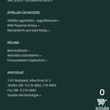
XML árlista / termékinformáció »
JÓTÁLLÁSI ÜGYINTÉZÉS
Jótállási ügyintézés - jegyzőkönyvek »
RMA folyamat leírása »
Márkánkénti szervízek listája »
IPHONE 15 PRO MAX
IPHONE 15 PLUS
IPHONE 15 PRO
RÓLUNK
Bemutatkozás »
Weboldal adatvédelem »
Panaszvédelmi tájékoztató »
KAPCSOLAT
1101 Budapest, Albertirsai út 3.
IPHONE 15
IPHONE 14 PRO MAX
IPHONE 14 PLUS
Telefon: (06-1) 219-0692, 219-0693
0
Fax: (06-1) 219-0693
További elérhetőségek »
KOSÁR