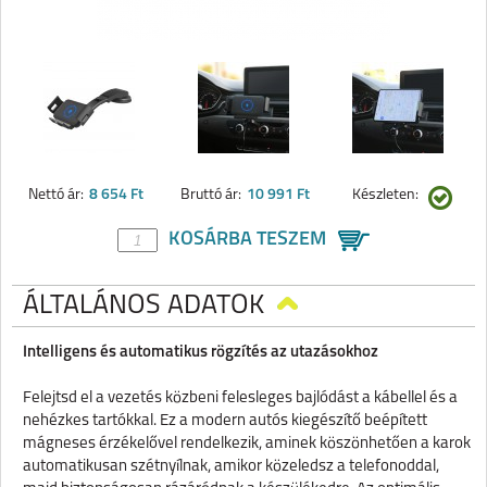
Nettó ár:
8 654 Ft
Bruttó ár:
10 991 Ft
Készleten:
KOSÁRBA TESZEM
ÁLTALÁNOS ADATOK
Intelligens és automatikus rögzítés az utazásokhoz
Felejtsd el a vezetés közbeni felesleges bajlódást a kábellel és a
nehézkes tartókkal. Ez a modern autós kiegészítő beépített
mágneses érzékelővel rendelkezik, aminek köszönhetően a karok
automatikusan szétnyílnak, amikor közeledsz a telefonoddal,