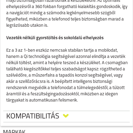
majd biztonságosan rázáródnak a készülékedre. Az optimális
elhelyezésről a 360 fokban forgatható kialakítás gondoskodik, így
a navigációt mindig a számodra legkényelmesebb szögből
figyelheted, miközben a telefonod teljes biztonságban marad a
legrázósabb utakon is.
Vezeték nélküli gyorstöltés és sokoldalú elhelyezés
Ez a 3 az 1-ben eszköz nemcsak stabilan tartja a mobilodat,
hanem a Qi technológia segítségével azonnal elindítja a vezeték
nélküli töltést, amint a helyére teszed a készüléket. A csomagban
található kiegészítőkkel teljes szabadságot kapsz: rögzítheted a
szélvédőre, a műszerfalra a tapadós konzol segítségével, vagy
akár a szellőzőrácsra is. A beépített intelligens biztonsági
rendszerek megvédik a telefonodat a túlmelegedéstől, a túlzott
áramtól és a feszültségingadozásoktól, miközben az idegen
tárgyakat is automatikusan felismerik.
Termék specifikációi
KOMPATIBILITÁS
·
Típus: Qi tanúsítvánnyal ellátott autós tartó és vezeték nélküli
töltő
MÁRKÁK