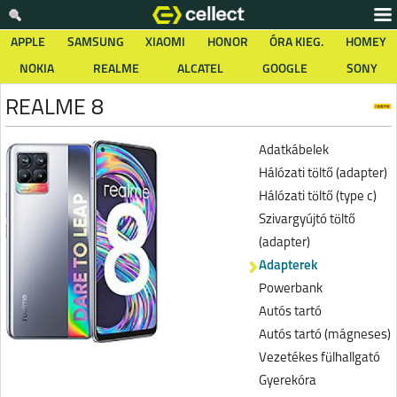
APPLE
SAMSUNG
XIAOMI
HONOR
ÓRA KIEG.
HOMEY
NOKIA
REALME
ALCATEL
GOOGLE
SONY
REALME 8
Adatkábelek
Hálózati töltő (adapter)
Hálózati töltő (type c)
Szivargyújtó töltő
(adapter)
Adapterek
Powerbank
Autós tartó
Autós tartó (mágneses)
Vezetékes fülhallgató
Gyerekóra