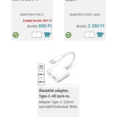
ADAPTER-TYPE-C
ADAPTER-TYPEC-JACK
Eredeti bruttó: 991 Ft
690 Ft
2 290 Ft
Bruttó:
Bruttó:
REALME C55
REALME 9 5G
REALME C35
REALMEGT
EXPLORER MASTER
Átalakító adapter,
Type-C-ről Jack-re,
Fehér
Adapter Type-C-3,5mm
Jack töltő funkcióval, fehér