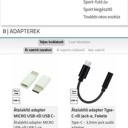
Sport-futó öv
Sport kiegészitő
További okos eszköz
8 | ADAPTEREK
Teljes kínálatunk
Csak készleten
Ár szerint növekvő
Ár szerint csökkenő
Név szerint
NOTE 60
REALME NOTE 50
Átalakító adapter
Átalakító adapter Type-
MICRO USB-ről USB C-
C-ről Jack-e, Fekete
re
REALME 11 5G
Átalakító adapter MICRO
REALME 9 PRO 5G
Type-C - 3,5mm jack audió
USB-ről USB C-re
adapter