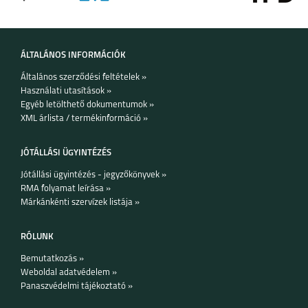
8
8 PRO
ÁLTALÁNOS INFORMÁCIÓK
Általános szerződési feltételek »
Használati utasítások »
Egyéb letölthető dokumentumok »
XML árlista / termékinformáció »
7I
JÓTÁLLÁSI ÜGYINTÉZÉS
Jótállási ügyintézés - jegyzőkönyvek »
RMA folyamat leírása »
Márkánkénti szervízek listája »
RÓLUNK
Bemutatkozás »
Weboldal adatvédelem »
Panaszvédelmi tájékoztató »