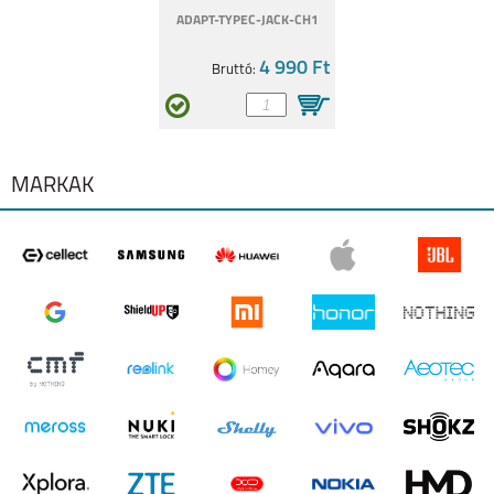
REALME 8I
REALME C11
ADAPT-TYPEC-JACK-CH1
4 990 Ft
Bruttó:
MÁRKÁK
8 5G
C21Y
GT MASTER
C25Y