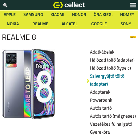
APPLE
SAMSUNG
XIAOMI
HONOR
ÓRA KIEG.
HOMEY
NOKIA
REALME
ALCATEL
GOOGLE
SONY
REALME 8
Adatkábelek
Hálózati töltő (adapter)
Hálózati töltő (type c)
Szivargyújtó töltő
(adapter)
Adapterek
Powerbank
Autós tartó
Autós tartó (mágneses)
Vezetékes fülhallgató
Gyerekóra