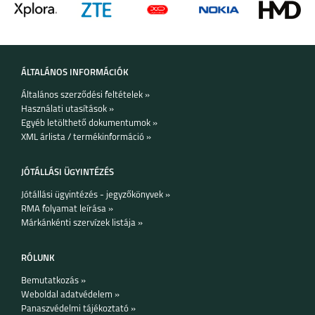
8
8 PRO
ÁLTALÁNOS INFORMÁCIÓK
Általános szerződési feltételek »
Használati utasítások »
Egyéb letölthető dokumentumok »
7I
XML árlista / termékinformáció »
JÓTÁLLÁSI ÜGYINTÉZÉS
Jótállási ügyintézés - jegyzőkönyvek »
RMA folyamat leírása »
Márkánkénti szervízek listája »
RÓLUNK
Bemutatkozás »
Weboldal adatvédelem »
Panaszvédelmi tájékoztató »