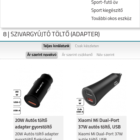
Sport-futó öv
Sport kiegészitő
További okos eszköz
8 | SZIVARGYÚJTÓ TÖLTŐ (ADAPTER)
Teljes kínálatunk
Csak készleten
Ár szerint növekvő
Ár szerint csökkenő
Név szerint
NOTE 60
REALME NOTE 50
20W Autós töltő
Xiaomi Mi Dual-Port
adapter gyorstöltő
37W autós töltő, USB
funkcióval
REALME 11 5G
20W Autós töltő adapter
REALME 9 PRO 5G
Xiaomi Mi Dual-Port 37W
gyorstöltő funkcióval
autós töltő, USB