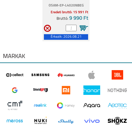
REALME 8I
REALME C11
OSAM-EP-L4020NBEG
Eredeti bruttó: 15 991 Ft
9 990 Ft
Bruttó:
Érkezik:
2026.08.21
8 5G
C21Y
MÁRKÁK
GT MASTER
C25Y