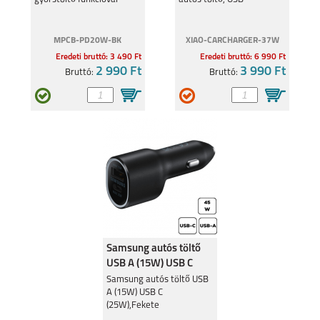
MPCB-PD20W-BK
XIAO-CARCHARGER-37W
Eredeti bruttó: 3 490 Ft
Eredeti bruttó: 6 990 Ft
2 990 Ft
3 990 Ft
Bruttó:
Bruttó:
REALME C55
REALME 9 5G
REALME C35
REALMEGT
EXPLORER MASTER
Samsung autós töltő
USB A (15W) USB C
(25W),Fekete
Samsung autós töltő USB
A (15W) USB C
(25W),Fekete