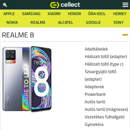
APPLE
SAMSUNG
XIAOMI
HONOR
ÓRA KIEG.
HOMEY
NOKIA
REALME
ALCATEL
GOOGLE
SONY
REALME 8
Adatkábelek
Hálózati töltő (adapter)
Hálózati töltő (type c)
Szivargyújtó töltő
(adapter)
Adapterek
Powerbank
Autós tartó
Autós tartó (mágneses)
Vezetékes fülhallgató
Gyerekóra