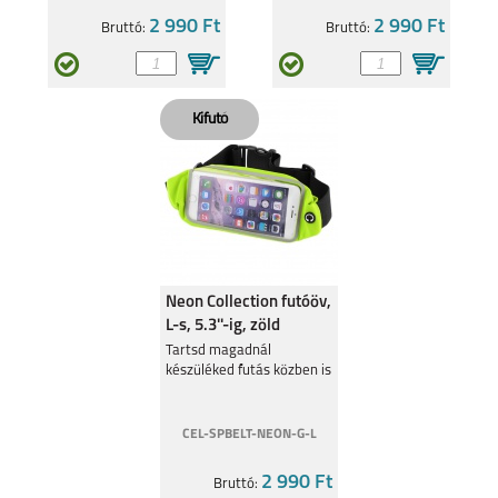
2 990 Ft
2 990 Ft
Bruttó:
Bruttó:
8
8 PRO
7I
Neon Collection futóöv,
L-s, 5.3''-ig, zöld
Tartsd magadnál
készüléked futás közben is
CEL-SPBELT-NEON-G-L
2 990 Ft
Bruttó: