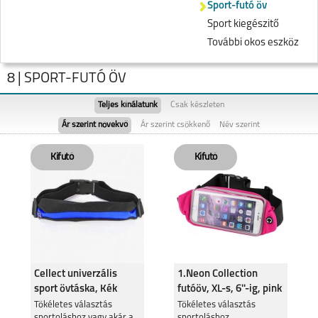
Sport-futó öv
Sport kiegészitő
További okos eszköz
8 | SPORT-FUTÓ ÖV
Teljes kínálatunk
Csak készleten
Ár szerint növekvő
Ár szerint csökkenő
Név szerint
NOTE 60
REALME NOTE 50
Cellect univerzális
1.Neon Collection
sport övtáska, Kék
futóöv, XL-s, 6''-ig, pink
REALME 11 5G
Tökéletes választás
REALME 9 PRO 5G
Tökéletes választás
sportoláshoz vagy akár a
sportoláshoz