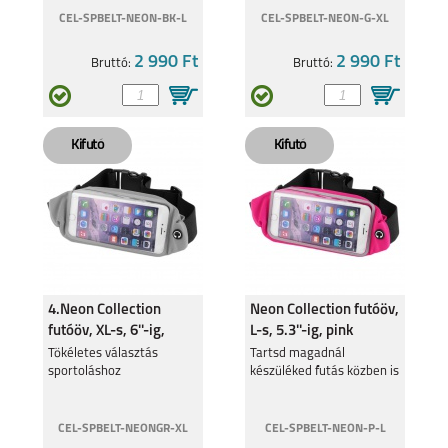
REALME 8I
REALME C11
CEL-SPBELT-NEON-BK-L
CEL-SPBELT-NEON-G-XL
2 990 Ft
2 990 Ft
Bruttó:
Bruttó:
8 5G
C21Y
4.Neon Collection
Neon Collection futóöv,
GT MASTER
C25Y
futóöv, XL-s, 6''-ig,
L-s, 5.3''-ig, pink
szürke
Tökéletes választás
Tartsd magadnál
sportoláshoz
készüléked futás közben is
CEL-SPBELT-NEONGR-XL
CEL-SPBELT-NEON-P-L