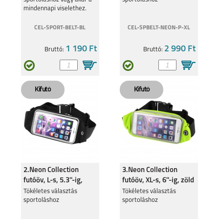
mindennapi viselethez.
CEL-SPORT-BELT-BL
CEL-SPBELT-NEON-P-XL
1 190 Ft
2 990 Ft
Bruttó:
Bruttó:
REALME C55
REALME 9 5G
REALME C35
REALMEGT
EXPLORER MASTER
2.Neon Collection
3.Neon Collection
futóöv, L-s, 5.3''-ig,
futóöv, XL-s, 6''-ig, zöld
fekete
Tökéletes választás
Tökéletes választás
sportoláshoz
sportoláshoz