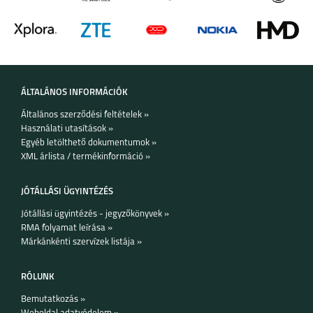
Készleten:
KOSÁRBA TESZEM
ÁLTALÁNOS INFORMÁCIÓK
IPHONE 16E
IPHONE 16 PRO MAX
IPHONE 16 PLUS
Általános szerződési feltételek »
Használati utasítások »
Egyéb letölthető dokumentumok »
XML árlista / termékinformáció »
JÓTÁLLÁSI ÜGYINTÉZÉS
Jótállási ügyintézés - jegyzőkönyvek »
RMA folyamat leírása »
IPHONE 16 PRO
IPHONE 16
IPHONE 15 PRO MAX
Márkánkénti szervízek listája »
RÓLUNK
Bemutatkozás »