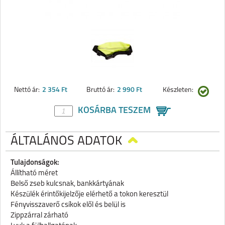
Nettó ár:
2 354 Ft
Bruttó ár:
2 990 Ft
Készleten:
KOSÁRBA TESZEM
ÁLTALÁNOS ADATOK
Tulajdonságok:
Állítható méret
Belső zseb kulcsnak, bankkártyának
Készülék érintőkijelzője elérhető a tokon keresztül
Fényvisszaverő csíkok elől és belül is
Zippzárral zárható