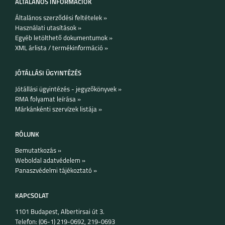
ÁLTALÁNOS INFORMÁCIÓK
Általános szerződési feltételek »
Használati utasítások »
Egyéb letölthető dokumentumok »
XML árlista / termékinformáció »
JÓTÁLLÁSI ÜGYINTÉZÉS
Jótállási ügyintézés - jegyzőkönyvek »
RMA folyamat leírása »
Márkánkénti szervízek listája »
RÓLUNK
Bemutatkozás »
Weboldal adatvédelem »
Panaszvédelmi tájékoztató »
KAPCSOLAT
1101 Budapest, Albertirsai út 3.
Telefon: (06-1) 219-0692, 219-0693