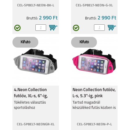
REALME 8I
REALME C11
CEL-SPBELT-NEON-BK-L
CEL-SPBELT-NEON-G-XL
2 990 Ft
2 990 Ft
Bruttó:
Bruttó:
8 5G
C21Y
4.Neon Collection
Neon Collection futóöv,
GT MASTER
C25Y
futóöv, XL-s, 6''-ig,
L-s, 5.3''-ig, pink
szürke
Tökéletes választás
Tartsd magadnál
sportoláshoz
készüléked futás közben is
CEL-SPBELT-NEONGR-XL
CEL-SPBELT-NEON-P-L