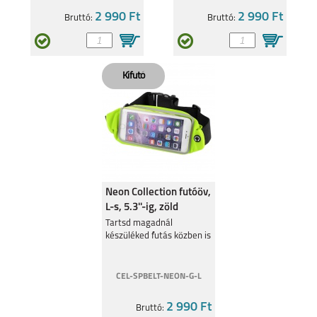
2 990 Ft
2 990 Ft
Bruttó:
Bruttó:
8
8 PRO
7I
Neon Collection futóöv,
L-s, 5.3''-ig, zöld
Tartsd magadnál
készüléked futás közben is
CEL-SPBELT-NEON-G-L
2 990 Ft
Bruttó: