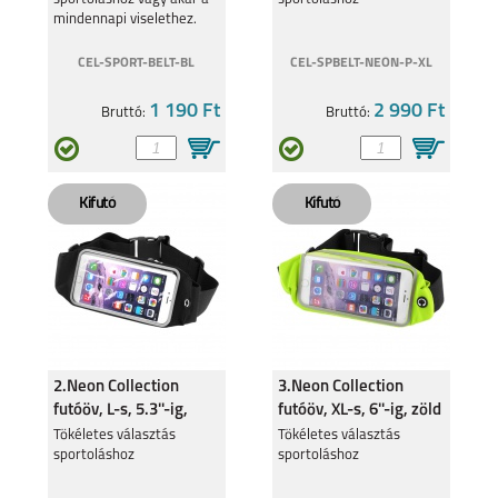
mindennapi viselethez.
CEL-SPORT-BELT-BL
CEL-SPBELT-NEON-P-XL
1 190 Ft
2 990 Ft
Bruttó:
Bruttó:
REALME C55
REALME 9 5G
REALME C35
REALMEGT
EXPLORER MASTER
2.Neon Collection
3.Neon Collection
futóöv, L-s, 5.3''-ig,
futóöv, XL-s, 6''-ig, zöld
fekete
Tökéletes választás
Tökéletes választás
sportoláshoz
sportoláshoz