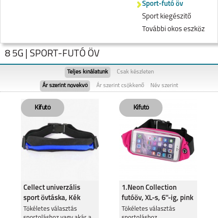
Sport-futó öv
Sport kiegészitő
További okos eszköz
8 5G | SPORT-FUTÓ ÖV
Teljes kínálatunk
Csak készleten
Ár szerint növekvő
Ár szerint csökkenő
Név szerint
NOTE 60
REALME NOTE 50
Cellect univerzális
1.Neon Collection
sport övtáska, Kék
futóöv, XL-s, 6''-ig, pink
REALME 11 5G
Tökéletes választás
REALME 9 PRO 5G
Tökéletes választás
sportoláshoz vagy akár a
sportoláshoz