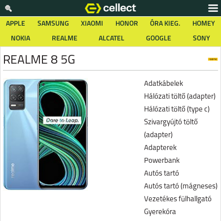
APPLE
SAMSUNG
XIAOMI
HONOR
ÓRA KIEG.
HOMEY
NOKIA
REALME
ALCATEL
GOOGLE
SONY
REALME 8 5G
Adatkábelek
Hálózati töltő (adapter)
Hálózati töltő (type c)
Szivargyújtó töltő
(adapter)
Adapterek
Powerbank
Autós tartó
Autós tartó (mágneses)
Vezetékes fülhallgató
Gyerekóra