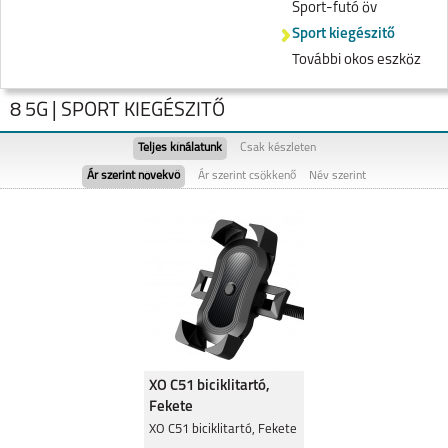
Sport-futó öv
Sport kiegészitő
További okos eszköz
8 5G | SPORT KIEGÉSZITŐ
Teljes kínálatunk
Csak készleten
Ár szerint növekvő
Ár szerint csökkenő
Név szerint
NOTE 60
REALME NOTE 50
XO C51 biciklitartó,
Fekete
REALME 11 5G
REALME 9 PRO 5G
XO C51 biciklitartó, Fekete