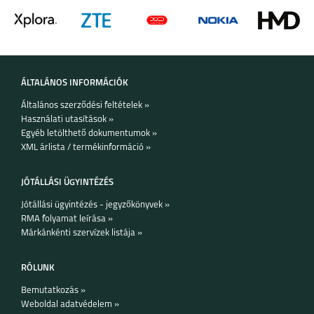
REALME 8I
REALME C11
ÁLTALÁNOS INFORMÁCIÓK
Általános szerződési feltételek »
8 5G
C21Y
Használati utasítások »
Egyéb letölthető dokumentumok »
XML árlista / termékinformáció »
JÓTÁLLÁSI ÜGYINTÉZÉS
Jótállási ügyintézés - jegyzőkönyvek »
RMA folyamat leírása »
GT MASTER
C25Y
Márkánkénti szervízek listája »
RÓLUNK
Bemutatkozás »
Weboldal adatvédelem »