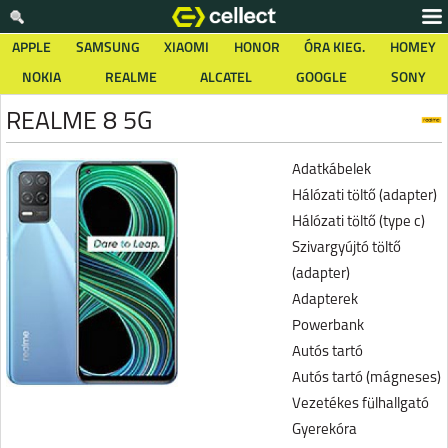
APPLE
SAMSUNG
XIAOMI
HONOR
ÓRA KIEG.
HOMEY
NOKIA
REALME
ALCATEL
GOOGLE
SONY
REALME 8 5G
Adatkábelek
Hálózati töltő (adapter)
Hálózati töltő (type c)
Szivargyújtó töltő
(adapter)
Adapterek
Powerbank
Autós tartó
Autós tartó (mágneses)
Vezetékes fülhallgató
Gyerekóra