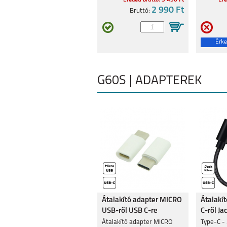
Eredeti bruttó: 3 490 Ft
Ere
2 990 Ft
Bruttó:
Érke
G60S | ADAPTEREK
Átalakító adapter MICRO
Átalakí
USB-ről USB C-re
C-ről Ja
Átalakító adapter MICRO
Type-C -