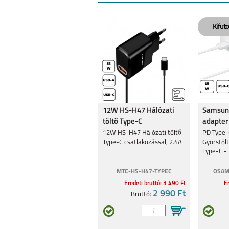
12W HS-H47 Hálózati
Samsung
töltő Type-C
adapter
csatlakozó,2.4A
12W HS-H47 Hálózati töltő
PD Type-
Type-C csatlakozással, 2.4A
Gyorstöl
Type-C - 
Fehér
MTC-HS-H47-TYPEC
OSAM
Eredeti bruttó: 3 490 Ft
Er
2 990 Ft
Bruttó: