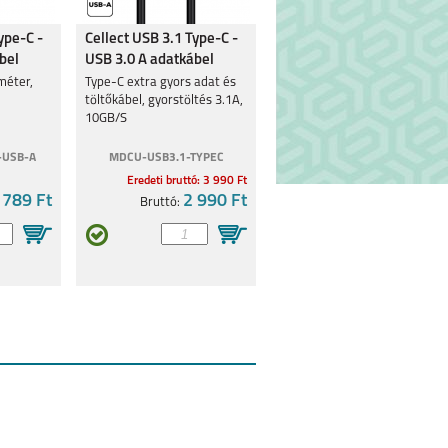
ype-C -
Cellect USB 3.1 Type-C -
bel
USB 3.0 A adatkábel
méter,
Type-C extra gyors adat és
töltőkábel, gyorstöltés 3.1A,
10GB/S
-USB-A
MDCU-USB3.1-TYPEC
Eredeti bruttó: 3 990 Ft
 789 Ft
2 990 Ft
Bruttó: