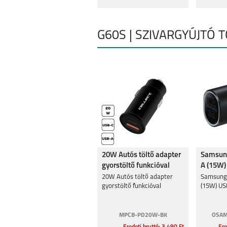
G60S | SZIVARGYÚJTÓ 
20W Autós töltő adapter
Samsung
gyorstöltő funkcióval
A (15W)
(25W),F
20W Autós töltő adapter
Samsung 
gyorstöltő funkcióval
(15W) US
MPCB-PD20W-BK
OSAM