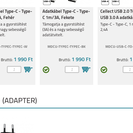
el Type-C - Type-
Adatkábel Type-C - Type-
Cellect USB 2.0 T
, Fehér
C 1m/3A, Fekete
USB 3.0 A adatká
4 5G
MOTOROLA G54 5G
MOTOROLA MOTO
MOTOROLA MOTO
a a gyorstöltést
Támogatja a gyorstöltést
Type-C - Type-C, 1 
G53 5G
E13
a nagy sebességű
(3A) és a nagy sebességű
2,4A
elt.
adatátvitelt.
-TYPEC-TYPEC-W
MDCU-TYPEC-TYPEC-BK
MDCU-USB-C-TO
1 990 Ft
1 990 Ft
1
Bruttó:
Bruttó:
Bruttó:
5G
MOTO E20
MOTO G31
G60S
Ő (ADAPTER)