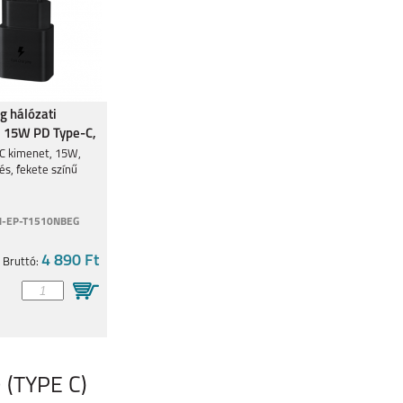
 hálózati
, 15W PD Type-C,
C kimenet, 15W,
és, fekete színű
-EP-T1510NBEG
4 890 Ft
Bruttó:
 (TYPE C)