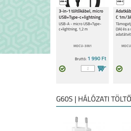
3-in-1 töltőkábel, micro
Adatkáb
USB+Type-c+lightning
C 1m/3A
MOTOROLA MOTO
MOTOROLA G8
USB-A - micro USB+Type-
Támogatj
G34 5G
c+lightning, 1,2 m
(3A) és 
adatátvit
MDCU-3IN1
MDCU
1 990 Ft
Bruttó:
MOTOROLA EDGE 30
MOTO G62 
5G
G60S | HÁLÓZATI TÖLT