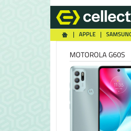
APPLE
SAMSUN
HOMEY
NOKIA
REA
MOTOROLA G60S