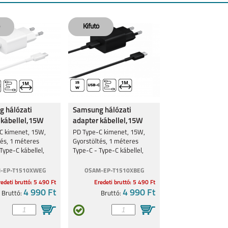
 hálózati
Samsung hálózati
 kábellel,15W
adapter kábellel,15W
Fekete
C kimenet, 15W,
PD Type-C kimenet, 15W,
tés, 1 méteres
Gyorstöltés, 1 méteres
Type-C kábellel,
Type-C - Type-C kábellel,
Fekete
-EP-T1510XWEG
OSAM-EP-T1510XBEG
edeti bruttó: 5 490 Ft
Eredeti bruttó: 5 490 Ft
4 990 Ft
4 990 Ft
Bruttó:
Bruttó: