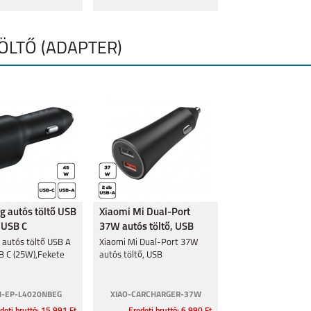
TÖLTŐ (ADAPTER)
 autós töltő USB
Xiaomi Mi Dual-Port
 USB C
37W autós töltő, USB
ekete
autós töltő USB A
Xiaomi Mi Dual-Port 37W
B C (25W),Fekete
autós töltő, USB
-EP-L4020NBEG
XIAO-CARCHARGER-37W