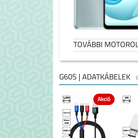
TOVÁBBI MOTORO
G60S | ADATKÁBELEK
MOTOROLA EDGE 50
MOTO G0
FUSION 5G