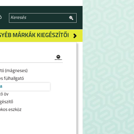
Ó
GYÉB MÁRKÁK KIEGÉSZÍTŐI
rtó (mágneses)
s fülhallgató
ra
tó öv
gészitő
okos eszköz