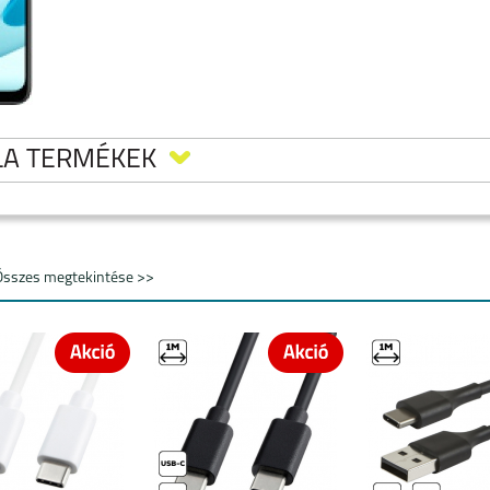
LA TERMÉKEK
Összes megtekintése >>
5
MOTOROLA MOTO
MOTOROLA MOTO
MOTOROLA EDGE 40
G35 5G
G24