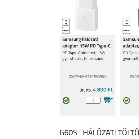
Samsung hálózati
Samsung
adapter, 15W PD Type-C,
adapter
Fehér
Fekete
PD Type-C kimenet, 15W,
PD Type-
gyorstöltés, fehér színű
gyorstölt
OSAM-EP-T1510NWEG
OSAM
4 890 Ft
Bruttó:
G60S | HÁLÓZATI TÖLTŐ