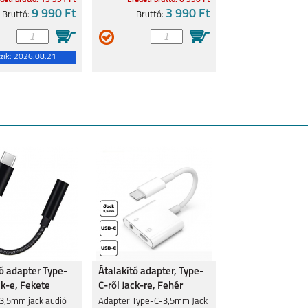
deti bruttó: 15 991 Ft
Eredeti bruttó: 6 990 Ft
9 990 Ft
3 990 Ft
Bruttó:
Bruttó:
zik:
2026.08.21
tó adapter Type-
Átalakító adapter, Type-
ck-e, Fekete
C-ről Jack-re, Fehér
 3,5mm jack audió
Adapter Type-C-3,5mm Jack