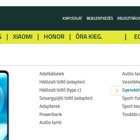
KAPCSOLAT
BEJELENTKEZÉS
REGISZTRÁCI
G
XIAOMI
HONOR
ÓRA KIEG.
E
LME
ALCATEL
GOOGLE
SONY
Adatkábelek
Autós ta
Hálózati töltő (adapter)
Vezetéke
Hálózati töltő (type c)
Gyerekó
Szivargyújtó töltő (adapter)
Sport-fu
Adapterek
Sport kie
Powerbank
További 
Autós tartó