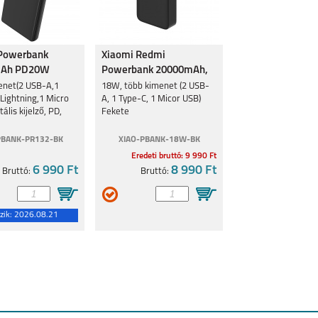
4 5G
MOTOROLA G54 5G
MOTOROLA MOTO
MOTOROLA MOTO
 Powerbank
Xiaomi Redmi
G53 5G
E13
mAh PD20W
Powerbank 20000mAh,
 PR132 10000mAh
18W, Fekete
enet(2 USB-A,1
18W, több kimenet (2 USB-
Lightning,1 Micro
A, 1 Type-C, 1 Micor USB)
tális kijelző, PD,
Fekete
PBANK-PR132-BK
XIAO-PBANK-18W-BK
Eredeti bruttó: 9 990 Ft
5G
MOTO E20
MOTO G31
G60S
6 990 Ft
8 990 Ft
Bruttó:
Bruttó:
zik:
2026.08.21