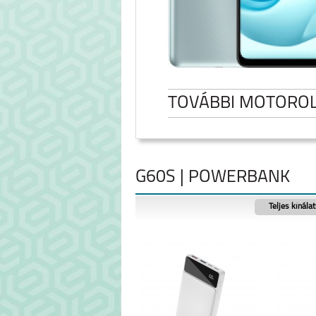
TOVÁBBI MOTORO
G60S | POWERBANK
Teljes kínála
MOTOROLA EDGE 50
MOTO G0
FUSION 5G