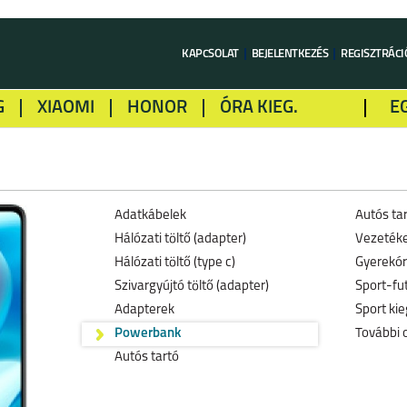
KAPCSOLAT
BEJELENTKEZÉS
REGISZTRÁCI
G
XIAOMI
HONOR
ÓRA KIEG.
E
LME
ALCATEL
GOOGLE
SONY
Adatkábelek
Autós ta
Hálózati töltő (adapter)
Vezetéke
Hálózati töltő (type c)
Gyerekó
Szivargyújtó töltő (adapter)
Sport-fu
Adapterek
Sport kie
Powerbank
További 
Autós tartó