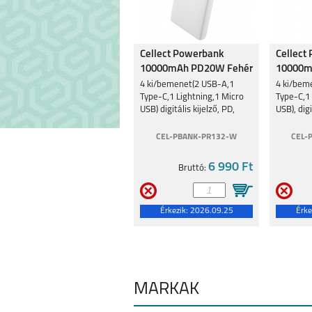
MOTOROLA MOTO
MOTOROLA G8
Cellect Powerbank
Cellect
G34 5G
10000mAh PD20W Fehér
10000
PR132 10000mAh
Fekete
4 ki/bemenet(2 USB-A,1
4 ki/bem
Type-C,1 Lightning,1 Micro
Type-C,1 
USB) digitális kijelző, PD,
USB), digi
fehér
fekete
CEL-PBANK-PR132-W
CEL-
MOTOROLA EDGE 30
MOTO G62 
6 990 Ft
Bruttó:
5G
Érkezik:
2026.09.25
Érke
MÁRKÁK