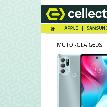
APPLE
SAMSUN
HOMEY
NOKIA
REA
MOTOROLA G60S