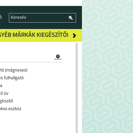
Ó
GYÉB MÁRKÁK KIEGÉSZÍTŐI
rtó (mágneses)
s fülhallgató
ra
tó öv
gészitő
okos eszköz