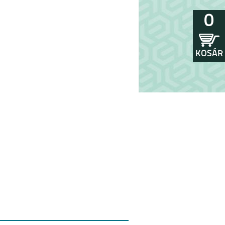
0
KOSÁR