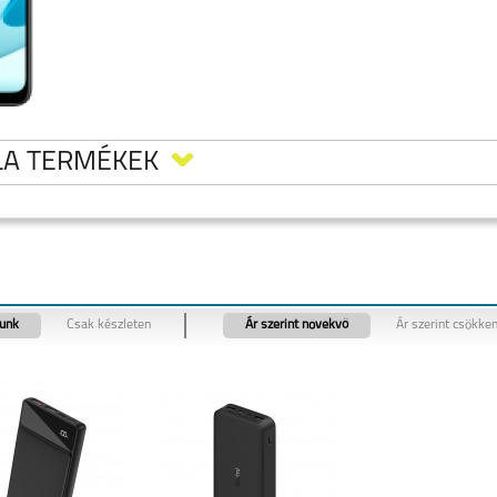
LA TERMÉKEK
tunk
Csak készleten
Ár szerint növekvő
Ár szerint csökke
5
MOTOROLA MOTO
MOTOROLA MOTO
MOTOROLA EDGE 40
G35 5G
G24