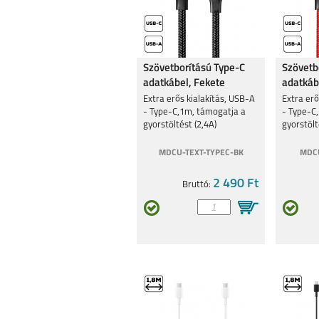
Szövetborítású Type-C
Szövetb
adatkábel, Fekete
adatkábe
Extra erős kialakítás, USB-A
Extra erő
- Type-C,1m, támogatja a
- Type-C
gyorstöltést (2,4A)
gyorstölt
MDCU-TEXT-TYPEC-BK
MDCU
2 490 Ft
Bruttó: