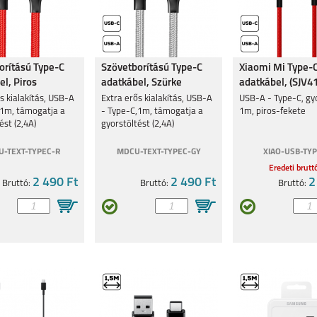
orítású Type-C
Szövetborítású Type-C
Xiaomi Mi Type-C
l, Piros
adatkábel, Szürke
adatkábel, (SJV4
s kialakítás, USB-A
Extra erős kialakítás, USB-A
USB-A - Type-C, gyo
,1m, támogatja a
- Type-C,1m, támogatja a
1m, piros-fekete
ést (2,4A)
gyorstöltést (2,4A)
-TEXT-TYPEC-R
MDCU-TEXT-TYPEC-GY
XIAO-USB-TYP
Eredeti brutt
2 490 Ft
2 490 Ft
2
Bruttó:
Bruttó:
Bruttó: