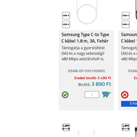
Samsung Type C-to Type
Samsung
C kábel 1.8 m, 3A, Fehér
C kábel 
Támogatja a gyorstöltést
Támogatj
(3A) és a nagy sebességű
(3A) és 
480 Mbps adatátvitelt is.
480 Mbps 
OSAM-EP-DX310JWEG
OSAM
Eredeti bruttó: 5 490 Ft
Er
3 890 Ft
Bruttó:
Érke