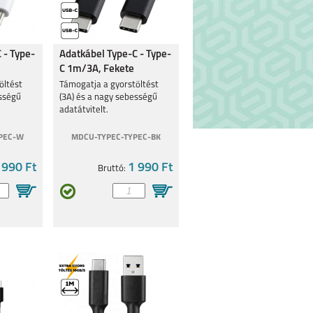
 - Type-
Adatkábel Type-C - Type-
C 1m/3A, Fekete
öltést
Támogatja a gyorstöltést
ességű
(3A) és a nagy sebességű
adatátvitelt.
PEC-W
MDCU-TYPEC-TYPEC-BK
 990 Ft
1 990 Ft
Bruttó: