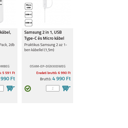
kábel,
Samsung 2 in 1, USB
Type-C és Micro kábel
Pack, 2db
Praktikus Samsung 2 az 1-
ben kábellel (1,5m)
0MBEG
OSAM-EP-DG930DWEG
ó: 5 591 Ft
Eredeti bruttó: 6 990 Ft
 990 Ft
4 990 Ft
Bruttó: