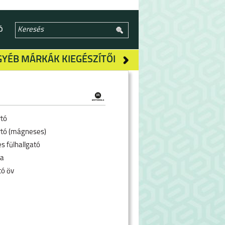
Ó
GYÉB MÁRKÁK KIEGÉSZÍTŐI
rtó
rtó (mágneses)
s fülhallgató
ra
tó öv