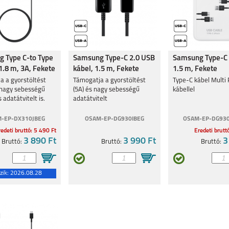
 Type C-to Type
Samsung Type-C 2.0 USB
Samsung Type-C 
1.8 m, 3A, Fekete
kábel, 1.5 m, Fekete
1.5 m, Fekete
a a gyorstöltést
Támogatja a gyorstöltést
Type-C kábel Multi 
a nagy sebességű
(5A) és nagy sebességű
kábellel
adatátvitelt is.
adatátvitelt
-EP-DX310JBEG
OSAM-EP-DG930IBEG
OSAM-EP-DG93
edeti bruttó: 5 490 Ft
Eredeti brutt
3 890 Ft
3 990 Ft
3
Bruttó:
Bruttó:
Bruttó:
zik:
2026.08.28