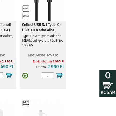
 fonott
Cellect USB 3.1 Type-C -
110GL)
USB 3.0 A adatkábel
rstöltés,
Type-C extra gyors adat és
töltőkábel, gyorstöltés 3.1A,
10GB/S
E-C
MDCU-USB3.1-TYPEC
ó: 2 990 Ft
Eredeti bruttó: 3 990 Ft
 490 Ft
2 990 Ft
Bruttó:
0
KOSÁR