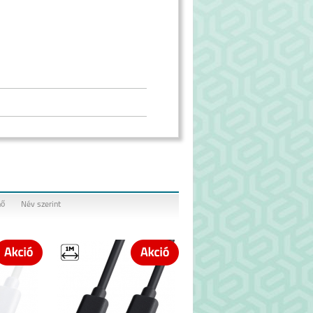
nő
Név szerint