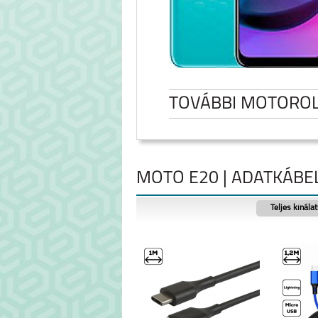
TOVÁBBI MOTORO
MOTO E20 | ADATKÁBE
Teljes kínála
MOTOROLA EDGE 50
MOTO G0
FUSION 5G