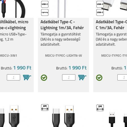
4 5G
MOTOROLA G54 5G
MOTOROLA MOTO
MOTOROLA MOTO
öltőkábel, micro
Adatkábel Type-C -
Adatkábel Type-C
G53 5G
E13
e-c+lightning
Lightning 1m/3A, Fehér
C 1m/3A, Fehér
micro USB+Type-
Támogatja a gyorstöltést
Támogatja a gyorst
ng, 1,2 m
(3A) és a nagy sebességű
(3A) és a nagy seb
adatátvitelt.
adatátvitelt.
MDCU-3IN1
MDCU-TYPEC-LIGHTN-W
MDCU-TYPEC-TY
5G
MOTO E20
MOTO G31
G60S
1 990 Ft
1 990 Ft
1
Bruttó:
Bruttó:
Bruttó: