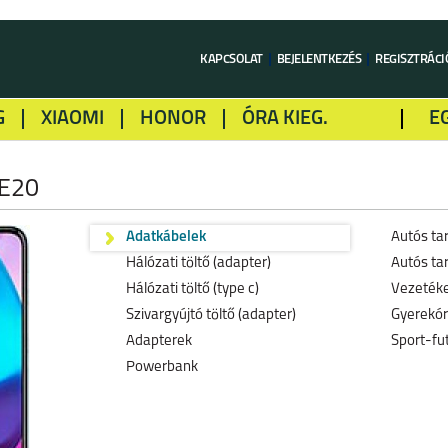
KAPCSOLAT
BEJELENTKEZÉS
REGISZTRÁCI
G
XIAOMI
HONOR
ÓRA KIEG.
E
LME
ALCATEL
GOOGLE
SONY
E20
Adatkábelek
Autós ta
Hálózati töltő (adapter)
Autós ta
Hálózati töltő (type c)
Vezetéke
Szivargyújtó töltő (adapter)
Gyerekó
Adapterek
Sport-fu
Powerbank