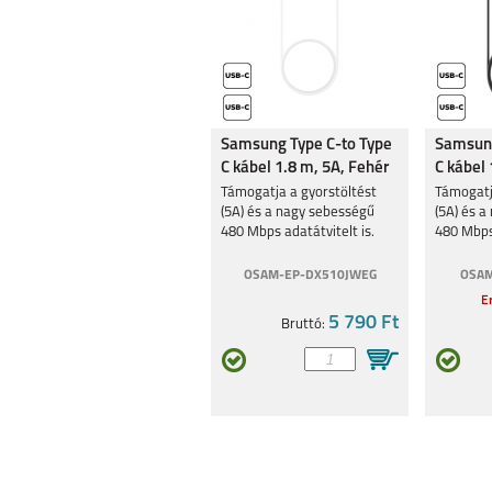
Samsung Type C-to Type
Samsung
C kábel 1.8 m, 5A, Fehér
C kábel 
Támogatja a gyorstöltést
Támogatj
(5A) és a nagy sebességű
(5A) és 
480 Mbps adatátvitelt is.
480 Mbps 
OSAM-EP-DX510JWEG
OSAM
Er
5 790 Ft
Bruttó: