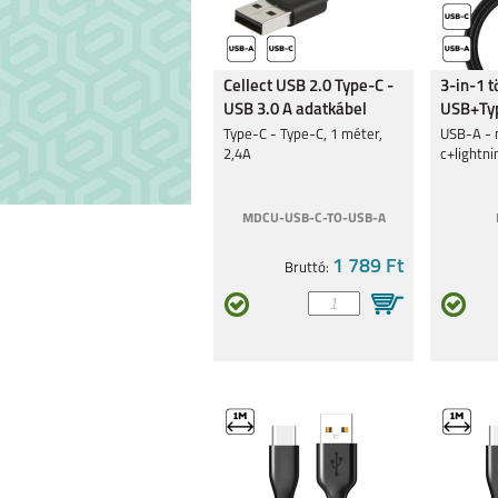
MOTOROLA MOTO
MOTOROLA G8
Cellect USB 2.0 Type-C -
3-in-1 t
G34 5G
USB 3.0 A adatkábel
USB+Typ
Type-C - Type-C, 1 méter,
USB-A - 
2,4A
c+lightni
MDCU-USB-C-TO-USB-A
MOTOROLA EDGE 30
MOTO G62 
1 789 Ft
Bruttó:
5G