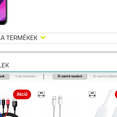
LA TERMÉKEK
LEK
tunk
Csak készleten
Ár szerint növekvő
Ár szerint csökke
5
MOTOROLA MOTO
MOTOROLA MOTO
MOTOROLA EDGE 40
G35 5G
G24