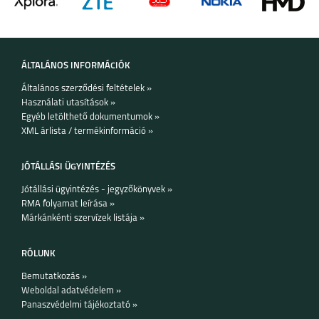
ÁLTALÁNOS INFORMÁCIÓK
Általános szerződési feltételek »
MOTOROLA EDGE 30
MOTO G62 5G
Használati utasítások »
5G
Egyéb letölthető dokumentumok »
XML árlista / termékinformáció »
JÓTÁLLÁSI ÜGYINTÉZÉS
Jótállási ügyintézés - jegyzőkönyvek »
RMA folyamat leírása »
MOTO E20
MOTO G31
Márkánkénti szervízek listája »
RÓLUNK
Bemutatkozás »
Weboldal adatvédelem »
Panaszvédelmi tájékoztató »