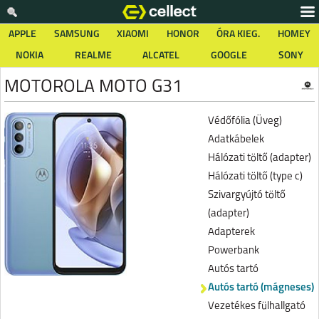
APPLE
SAMSUNG
XIAOMI
HONOR
ÓRA KIEG.
HOMEY
NOKIA
REALME
ALCATEL
GOOGLE
SONY
MOTOROLA MOTO G31
Védőfólia (Üveg)
Adatkábelek
Hálózati töltő (adapter)
Hálózati töltő (type c)
Szivargyújtó töltő
(adapter)
Adapterek
Powerbank
Autós tartó
Autós tartó (mágneses)
Vezetékes fülhallgató