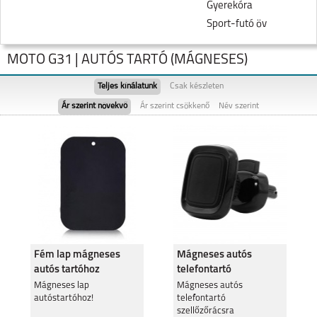
Gyerekóra
Sport-futó öv
MOTO G31 | AUTÓS TARTÓ (MÁGNESES)
Teljes kínálatunk
Csak készleten
Ár szerint növekvő
Ár szerint csökkenő
Név szerint
MOTOROLA EDGE 50
MOTO G05
FUSION 5G
Fém lap mágneses
Mágneses autós
autós tartóhoz
telefontartó
szellőzőrácsra
MOTOROLA MOTO
Mágneses lap
MOTOROLA MOTO
Mágneses autós
G35 5G
G24
autóstartóhoz!
telefontartó
szellőzőrácsra