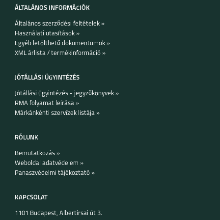
ÁLTALÁNOS INFORMÁCIÓK
Általános szerződési feltételek »
Használati utasítások »
Egyéb letölthető dokumentumok »
XML árlista / termékinformáció »
JÓTÁLLÁSI ÜGYINTÉZÉS
Jótállási ügyintézés - jegyzőkönyvek »
RMA folyamat leírása »
Márkánkénti szervízek listája »
RÓLUNK
Bemutatkozás »
Weboldal adatvédelem »
Panaszvédelmi tájékoztató »
KAPCSOLAT
1101 Budapest, Albertirsai út 3.