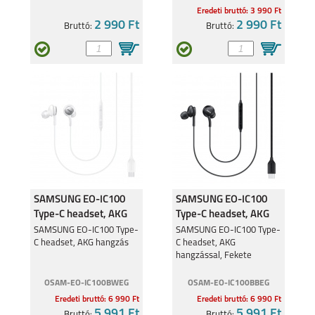
Eredeti bruttó: 3 990 Ft
2 990 Ft
2 990 Ft
Bruttó:
Bruttó:
MOTOROLA EDGE 30
MOTO G62 5G
5G
SAMSUNG EO-IC100
SAMSUNG EO-IC100
MOTO E20
MOTO G31
Type-C headset, AKG
Type-C headset, AKG
hangzással, Fehér
hangzással, Fekete
SAMSUNG EO-IC100 Type-
SAMSUNG EO-IC100 Type-
C headset, AKG hangzás
C headset, AKG
hangzással, Fekete
OSAM-EO-IC100BWEG
OSAM-EO-IC100BBEG
Eredeti bruttó: 6 990 Ft
Eredeti bruttó: 6 990 Ft
5 991 Ft
5 991 Ft
Bruttó:
Bruttó: