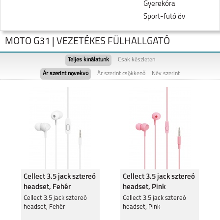
Gyerekóra
Sport-futó öv
MOTO G31 | VEZETÉKES FÜLHALLGATÓ
Teljes kínálatunk
Csak készleten
Ár szerint növekvő
Ár szerint csökkenő
Név szerint
MOTOROLA EDGE 50
MOTO G05
FUSION 5G
Cellect 3.5 jack sztereó
Cellect 3.5 jack sztereó
headset, Fehér
headset, Pink
MOTOROLA MOTO
Cellect 3.5 jack sztereó
MOTOROLA MOTO
Cellect 3.5 jack sztereó
G35 5G
G24
headset, Fehér
headset, Pink