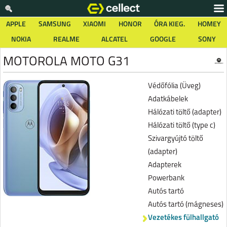
APPLE
SAMSUNG
XIAOMI
HONOR
ÓRA KIEG.
HOMEY
NOKIA
REALME
ALCATEL
GOOGLE
SONY
MOTOROLA MOTO G31
Védőfólia (Üveg)
Adatkábelek
Hálózati töltő (adapter)
Hálózati töltő (type c)
Szivargyújtó töltő
(adapter)
Adapterek
Powerbank
Autós tartó
Autós tartó (mágneses)
Vezetékes fülhallgató