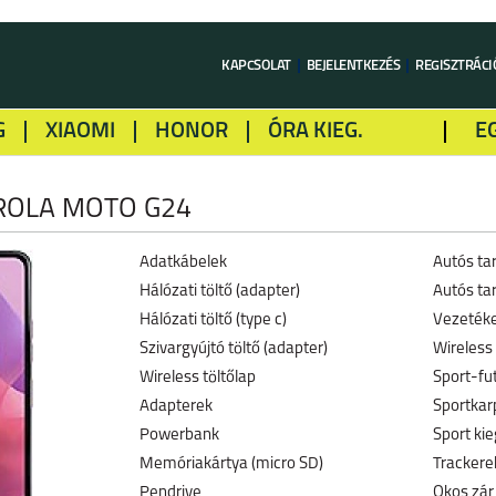
KAPCSOLAT
BEJELENTKEZÉS
REGISZTRÁCI
G
XIAOMI
HONOR
ÓRA KIEG.
E
LME
ALCATEL
GOOGLE
SONY
OLA MOTO G24
Adatkábelek
Autós ta
Hálózati töltő (adapter)
Autós tar
Hálózati töltő (type c)
Vezetéke
Szivargyújtó töltő (adapter)
Wireless 
Wireless töltőlap
Sport-fu
Adapterek
Sportkar
Powerbank
Sport kie
Memóriakártya (micro SD)
Trackerek
Pendrive
Okos zár