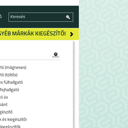
Ó
GYÉB MÁRKÁK KIEGÉSZÍTŐI
rtó (mágneses)
tó (töltős)
s fülhallgató
fejhallgató
tó öv
pánt
gészitő
 és kiegészítői
 kiegészítők