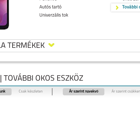
Autós tartó
További 
Univerzális tok
LA TERMÉKEK
 TOVÁBBI OKOS ESZKÖZ
tunk
Csak készleten
Ár szerint növekvő
Ár szerint csökke
5
MOTOROLA MOTO
MOTOROLA MOTO
MOTOROLA EDGE 40
G35 5G
G24