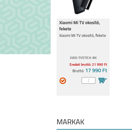
MOTOROLA MOTO
MOTOROLA G8
Xiaomi Mi TV okosító,
G34 5G
fekete
Xiaomi Mi TV okosító, fekete
XIAO-TVSTICK-BK
Eredeti bruttó: 21 990 Ft
MOTOROLA EDGE 30
MOTO G62 
17 990 Ft
Bruttó:
5G
MÁRKÁK