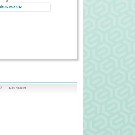
okos eszköz
nő
Név szerint