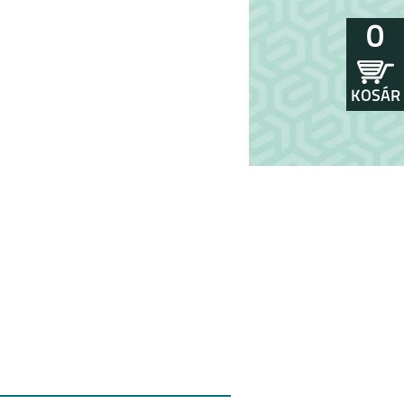
0
KOSÁR