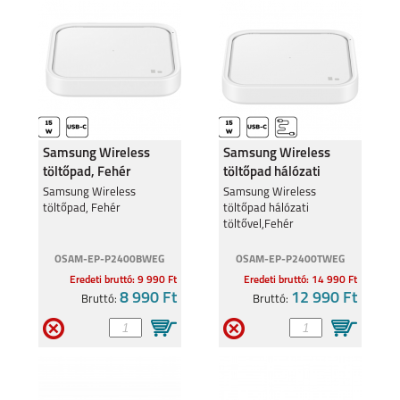
MOTOROLA EDGE 50
MOTO G05
FUSION 5G
Samsung Wireless
Samsung Wireless
töltőpad, Fehér
töltőpad hálózati
töltővel,Fehér
MOTOROLA MOTO
Samsung Wireless
MOTOROLA MOTO
Samsung Wireless
G35 5G
G24
töltőpad, Fehér
töltőpad hálózati
töltővel,Fehér
OSAM-EP-P2400BWEG
OSAM-EP-P2400TWEG
Eredeti bruttó: 9 990 Ft
Eredeti bruttó: 14 990 Ft
8 990 Ft
12 990 Ft
Bruttó:
Bruttó:
MOTOROLA EDGE 40
MOTOROLA MOTO
G34 5G