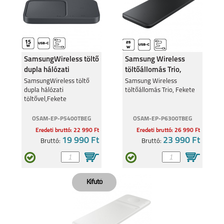
MOTO E20
MOTO G31
SamsungWireless töltő
Samsung Wireless
dupla hálózati
töltőállomás Trio,
töltővel,Feke
Fekete
SamsungWireless töltő
Samsung Wireless
dupla hálózati
töltőállomás Trio, Fekete
töltővel,Fekete
OSAM-EP-P5400TBEG
OSAM-EP-P6300TBEG
Eredeti bruttó: 22 990 Ft
Eredeti bruttó: 26 990 Ft
G60S
19 990 Ft
23 990 Ft
Bruttó:
Bruttó: