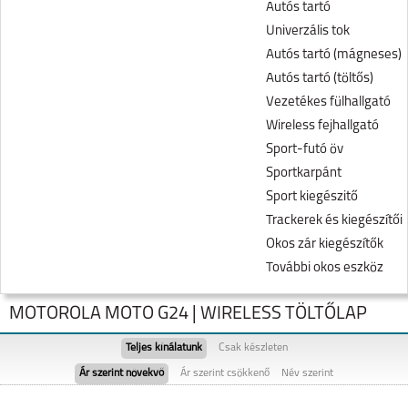
Autós tartó
Univerzális tok
Autós tartó (mágneses)
Autós tartó (töltős)
Vezetékes fülhallgató
Wireless fejhallgató
Sport-futó öv
Sportkarpánt
Sport kiegészitő
Trackerek és kiegészítői
Okos zár kiegészítők
További okos eszköz
MOTOROLA MOTO G24 | WIRELESS TÖLTŐLAP
Teljes kínálatunk
Csak készleten
Ár szerint növekvő
Ár szerint csökkenő
Név szerint