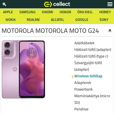
APPLE
SAMSUNG
XIAOMI
HONOR
ÓRA KIEG.
HOMEY
NOKIA
REALME
ALCATEL
GOOGLE
SONY
MOTOROLA MOTOROLA MOTO G24
Adatkábelek
Hálózati töltő (adapter)
Hálózati töltő (type c)
Szivargyújtó töltő
(adapter)
Wireless töltőlap
Adapterek
Powerbank
Memóriakártya (micro
SD)
Pendrive