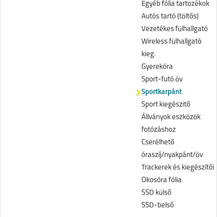
Egyéb fólia tartozékok
Autós tartó (töltős)
Vezetékes fülhallgató
Wireless fülhallgató
kieg.
Gyerekóra
Sport-futó öv
Sportkarpánt
Sport kiegészitő
Állványok eszközök
fotózáshoz
Cserélhető
óraszíj/nyakpánt/öv
Trackerek és kiegészítői
Okosóra fólia
SSD külső
SSD-belső