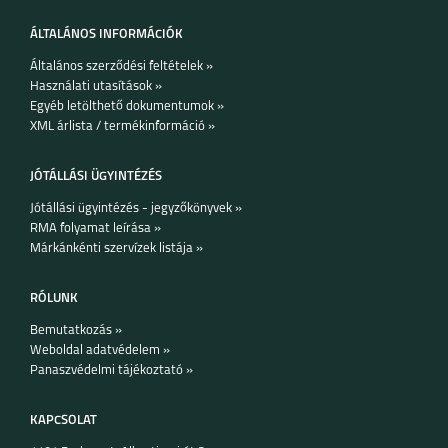
ÁLTALÁNOS INFORMÁCIÓK
Általános szerződési feltételek »
8 5G
C21Y
Használati utasítások »
Egyéb letölthető dokumentumok »
XML árlista / termékinformáció »
JÓTÁLLÁSI ÜGYINTÉZÉS
Jótállási ügyintézés - jegyzőkönyvek »
RMA folyamat leírása »
GT MASTER
C25Y
Márkánkénti szervízek listája »
RÓLUNK
Bemutatkozás »
Weboldal adatvédelem »
Panaszvédelmi tájékoztató »
8
8 PRO
KAPCSOLAT