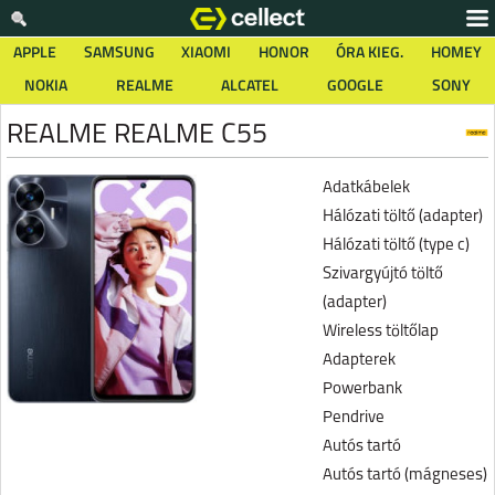
APPLE
SAMSUNG
XIAOMI
HONOR
ÓRA KIEG.
HOMEY
NOKIA
REALME
ALCATEL
GOOGLE
SONY
REALME REALME C55
Adatkábelek
Hálózati töltő (adapter)
Hálózati töltő (type c)
Szivargyújtó töltő
(adapter)
Wireless töltőlap
Adapterek
Powerbank
Pendrive
Autós tartó
Autós tartó (mágneses)