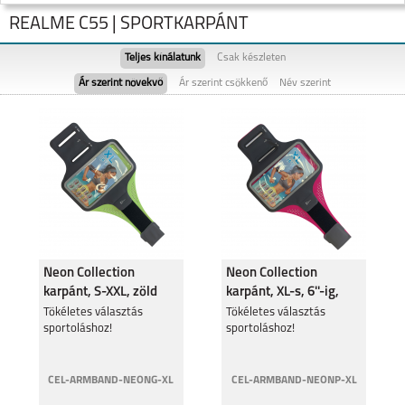
REALME C55 | SPORTKARPÁNT
Teljes kínálatunk
Csak készleten
Ár szerint növekvő
Ár szerint csökkenő
Név szerint
NOTE 60
REALME NOTE 50
Neon Collection
Neon Collection
karpánt, S-XXL, zöld
karpánt, XL-s, 6''-ig,
pink
REALME 11 5G
Tökéletes választás
REALME 9 PRO 5G
Tökéletes választás
sportoláshoz!
sportoláshoz!
CEL-ARMBAND-NEONG-XL
CEL-ARMBAND-NEONP-XL