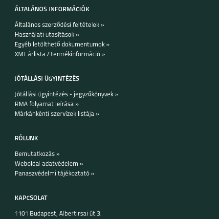
ÁLTALÁNOS INFORMÁCIÓK
Általános szerződési feltételek »
Használati utasítások »
Egyéb letölthető dokumentumok »
7I
XML árlista / termékinformáció »
JÓTÁLLÁSI ÜGYINTÉZÉS
Jótállási ügyintézés - jegyzőkönyvek »
RMA folyamat leírása »
Márkánkénti szervízek listája »
RÓLUNK
Bemutatkozás »
Weboldal adatvédelem »
Panaszvédelmi tájékoztató »
KAPCSOLAT
1101 Budapest, Albertirsai út 3.