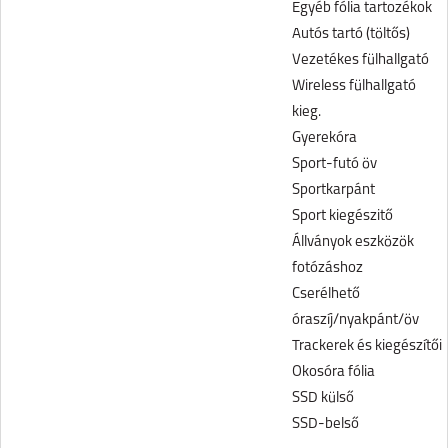
Egyéb fólia tartozékok
Autós tartó (töltős)
Vezetékes fülhallgató
Wireless fülhallgató
kieg.
Gyerekóra
Sport-futó öv
Sportkarpánt
Sport kiegészitő
Állványok eszközök
fotózáshoz
Cserélhető
óraszíj/nyakpánt/öv
Trackerek és kiegészítői
Okosóra fólia
SSD külső
SSD-belső