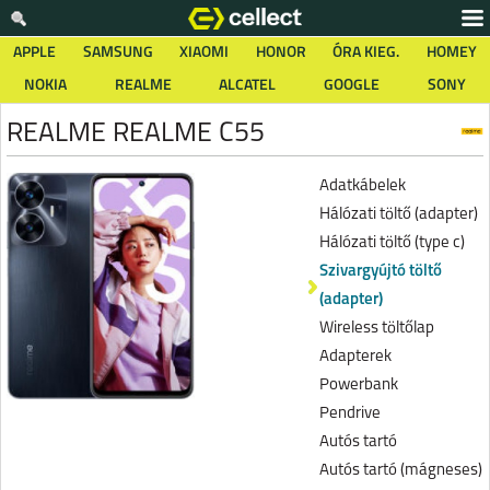
APPLE
SAMSUNG
XIAOMI
HONOR
ÓRA KIEG.
HOMEY
NOKIA
REALME
ALCATEL
GOOGLE
SONY
REALME REALME C55
Adatkábelek
Hálózati töltő (adapter)
Hálózati töltő (type c)
Szivargyújtó töltő
(adapter)
Wireless töltőlap
Adapterek
Powerbank
Pendrive
Autós tartó
Autós tartó (mágneses)