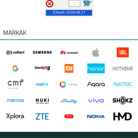
Érkezik:
2026.08.21
8 5G
C21Y
MÁRKÁK
GT MASTER
C25Y
8
8 PRO