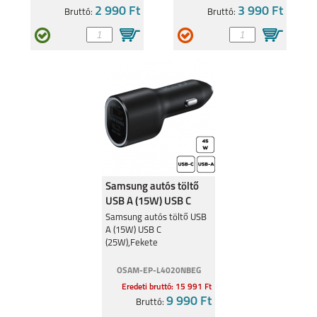
2 990 Ft
3 990 Ft
Bruttó:
Bruttó:
REALME C55
REALME 9 5G
REALME C35
REALMEGT
EXPLORER MASTER
Samsung autós töltő
USB A (15W) USB C
(25W),Fekete
Samsung autós töltő USB
A (15W) USB C
(25W),Fekete
REALME 8I
REALME C11
OSAM-EP-L4020NBEG
Eredeti bruttó: 15 991 Ft
9 990 Ft
Bruttó: