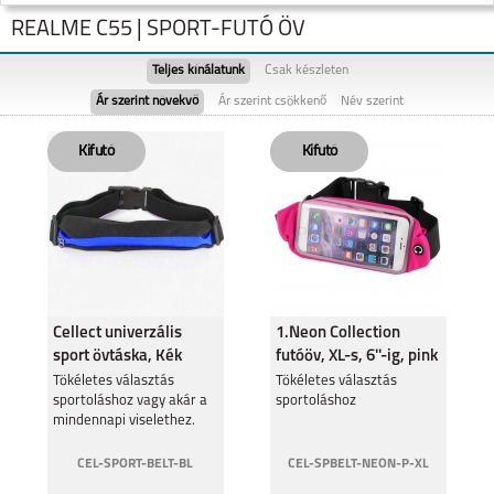
REALME C55 | SPORT-FUTÓ ÖV
Teljes kínálatunk
Csak készleten
Ár szerint növekvő
Ár szerint csökkenő
Név szerint
NOTE 60
REALME NOTE 50
Cellect univerzális
1.Neon Collection
sport övtáska, Kék
futóöv, XL-s, 6''-ig, pink
REALME 11 5G
Tökéletes választás
REALME 9 PRO 5G
Tökéletes választás
sportoláshoz vagy akár a
sportoláshoz
mindennapi viselethez.
CEL-SPORT-BELT-BL
CEL-SPBELT-NEON-P-XL