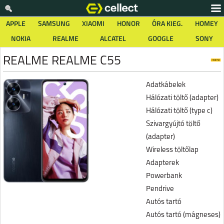
APPLE
SAMSUNG
XIAOMI
HONOR
ÓRA KIEG.
HOMEY
NOKIA
REALME
ALCATEL
GOOGLE
SONY
REALME REALME C55
Adatkábelek
Hálózati töltő (adapter)
Hálózati töltő (type c)
Szivargyújtó töltő
(adapter)
Wireless töltőlap
Adapterek
Powerbank
Pendrive
Autós tartó
Autós tartó (mágneses)