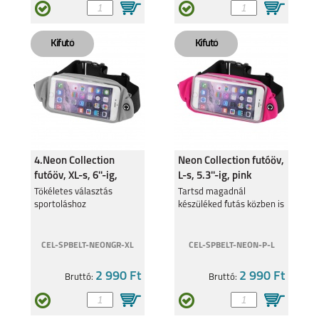
8 5G
C21Y
4.Neon Collection
Neon Collection futóöv,
GT MASTER
C25Y
futóöv, XL-s, 6''-ig,
L-s, 5.3''-ig, pink
szürke
Tökéletes választás
Tartsd magadnál
sportoláshoz
készüléked futás közben is
CEL-SPBELT-NEONGR-XL
CEL-SPBELT-NEON-P-L
2 990 Ft
2 990 Ft
Bruttó:
Bruttó:
8
8 PRO