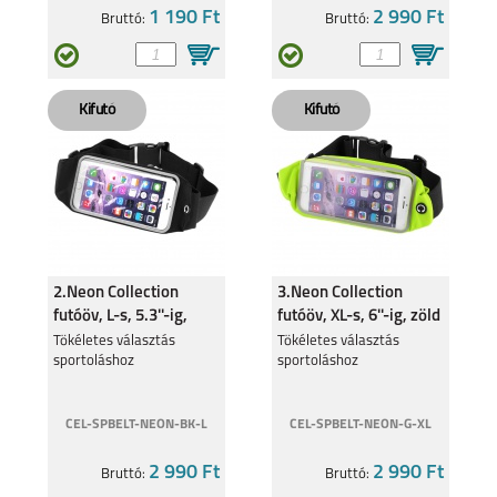
1 190 Ft
2 990 Ft
Bruttó:
Bruttó:
REALME C55
REALME 9 5G
REALME C35
REALMEGT
EXPLORER MASTER
2.Neon Collection
3.Neon Collection
futóöv, L-s, 5.3''-ig,
futóöv, XL-s, 6''-ig, zöld
fekete
Tökéletes választás
Tökéletes választás
sportoláshoz
sportoláshoz
REALME 8I
REALME C11
CEL-SPBELT-NEON-BK-L
CEL-SPBELT-NEON-G-XL
2 990 Ft
2 990 Ft
Bruttó:
Bruttó: