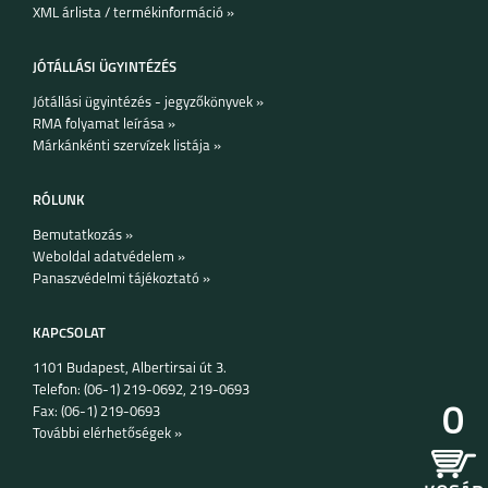
XML árlista / termékinformáció »
JÓTÁLLÁSI ÜGYINTÉZÉS
Jótállási ügyintézés - jegyzőkönyvek »
RMA folyamat leírása »
Márkánkénti szervízek listája »
RÓLUNK
Bemutatkozás »
Weboldal adatvédelem »
Panaszvédelmi tájékoztató »
KAPCSOLAT
1101 Budapest, Albertirsai út 3.
Telefon: (06-1) 219-0692, 219-0693
0
Fax: (06-1) 219-0693
További elérhetőségek »