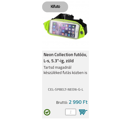
7I
Neon Collection futóöv,
L-s, 5.3''-ig, zöld
Tartsd magadnál
készüléked futás közben is
CEL-SPBELT-NEON-G-L
2 990 Ft
Bruttó: