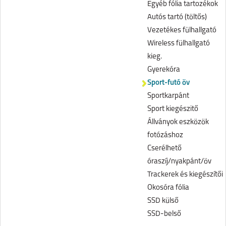
Egyéb fólia tartozékok
Autós tartó (töltős)
Vezetékes fülhallgató
Wireless fülhallgató
kieg.
Gyerekóra
Sport-futó öv
Sportkarpánt
Sport kiegészitő
Állványok eszközök
fotózáshoz
Cserélhető
óraszíj/nyakpánt/öv
Trackerek és kiegészítői
Okosóra fólia
SSD külső
SSD-belső