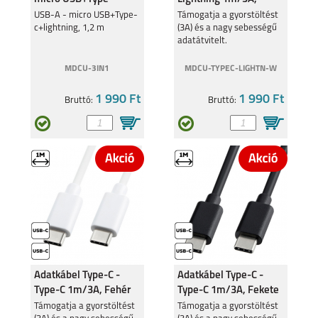
c+lightning
Fehér
USB-A - micro USB+Type-
Támogatja a gyorstöltést
c+lightning, 1,2 m
(3A) és a nagy sebességű
adatátvitelt.
MDCU-3IN1
MDCU-TYPEC-LIGHTN-W
1 990 Ft
1 990 Ft
Bruttó:
Bruttó:
Adatkábel Type-C -
Adatkábel Type-C -
Type-C 1m/3A, Fehér
Type-C 1m/3A, Fekete
Támogatja a gyorstöltést
Támogatja a gyorstöltést