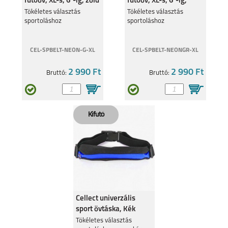
futóöv, XL-s, 6''-ig, zöld
futóöv, XL-s, 6''-ig,
szürke
Tökéletes választás
Tökéletes választás
sportoláshoz
sportoláshoz
CEL-SPBELT-NEON-G-XL
CEL-SPBELT-NEONGR-XL
2 990 Ft
2 990 Ft
Bruttó:
Bruttó:
Cellect univerzális
sport övtáska, Kék
Tökéletes választás