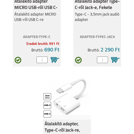
Átalakító adapter
Átalakító adapter Type-
MICRO USB-ről USB C-
C-ről Jack-e, Fekete
re
Átalakító adapter MICRO
Type-C - 3,5mm jack audió
USB-ről USB C-re
adapter
ADAPTER-TYPE-C
ADAPTER-TYPEC-JACK
Eredeti bruttó: 991 Ft
690 Ft
2 290 Ft
Bruttó:
Bruttó:
Átalakító adapter,
Type-C-ről Jack-re,