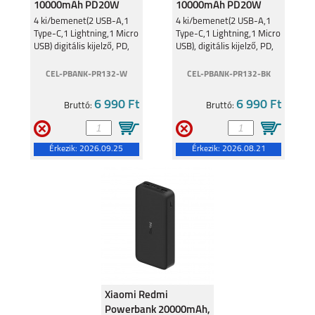
10000mAh PD20W
10000mAh PD20W
Fehér PR132
Fekete PR132
4 ki/bemenet(2 USB-A,1
4 ki/bemenet(2 USB-A,1
Type-C,1 Lightning,1 Micro
Type-C,1 Lightning,1 Micro
10000mAh
10000mAh
USB) digitális kijelző, PD,
USB), digitális kijelző, PD,
fehér
fekete
CEL-PBANK-PR132-W
CEL-PBANK-PR132-BK
6 990 Ft
6 990 Ft
Bruttó:
Bruttó:
Érkezik:
2026.09.25
Érkezik:
2026.08.21
Xiaomi Redmi
Powerbank 20000mAh,