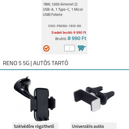
18W, Fekete
18W, több kimenet (2
USB-A, 1 Type-C, 1 Micor
USB) Fekete
XIAO-PBANK-18W-BK
Eredeti bruttó: 9 990 Ft
8 990 Ft
Bruttó:
RENO 5 5G | AUTÓS TARTÓ
Szélvédőre rögzíthető
Univerzális autós