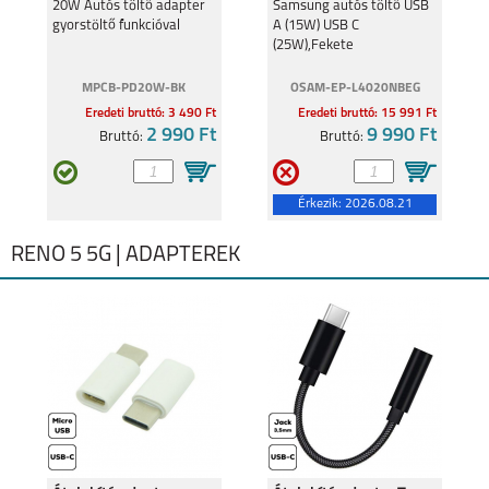
funkcióval
(25W),Fekete
20W Autós töltő adapter
Samsung autós töltő USB
gyorstöltő funkcióval
A (15W) USB C
(25W),Fekete
MPCB-PD20W-BK
OSAM-EP-L4020NBEG
Eredeti bruttó: 3 490 Ft
Eredeti bruttó: 15 991 Ft
2 990 Ft
9 990 Ft
Bruttó:
Bruttó:
Érkezik:
2026.08.21
RENO 5 5G | ADAPTEREK