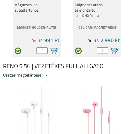
szellőzőrácsra
Mágneses lap
Mágneses autós
autóstartóhoz!
telefontartó
szellőzőrácsra
MAGNET-HOLDER-PLATE
CEL-CAR-MAGNET-VENT
991 Ft
2 990 Ft
Bruttó:
Bruttó:
RENO 5 5G | VEZETÉKES FÜLHALLGATÓ
Összes megtekintése >>