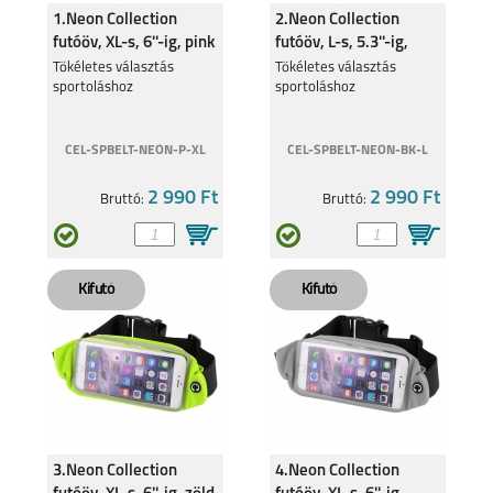
1.Neon Collection
2.Neon Collection
futóöv, XL-s, 6''-ig, pink
futóöv, L-s, 5.3''-ig,
fekete
Tökéletes választás
Tökéletes választás
sportoláshoz
sportoláshoz
CEL-SPBELT-NEON-P-XL
CEL-SPBELT-NEON-BK-L
2 990 Ft
2 990 Ft
Bruttó:
Bruttó:
3.Neon Collection
4.Neon Collection