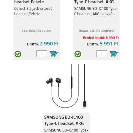
headset,Fekete
Type-C headset, AKG
hangzással, Fehér
Cellect 3.5 jack sztereó
SAMSUNG EO-IC100 Type-
headset,Fekete
C headset, AKG hangzás
CEL-HEADSET2-BK
OSAM-EO-IC100BWEG
Eredeti bruttó: 6 990 Ft
2 990 Ft
5 991 Ft
Bruttó:
Bruttó:
SAMSUNG EO-IC100
Type-C headset, AKG
hangzással, Fekete
SAMSUNG EO-IC100 Type-