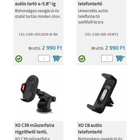
autós tartó 4-5.8''-ig
telefontartó
szellőzőrácsra
Biztonságos navigáció és
Univerzális autós
stabil tartás minden úton.
telefontartó
szellőzőrácsra
CEL-CAR-HOLDER-8-BK
CEL-CAR-AIR-VENT2
2 990 Ft
2 990 Ft
Bruttó:
Bruttó:
XO C39 műszerfalra
XO C8 autós
rögzíthető tartó,
telefontartó
Fekete
szellőzőrácsra, Fekete
XO C39 műszerfalra
Biztonságos navigáció és