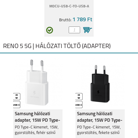
MDCU-USB-C-TO-USB-A
1 789 Ft
Bruttó:
RENO 5 5G | HÁLÓZATI TÖLTŐ (ADAPTER)
Samsung hálózati
Samsung hálózati
adapter, 15W PD Type-
adapter, 15W PD Type-
C, Fehér
C, Fekete
PD Type-C kimenet, 15W,
PD Type-C kimenet, 15W,
gyorstöltés, fehér színű
gyorstöltés, fekete színű