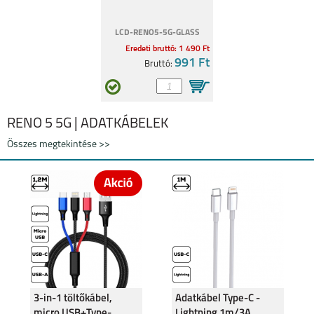
LCD-RENO5-5G-GLASS
Eredeti bruttó: 1 490 Ft
991 Ft
Bruttó:
RENO 5 5G | ADATKÁBELEK
Összes megtekintése >>
3-in-1 töltőkábel,
Adatkábel Type-C -
micro USB+Type-
Lightning 1m/3A,