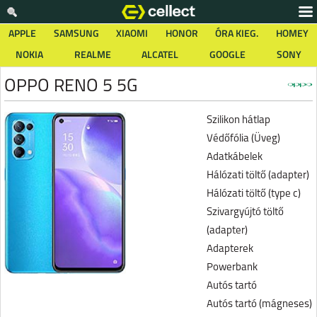
APPLE
SAMSUNG
XIAOMI
HONOR
ÓRA KIEG.
HOMEY
NOKIA
REALME
ALCATEL
GOOGLE
SONY
OPPO RENO 5 5G
Szilikon hátlap
Védőfólia (Üveg)
Adatkábelek
Hálózati töltő (adapter)
Hálózati töltő (type c)
Szivargyújtó töltő
(adapter)
Adapterek
Powerbank
Autós tartó
Autós tartó (mágneses)