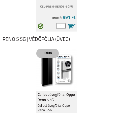
A16 S
RENO 5 5G
CEL-PREM-RENO5-5GPU
991 Ft
Bruttó:
RENO 5 5G | VÉDŐFÓLIA (ÜVEG)
RENO 5Z 5G
Cellect üvegfólia, Oppo
Reno 5 5G
Cellect üvegfólia, Oppo
Reno 5 5G