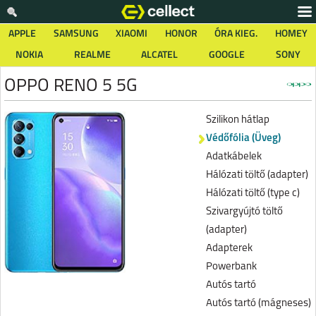
APPLE
SAMSUNG
XIAOMI
HONOR
ÓRA KIEG.
HOMEY
NOKIA
REALME
ALCATEL
GOOGLE
SONY
OPPO RENO 5 5G
Szilikon hátlap
Védőfólia (Üveg)
Adatkábelek
Hálózati töltő (adapter)
Hálózati töltő (type c)
Szivargyújtó töltő
(adapter)
Adapterek
Powerbank
Autós tartó
Autós tartó (mágneses)