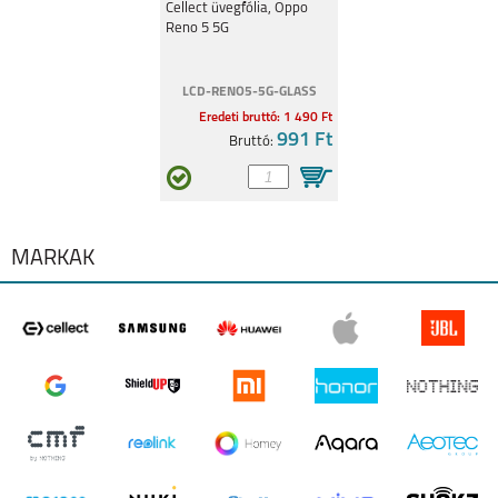
A16 S
RENO 5 5G
Cellect üvegfólia, Oppo
Reno 5 5G
LCD-RENO5-5G-GLASS
Eredeti bruttó: 1 490 Ft
991 Ft
Bruttó:
RENO 5Z 5G
MÁRKÁK