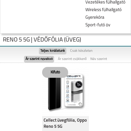
Vezetékes fülhallgató
Wireless fülhallgató
Gyerekóra
Sport-futó öv
RENO 5 5G | VÉDŐFÓLIA (ÜVEG)
Teljes kínálatunk
Csak készleten
Ár szerint növekvő
Ár szerint csökkenő
Név szerint
RENO7 Z 5G
A54S
Cellect üvegfólia, Oppo
Reno 5 5G