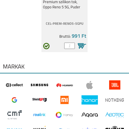
A16 S
RENO 5 5G
Premium szilikon tok,
Oppo Reno 5 5G, Puder
CEL-PREM-RENO5-5GPU
991 Ft
Bruttó:
RENO 5Z 5G
MÁRKÁK