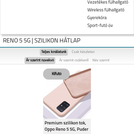
Vezetékes fülhallgató
Wireless fülhallgató
Gyerekóra
Sport-futó öv
RENO 5 5G | SZILIKON HÁTLAP
Teljes kínálatunk
Csak készleten
Ár szerint növekvő
Ár szerint csökkenő
Név szerint
RENO7 Z 5G
A54S
Premium szilikon tok,
Oppo Reno 5 5G, Puder