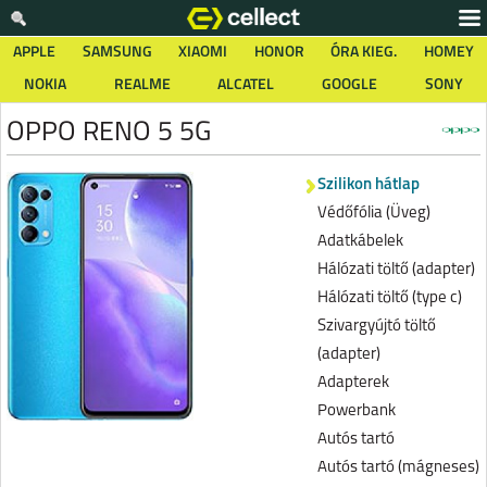
APPLE
SAMSUNG
XIAOMI
HONOR
ÓRA KIEG.
HOMEY
NOKIA
REALME
ALCATEL
GOOGLE
SONY
OPPO RENO 5 5G
Szilikon hátlap
Védőfólia (Üveg)
Adatkábelek
Hálózati töltő (adapter)
Hálózati töltő (type c)
Szivargyújtó töltő
(adapter)
Adapterek
Powerbank
Autós tartó
Autós tartó (mágneses)