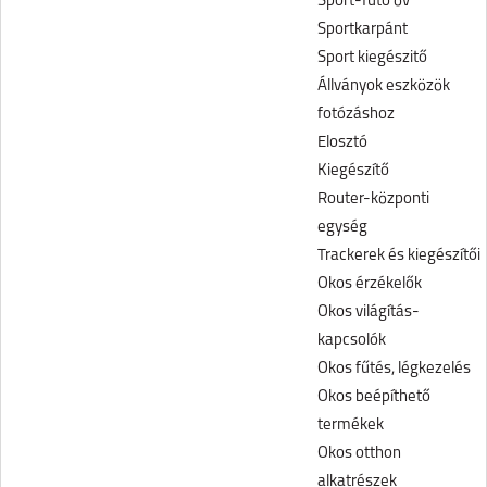
Sport-futó öv
Sportkarpánt
Sport kiegészitő
Állványok eszközök
fotózáshoz
Elosztó
Kiegészítő
Router-központi
egység
Trackerek és kiegészítői
Okos érzékelők
Okos világítás-
kapcsolók
Okos fűtés, légkezelés
Okos beépíthető
termékek
Okos otthon
alkatrészek