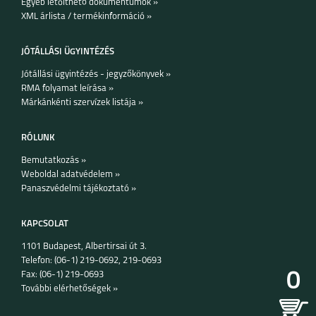
Egyéb letölthető dokumentumok »
XML árlista / termékinformáció »
SAMSUNG GALAXY
SAMSUNG GALAXY
A36 5G
A26 5G
JÓTÁLLÁSI ÜGYINTÉZÉS
Jótállási ügyintézés - jegyzőkönyvek »
RMA folyamat leírása »
Márkánkénti szervízek listája »
RÓLUNK
SAMSUNG GALAXY
SAMSUNG GALAXY
S25 PLUS
S25 ULTRA
Bemutatkozás »
Weboldal adatvédelem »
Panaszvédelmi tájékoztató »
KAPCSOLAT
1101 Budapest, Albertirsai út 3.
SAMSUNG GALAXY
SAMSUNG GALAXY
Telefon: (06-1) 219-0692, 219-0693
S25
A16 5G
0
Fax: (06-1) 219-0693
További elérhetőségek »