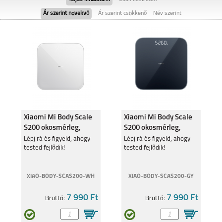
Ár szerint növekvő
Ár szerint csökkenő
Név szerint
SAMSUNG GALAXY
SAMSUNG GALAXY
FOLD8
FOLD8 ULTRA
Xiaomi Mi Body Scale
Xiaomi Mi Body Scale
S200 okosmérleg,
S200 okosmérleg,
fehér BHR9230
szürke BHR9239
SAMSUNG GALAXY
Lépj rá és figyeld, ahogy
SAMSUNG GALAXY
Lépj rá és figyeld, ahogy
FLIP8
S26
tested fejlődik!
tested fejlődik!
XIAO-BODY-SCAS200-WH
XIAO-BODY-SCAS200-GY
7 990 Ft
7 990 Ft
Bruttó:
Bruttó:
SAMSUNG GALAXY
SAMSUNG GALAXY