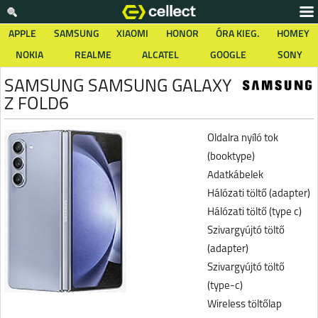
APPLE
SAMSUNG
XIAOMI
HONOR
ÓRA KIEG.
HOMEY
NOKIA
REALME
ALCATEL
GOOGLE
SONY
SAMSUNG SAMSUNG GALAXY
Z FOLD6
Oldalra nyíló tok
(booktype)
Adatkábelek
Hálózati töltő (adapter)
Hálózati töltő (type c)
Szivargyújtó töltő
(adapter)
Szivargyújtó töltő
(type-c)
Wireless töltőlap