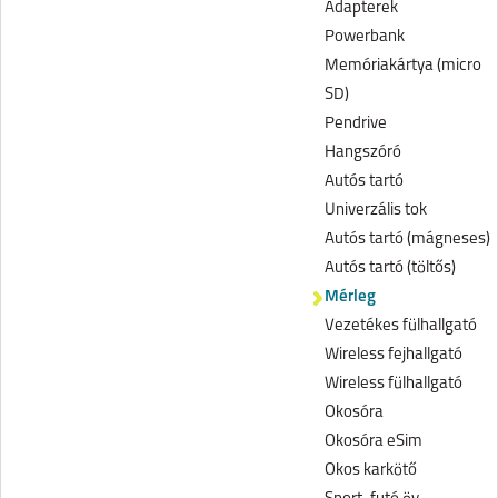
Adapterek
Powerbank
Memóriakártya (micro
SD)
Pendrive
Hangszóró
Autós tartó
Univerzális tok
Autós tartó (mágneses)
Autós tartó (töltős)
Mérleg
Vezetékes fülhallgató
Wireless fejhallgató
Wireless fülhallgató
Okosóra
Okosóra eSim
Okos karkötő