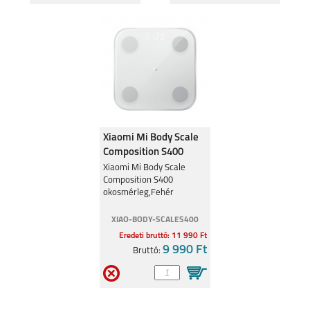
S26 PLUS
S26 ULTRA
SAMSUNG GALAXY
SAMSUNG GALAXY
A27
A37
Xiaomi Mi Body Scale
Composition S400
okosmérleg,Fehér
Xiaomi Mi Body Scale
Composition S400
BHR7793
okosmérleg,Fehér
SAMSUNG GALAXY
SAMSUNG GALAXY
XIAO-BODY-SCALES400
A57
S25 EDGE
Eredeti bruttó: 11 990 Ft
9 990 Ft
Bruttó: