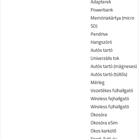
Adapterek
Powerbank
Memóriakártya (micro
SD)
Pendrive
Hangszóró
Autós tartó
Univerzális tok
Autós tartó (mágneses)
Autós tartó (töltős)
Mérleg
Vezetékes fülhallgató
Wireless fejhallgató
Wireless fülhallgató
Okosóra
Okosóra eSim
Okos karkötő