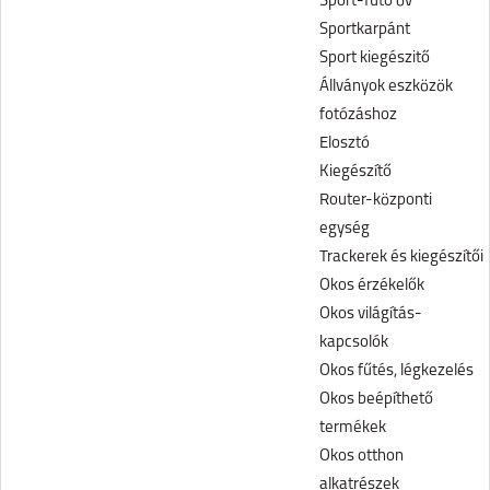
Sport-futó öv
Sportkarpánt
Sport kiegészitő
Állványok eszközök
fotózáshoz
Elosztó
Kiegészítő
Router-központi
egység
Trackerek és kiegészítői
Okos érzékelők
Okos világítás-
kapcsolók
Okos fűtés, légkezelés
Okos beépíthető
termékek
Okos otthon
alkatrészek