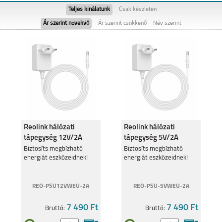
Teljes kínálatunk
Csak készleten
Ár szerint növekvő
Ár szerint csökkenő
Név szerint
SAMSUNG GALAXY
SAMSUNG GALAXY
FOLD8
FOLD8 ULTRA
Reolink hálózati
Reolink hálózati
tápegység 12V/2A
tápegység 5V/2A
SAMSUNG GALAXY
SAMSUNG GALAXY
FLIP8
S26
Biztosíts megbízható
Biztosíts megbízható
energiát eszközeidnek!
energiát eszközeidnek!
REO-PSU12VWEU-2A
REO-PSU-5VWEU-2A
7 490 Ft
7 490 Ft
Bruttó:
Bruttó:
SAMSUNG GALAXY
SAMSUNG GALAXY