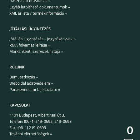
Használati utasítások »
Egyéb letölthető dokumentumok »
SAMSUNG GALAXY
SAMSUNG GALAXY
XML árlista / termékinformáció »
A36 5G
A26 5G
JÓTÁLLÁSI ÜGYINTÉZÉS
Jótállási ügyintézés - jegyzőkönyvek »
RMA folyamat leírása »
Márkánkénti szervízek listája »
SAMSUNG GALAXY
SAMSUNG GALAXY
S25 PLUS
S25 ULTRA
RÓLUNK
Bemutatkozás »
Weboldal adatvédelem »
Panaszvédelmi tájékoztató »
KAPCSOLAT
SAMSUNG GALAXY
SAMSUNG GALAXY
1101 Budapest, Albertirsai út 3.
S25
A16 5G
Telefon: (06-1) 219-0692, 219-0693
0
Fax: (06-1) 219-0693
További elérhetőségek »