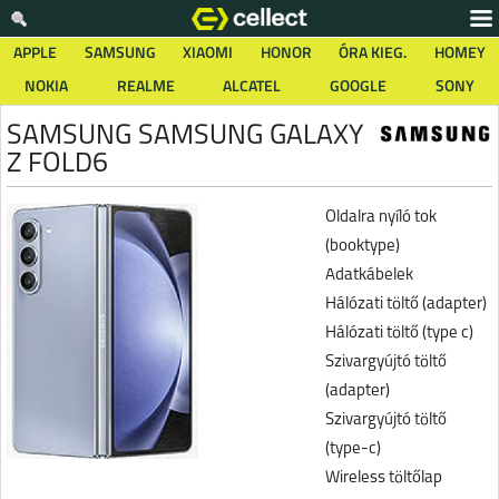
APPLE
SAMSUNG
XIAOMI
HONOR
ÓRA KIEG.
HOMEY
NOKIA
REALME
ALCATEL
GOOGLE
SONY
SAMSUNG SAMSUNG GALAXY
Z FOLD6
Oldalra nyíló tok
(booktype)
Adatkábelek
Hálózati töltő (adapter)
Hálózati töltő (type c)
Szivargyújtó töltő
(adapter)
Szivargyújtó töltő
(type-c)
Wireless töltőlap