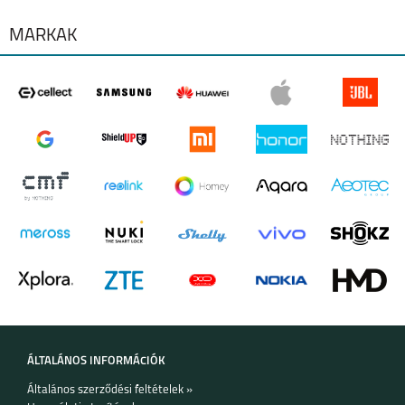
SAMSUNG S25 FE
SAMSUNG GALAXY
A17
MÁRKÁK
SAMSUNG GALAXY Z
SAMSUNG GALAXY Z
FOLD7
FLIP7 FE
SAMSUNG GALAXY Z
SAMSUNG GALAXY
FLIP7
A56 5G
ÁLTALÁNOS INFORMÁCIÓK
Általános szerződési feltételek »