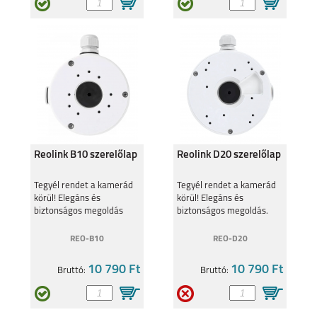
S26 PLUS
S26 ULTRA
SAMSUNG GALAXY
SAMSUNG GALAXY
A27
A37
Reolink B10 szerelőlap
Reolink D20 szerelőlap
Tegyél rendet a kamerád
Tegyél rendet a kamerád
körül! Elegáns és
körül! Elegáns és
biztonságos megoldás
biztonságos megoldás.
SAMSUNG GALAXY
SAMSUNG GALAXY
A57
S25 EDGE
REO-B10
REO-D20
10 790 Ft
10 790 Ft
Bruttó:
Bruttó: