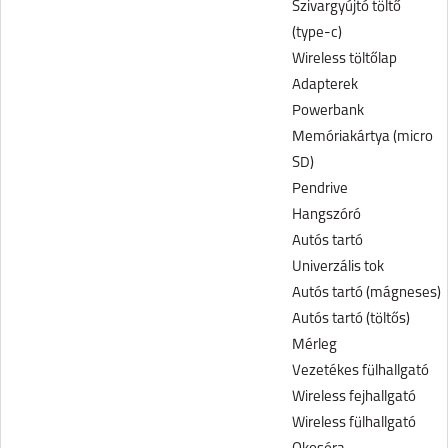
Szivargyújtó töltő
(type-c)
Wireless töltőlap
Adapterek
Powerbank
Memóriakártya (micro
SD)
Pendrive
Hangszóró
Autós tartó
Univerzális tok
Autós tartó (mágneses)
Autós tartó (töltős)
Mérleg
Vezetékes fülhallgató
Wireless fejhallgató
Wireless fülhallgató