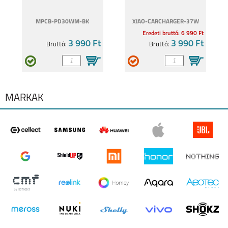
A57
S25 EDGE
MPCB-PD30WM-BK
XIAO-CARCHARGER-37W
Eredeti bruttó: 6 990 Ft
3 990 Ft
3 990 Ft
Bruttó:
Bruttó:
SAMSUNG S25 FE
SAMSUNG GALAXY
A17
MÁRKÁK
SAMSUNG GALAXY Z
SAMSUNG GALAXY Z
FOLD7
FLIP7 FE