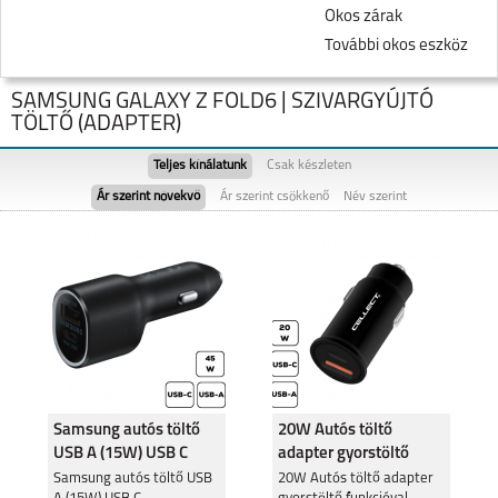
Okos zárak
További okos eszköz
SAMSUNG GALAXY Z FOLD6 | SZIVARGYÚJTÓ
TÖLTŐ (ADAPTER)
Teljes kínálatunk
Csak készleten
Ár szerint növekvő
Ár szerint csökkenő
Név szerint
SAMSUNG GALAXY
SAMSUNG GALAXY
FOLD8
FOLD8 ULTRA
Samsung autós töltő
20W Autós töltő
USB A (15W) USB C
adapter gyorstöltő
SAMSUNG GALAXY
SAMSUNG GALAXY
FLIP8
S26
(25W),Fekete
funkcióval
Samsung autós töltő USB
20W Autós töltő adapter