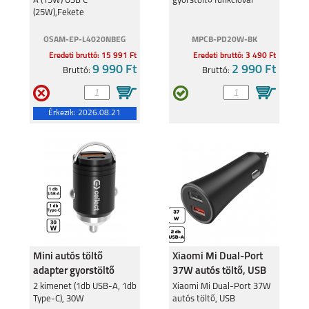
A (15W) USB C
gyorstöltő funkcióval
(25W),Fekete
OSAM-EP-L4020NBEG
MPCB-PD20W-BK
Eredeti bruttó: 15 991 Ft
Eredeti bruttó: 3 490 Ft
9 990 Ft
2 990 Ft
Bruttó:
Bruttó:
SAMSUNG GALAXY
SAMSUNG GALAXY
S26 PLUS
S26 ULTRA
Érkezik:
2026.08.21
SAMSUNG GALAXY
SAMSUNG GALAXY
A27
A37
Mini autós töltő
Xiaomi Mi Dual-Port
adapter gyorstöltő
37W autós töltő, USB
funkcióval 30W
2 kimenet (1db USB-A, 1db
Xiaomi Mi Dual-Port 37W
Type-C), 30W
autós töltő, USB
SAMSUNG GALAXY
SAMSUNG GALAXY