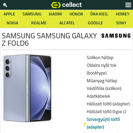
APPLE
SAMSUNG
XIAOMI
HONOR
ÓRA KIEG.
HOMEY
NOKIA
REALME
ALCATEL
GOOGLE
SONY
SAMSUNG SAMSUNG GALAXY
Z FOLD6
Szilikon hátlap
Oldalra nyíló tok
(booktype)
Műanyag hátlap
Védőfólia (szilikon)
Adatkábelek
Hálózati töltő (adapter)
Hálózati töltő (type c)
Szivargyújtó töltő
(adapter)