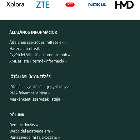
SAMSUNG GALAXY Z
SAMSUNG GALAXY
FLIP7
A56 5G
ÁLTALÁNOS INFORMÁCIÓK
Általános szerződési feltételek »
Használati utasítások »
SAMSUNG GALAXY
SAMSUNG GALAXY
Egyéb letölthető dokumentumok »
A36 5G
A26 5G
XML árlista / termékinformáció »
JÓTÁLLÁSI ÜGYINTÉZÉS
Jótállási ügyintézés - jegyzőkönyvek »
RMA folyamat leírása »
Márkánkénti szervízek listája »
SAMSUNG GALAXY
SAMSUNG GALAXY
S25 PLUS
S25 ULTRA
RÓLUNK
Bemutatkozás »
Weboldal adatvédelem »
Panaszvédelmi tájékoztató »