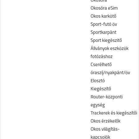
Okosóra
Okosóra eSim
Okos karkötő
Sport-futó öv
Sportkarpánt
Sport kiegészitő
Állványok eszközök
fotózáshoz
Cserélhető
óraszíj/nyakpánt/öv
Elosztó
Kiegészítő
Router-központi
egység
Trackerek és kiegészítői
Okos érzékelők
Okos világítás-
kapcsolók