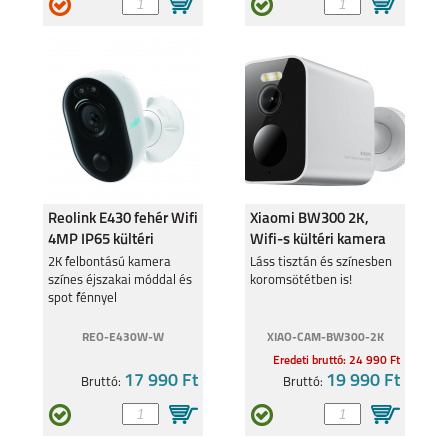
S26 PLUS
S26 ULTRA
SAMSUNG GALAXY
SAMSUNG GALAXY
A27
A37
Reolink E430 fehér Wifi
Xiaomi BW300 2K,
4MP IP65 kültéri
Wifi-s kültéri kamera
kamera
(BHR8303GL)
2K felbontású kamera
Láss tisztán és színesben
színes éjszakai móddal és
koromsötétben is!
spot fénnyel
SAMSUNG GALAXY
SAMSUNG GALAXY
A57
S25 EDGE
REO-E430W-W
XIAO-CAM-BW300-2K
Eredeti bruttó: 24 990 Ft
17 990 Ft
19 990 Ft
Bruttó:
Bruttó: