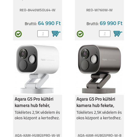
kamera rendszer
REO-B440WSOL64-W
REO-W760W-W
SAMSUNG GALAXY
GALAXY S22 ULTRA
A53 5G
5G
64 990 Ft
69 990 Ft
Bruttó:
Bruttó:
GALAXY S22+ 5G
GALAXY S22 5G
Aqara G5 Pro kültéri
Aqara G5 Pro kültéri
kamera hub fehér,
kamera hub fekete,
S21 FE
GALAXY A03
Zigbee és Thread Wifi
Zigbee és Thread Wifi
Tökéletes 2,5K védelem és
Tökéletes 2,5K védelem és
okos központ a kertedhez.
okos központ a kertedhez.
AQA-KAM-HUBG5PRO-W-W
AQA-KAM-HUBG5PRO-W-B