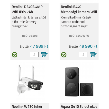
Reolink D340B 4MP
Reolink B440
Wifi IP65 7Ah
biztonsági kamera Wifi
akkumulátoros
4K 8MP
Láttad már, ki áll az ajtód
Kiemelkedő minőségű
előtt, mielőtt még
kamera otthonod
kaputelefon
csengetne?
biztonságáért saját
GALAXY Z FLIP 5
GALAXY Z FOLD 5
akkumulátorral
REO-D340B
REO-B440W-W
47 989 Ft
49 990 Ft
Bruttó:
Bruttó:
SAMSUNG GALAXY
SAMSUNG GALAXY
A14 4G
A14 5G
SAMSUNG GALAXY
SAMSUNG GALAXY
Reolink W730 fehér
Aqara G410 Select okos