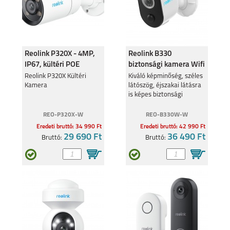
SAMSUNG GALAXY
SAMSUNG GALAXY Z
S24FE
FLIP6
Reolink P320X - 4MP,
Reolink B330
IP67, kültéri POE
biztonsági kamera Wifi
kamera
4MP IP65
Reolink P320X Kültéri
Kiváló képminőség, széles
Kamera
látószög, éjszakai látásra
is képes biztonsági
kamera saját
akkumulátorral
REO-P320X-W
REO-B330W-W
SAMSUNG GALAXY Z
SAMSUNG GALAXY
FOLD6
A35
Eredeti bruttó: 34 990 Ft
Eredeti bruttó: 42 990 Ft
29 690 Ft
36 490 Ft
Bruttó:
Bruttó:
SAMSUNG GALAXY
SAMSUNG GALAXY
A55
S24 ULTRA