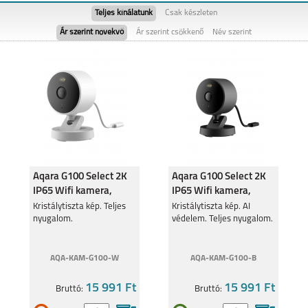
Teljes kínálatunk
Csak készleten
Ár szerint növekvő
Ár szerint csökkenő
Név szerint
SAMSUNG GALAXY
SAMSUNG GALAXY
FOLD8
FOLD8 ULTRA
Aqara G100 Select 2K
Aqara G100 Select 2K
IP65 Wifi kamera,
IP65 Wifi kamera,
SAMSUNG GALAXY
SAMSUNG GALAXY
FLIP8
S26
fehér
fekete
Kristálytiszta kép. Teljes
Kristálytiszta kép. AI
nyugalom.
védelem. Teljes nyugalom.
AQA-KAM-G100-W
AQA-KAM-G100-B
15 991 Ft
15 991 Ft
Bruttó:
Bruttó:
SAMSUNG GALAXY
SAMSUNG GALAXY