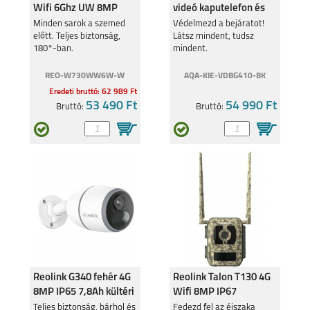
A34 5G
A54 5G
Wifi 6Ghz UW 8MP
videó kaputelefon és
IP66 kültéri kamera
hub, fekete
Minden sarok a szemed
Védelmezd a bejáratot!
előtt. Teljes biztonság,
Látsz mindent, tudsz
180°-ban.
mindent.
REO-W730WW6W-W
AQA-KIE-VDBG410-BK
Eredeti bruttó: 62 989 Ft
SAMSUNG GALAXY
SAMSUNG GALAXY
53 490 Ft
54 990 Ft
Bruttó:
Bruttó:
S23 ULTRA
S23+
SAMSUNG GALAXY
SAMSUNG GALAXY
S23
A04S
Reolink G340 fehér 4G
Reolink Talon T130 4G
8MP IP65 7,8Ah kültéri
Wifi 8MP IP67
kamera
terepmintás kültéri
Teljes biztonság, bárhol és
Fedezd fel az éjszaka