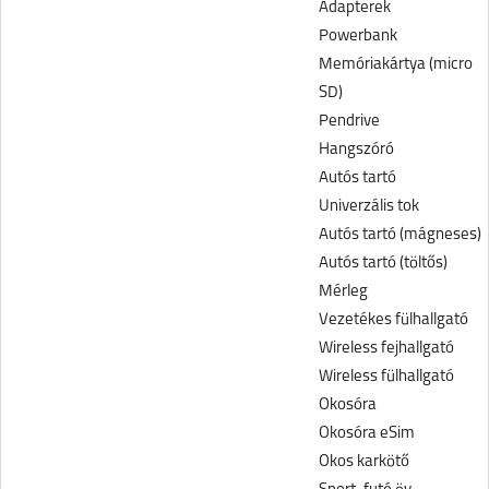
Adapterek
Powerbank
Memóriakártya (micro
SD)
Pendrive
Hangszóró
Autós tartó
Univerzális tok
Autós tartó (mágneses)
Autós tartó (töltős)
Mérleg
Vezetékes fülhallgató
Wireless fejhallgató
Wireless fülhallgató
Okosóra
Okosóra eSim
Okos karkötő