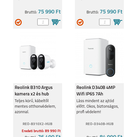
75 990 Ft
75 990 Ft
Bruttó:
Bruttó:
GALAXY Z FOLD3 5G
GALAXY Z FLIP3
A52S
A22 5G
Reolink B310 Argus
Reolink D340B 4MP
kamera x2 és hub
Wifi IP65 7Ah
kezdő szett
kaputelefon és hub
Teljes körű, kábeltől
Láss mindent az ajtód
mentes otthonvédelem,
előtt. Okos, biztonságos,
kezdő szett
azonnal.
profi védelem!
A22 4G
GALAXY A03S
REO-B310X2-HUB
REO-D340B-HUB
Eredeti bruttó: 89 990 Ft