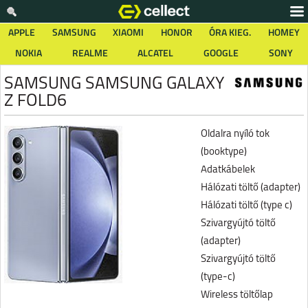
APPLE
SAMSUNG
XIAOMI
HONOR
ÓRA KIEG.
HOMEY
NOKIA
REALME
ALCATEL
GOOGLE
SONY
SAMSUNG SAMSUNG GALAXY
Z FOLD6
Oldalra nyíló tok
(booktype)
Adatkábelek
Hálózati töltő (adapter)
Hálózati töltő (type c)
Szivargyújtó töltő
(adapter)
Szivargyújtó töltő
(type-c)
Wireless töltőlap