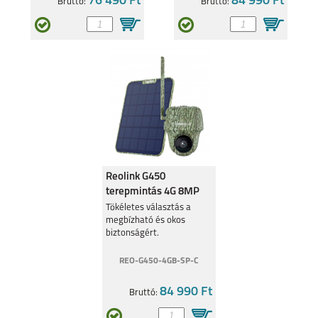
76 490 Ft
84 990 Ft
Bruttó:
Bruttó:
GALAXY A72
GALAXY A52
Reolink G450
GALAXY A42
GALAXY A32 5G
terepmintás 4G 8MP
IP64 6Ah Solar panellel
Tökéletes választás a
megbízható és okos
biztonságért.
REO-G450-4GB-SP-C
GALAXY A32 4G
GALAXY A21S
84 990 Ft
Bruttó: