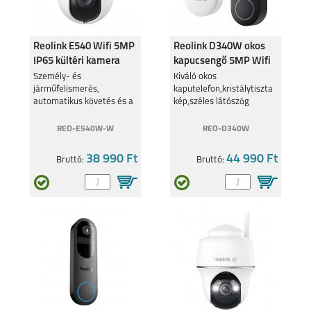
Reolink E540 Wifi 5MP
Reolink D340W okos
IP65 kültéri kamera
kapucsengő 5MP Wifi
SAMSUNG GALAXY
SAMSUNG GALAXY
S24+
S24
IP65
Személy- és
Kiváló okos
járműfelismerés,
kaputelefon,kristálytiszta
automatikus követés és a
kép,széles látószög
beépített szirénával
REO-E540W-W
REO-D340W
38 990 Ft
44 990 Ft
Bruttó:
Bruttó:
SAMSUNG GALAXY
SAMSUNG GALAXY
A25 5G
A15 4G/ 5G
SAMSUNG GALAXY
SAMSUNG GALAXY
A05S
S23 FE