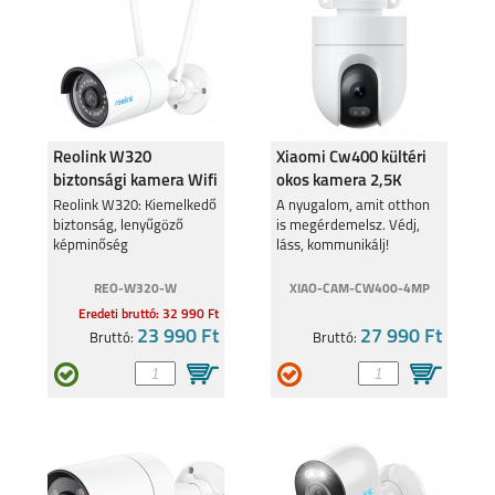
SAMSUNG GALAXY
SAMSUNG GALAXY
A36 5G
A26 5G
Reolink W320
Xiaomi Cw400 kültéri
biztonsági kamera Wifi
okos kamera 2,5K
5MP IP67
felbontás BHR7624GL
Reolink W320: Kiemelkedő
A nyugalom, amit otthon
SAMSUNG GALAXY
SAMSUNG GALAXY
biztonság, lenyűgöző
is megérdemelsz. Védj,
S25 PLUS
S25 ULTRA
képminőség
láss, kommunikálj!
REO-W320-W
XIAO-CAM-CW400-4MP
Eredeti bruttó: 32 990 Ft
23 990 Ft
27 990 Ft
Bruttó:
Bruttó:
SAMSUNG GALAXY
SAMSUNG GALAXY
S25
A16 5G