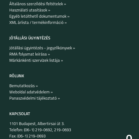
Általános szerződési feltételek »
Használati utasítások »
Egyéb letölthető dokumentumok »
XML árlista / termékinformáció »
JÓTÁLLÁSI ÜGYINTÉZÉS
GALAXY NOTE 20
GALAXY NOTE 20
Jótállási ügyintézés - jegyzőkönyvek »
ULTRA
RMA folyamat leírása »
Márkánkénti szervízek listája »
RÓLUNK
Bemutatkozás »
Weboldal adatvédelem »
GALAXY A41
GALAXY A31
Panaszvédelmi tájékoztató »
KAPCSOLAT
1101 Budapest, Albertirsai út 3.
Telefon: (06-1) 219-0692, 219-0693
Fax: (06-1) 219-0693