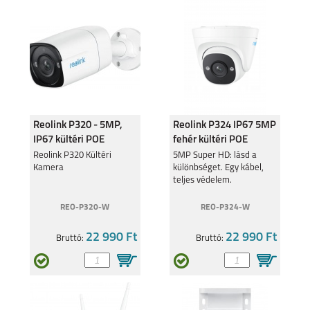
SAMSUNG S25 FE
SAMSUNG GALAXY
A17
SAMSUNG GALAXY Z
SAMSUNG GALAXY Z
Reolink P320 - 5MP,
Reolink P324 IP67 5MP
FOLD7
FLIP7 FE
IP67 kültéri POE
fehér kültéri POE
kamera
kamera
Reolink P320 Kültéri
5MP Super HD: lásd a
Kamera
különbséget. Egy kábel,
teljes védelem.
REO-P320-W
REO-P324-W
SAMSUNG GALAXY Z
SAMSUNG GALAXY
22 990 Ft
22 990 Ft
Bruttó:
Bruttó:
FLIP7
A56 5G