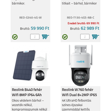
GALAXY Z FOLD4
bármikor.
GALAXY Z FLIP4
titkait – bárhol, bármikor
kamera
REO-G340-4G-W
REO-T130-4GS-NB-C
Eredeti bruttó: 69 990 Ft
59 990 Ft
62 989 Ft
Bruttó:
Bruttó:
SAMSUNG GALAXY
SAMSUNG GALAXY
A23 5G
A33 5G
SAMSUNG GALAXY
SAMSUNG GALAXY
A13 5G
A13 4G
Reolink B440 fehér
Reolink W760 fehér
Wifi 8MP IP64 6Ah
Wifi Dual 8+2MP IP65
Solar panellel
kültéri kamera
Okos védelem bárhol –
4K UltraHD felbontás
vezeték nélkül,
színes éjszakai
kompromisszumok nélkül
üzemmóddal kettős