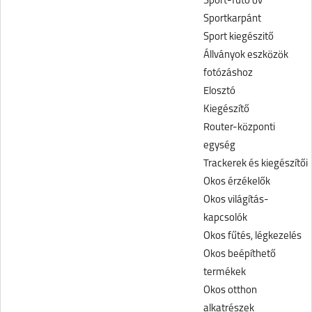
Sport-futó öv
Sportkarpánt
Sport kiegészitő
Állványok eszközök
fotózáshoz
Elosztó
Kiegészítő
Router-központi
egység
Trackerek és kiegészítői
Okos érzékelők
Okos világítás-
kapcsolók
Okos fűtés, légkezelés
Okos beépíthető
termékek
Okos otthon
alkatrészek