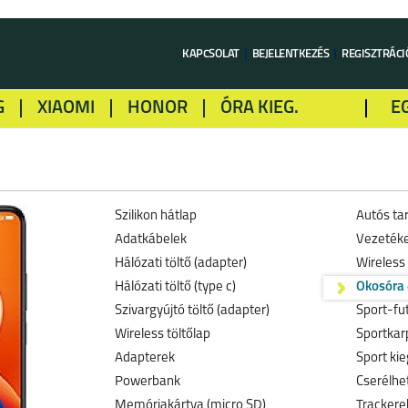
KAPCSOLAT
BEJELENTKEZÉS
REGISZTRÁCI
G
XIAOMI
HONOR
ÓRA KIEG.
E
LME
ALCATEL
GOOGLE
SONY
Szilikon hátlap
Autós tar
Adatkábelek
Vezetéke
Hálózati töltő (adapter)
Wireless 
Hálózati töltő (type c)
Okosóra
Szivargyújtó töltő (adapter)
Sport-fu
Wireless töltőlap
Sportkar
Adapterek
Sport kie
Powerbank
Cserélhe
Memóriakártya (micro SD)
Trackerek