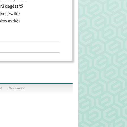
rű kiegészítő
 kiegészítők
okos eszköz
nő
Név szerint