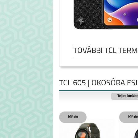
TOVÁBBI TCL TER
TCL 605 | OKOSÓRA ES
Teljes kínála
TCL 605
TCL 505