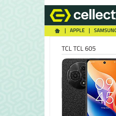
APPLE
SAMSUN
HOMEY
NOKIA
REA
TCL TCL 605