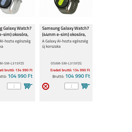
g Galaxy Watch7
Samsung Galaxy Watch7
-sim) okosóra,
(44mm e-sim) okosóra,
Zöld
 AI-hozta egészség
A Galaxy AI-hozta egészség
ka
új korszaka
M-SM-L315FZS
OSAM-SM-L315FZG
eti bruttó: 134 990 Ft
Eredeti bruttó: 134 990 Ft
104 990 Ft
104 990 Ft
uttó:
Bruttó: