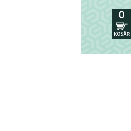
0
KOSÁR