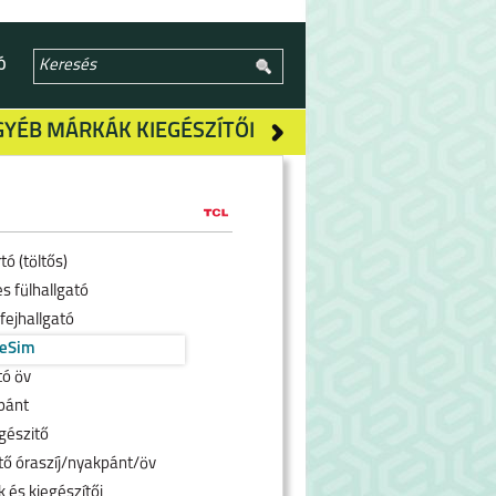
Ó
GYÉB MÁRKÁK KIEGÉSZÍTŐI
tó (töltős)
s fülhallgató
fejhallgató
 eSim
tó öv
pánt
gészitő
tő óraszíj/nyakpánt/öv
 és kiegészítői