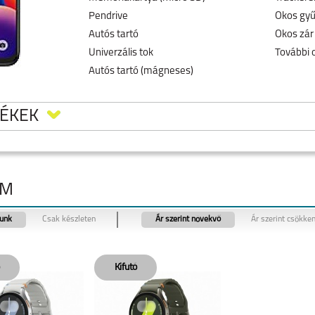
Pendrive
Okos gyű
Autós tartó
Okos zár
Univerzális tok
További 
Autós tartó (mágneses)
MÉKEK
IM
tunk
Csak készleten
Ár szerint növekvő
Ár szerint csökke
TCL 50
TCL 20 SE