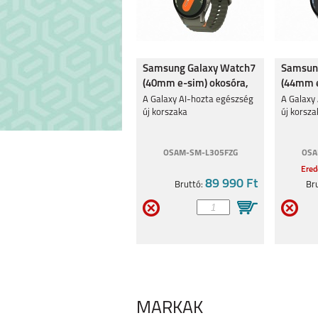
Samsung Galaxy Watch7
Samsun
(40mm e-sim) okosóra,
(44mm e
Zöld
Ezüst
A Galaxy AI-hozta egészség
A Galaxy
új korszaka
új korsza
OSAM-SM-L305FZG
OSA
Ered
89 990 Ft
Bruttó:
Br
MÁRKÁK