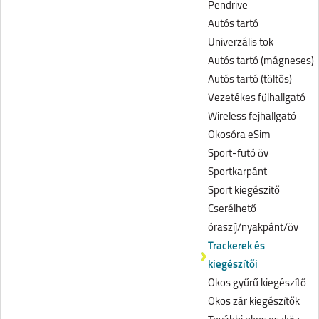
Pendrive
Autós tartó
Univerzális tok
Autós tartó (mágneses)
Autós tartó (töltős)
Vezetékes fülhallgató
Wireless fejhallgató
Okosóra eSim
Sport-futó öv
Sportkarpánt
Sport kiegészitő
Cserélhető
óraszíj/nyakpánt/öv
Trackerek és
kiegészítői
Okos gyűrű kiegészítő
Okos zár kiegészítők