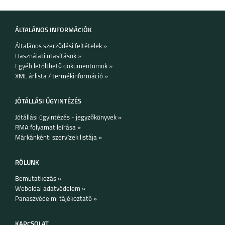
ÁLTALÁNOS INFORMÁCIÓK
Általános szerződési feltételek »
Használati utasítások »
Egyéb letölthető dokumentumok »
XML árlista / termékinformáció »
JÓTÁLLÁSI ÜGYINTÉZÉS
Jótállási ügyintézés - jegyzőkönyvek »
RMA folyamat leírása »
Márkánkénti szervízek listája »
RÓLUNK
Bemutatkozás »
Weboldal adatvédelem »
Panaszvédelmi tájékoztató »
KAPCSOLAT