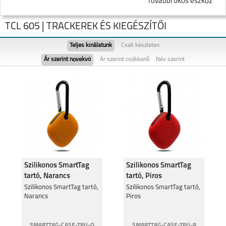
További okos eszköz
TCL 605 | TRACKEREK ÉS KIEGÉSZÍTŐI
Teljes kínálatunk
Csak készleten
Ár szerint növekvő
Ár szerint csökkenő
Név szerint
TCL 605
TCL 505
Szilikonos SmartTag
Szilikonos SmartTag
tartó, Narancs
tartó, Piros
TCL 50
Szilikonos SmartTag tartó,
TCL 20 SE
Szilikonos SmartTag tartó,
Narancs
Piros
SMARTTAG-CASE-TPU-O
SMARTTAG-CASE-TPU-R