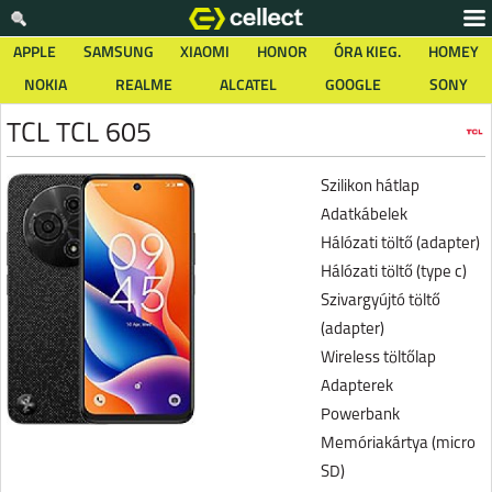
APPLE
SAMSUNG
XIAOMI
HONOR
ÓRA KIEG.
HOMEY
NOKIA
REALME
ALCATEL
GOOGLE
SONY
TCL TCL 605
Szilikon hátlap
Adatkábelek
Hálózati töltő (adapter)
Hálózati töltő (type c)
Szivargyújtó töltő
(adapter)
Wireless töltőlap
Adapterek
Powerbank
Memóriakártya (micro
SD)