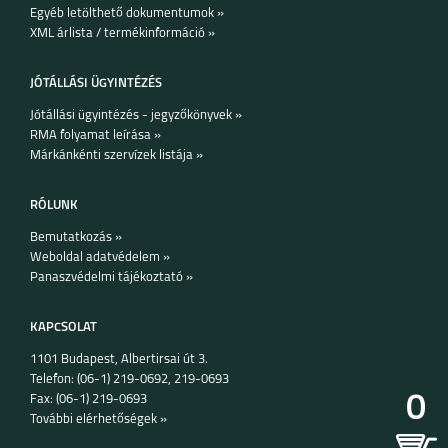
Egyéb letölthető dokumentumok »
XML árlista / termékinformáció »
JÓTÁLLÁSI ÜGYINTÉZÉS
Jótállási ügyintézés - jegyzőkönyvek »
RMA folyamat leírása »
Márkánkénti szervízek listája »
RÓLUNK
Bemutatkozás »
Weboldal adatvédelem »
Panaszvédelmi tájékoztató »
KAPCSOLAT
1101 Budapest, Albertirsai út 3.
Telefon: (06-1) 219-0692, 219-0693
0
Fax: (06-1) 219-0693
További elérhetőségek »