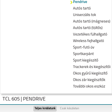
Pendrive
Autós tartó
Univerzális tok
Autós tartó (mágneses)
Autós tartó (töltős)
Vezetékes fülhallgató
Wireless fejhallgató
Sport-futó öv
Sportkarpánt
Sport kiegészitő
Trackerek és kiegészítői
Okos gyűrű kiegészítő
Okos zár kiegészítők
További okos eszköz
TCL 605 | PENDRIVE
Teljes kínálatunk
Csak készleten