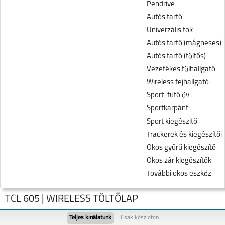
Pendrive
Autós tartó
Univerzális tok
Autós tartó (mágneses)
Autós tartó (töltős)
Vezetékes fülhallgató
Wireless fejhallgató
Sport-futó öv
Sportkarpánt
Sport kiegészitő
Trackerek és kiegészítői
Okos gyűrű kiegészítő
Okos zár kiegészítők
További okos eszköz
TCL 605 | WIRELESS TÖLTŐLAP
Teljes kínálatunk
Csak készleten