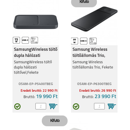
SamsungWireless töltő
Samsung Wireless
dupla hálózati
töltőállomás Trio,
töltővel,Feke
Fekete
SamsungWireless töltő
Samsung Wireless
dupla hálózati
töltőállomás Trio, Fekete
töltővel,Fekete
OSAM-EP-P5400TBEG
OSAM-EP-P6300TBEG
Eredeti bruttó: 22 990 Ft
Eredeti bruttó: 26 990 Ft
19 990 Ft
23 990 Ft
Bruttó:
Bruttó: