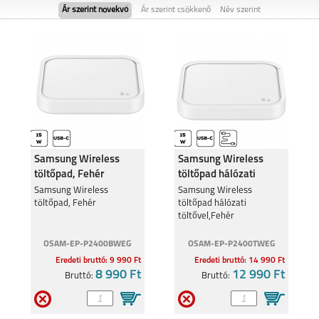
Ár szerint növekvő
Ár szerint csökkenő
Név szerint
TCL 605
TCL 505
Samsung Wireless
Samsung Wireless
töltőpad, Fehér
töltőpad hálózati
töltővel,Fehér
TCL 50
Samsung Wireless
TCL 20 SE
Samsung Wireless
töltőpad, Fehér
töltőpad hálózati
töltővel,Fehér
OSAM-EP-P2400BWEG
OSAM-EP-P2400TWEG
Eredeti bruttó: 9 990 Ft
Eredeti bruttó: 14 990 Ft
8 990 Ft
12 990 Ft
Bruttó:
Bruttó: