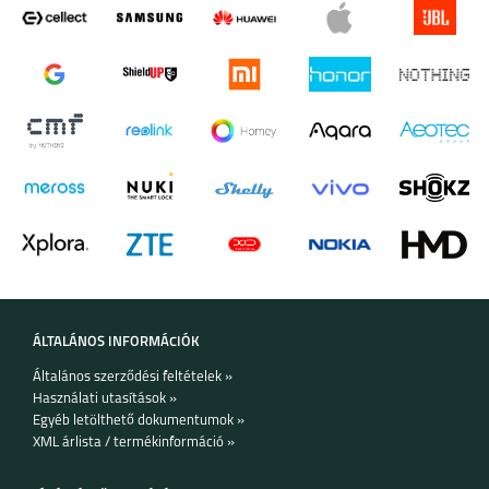
ÁLTALÁNOS INFORMÁCIÓK
Általános szerződési feltételek »
Használati utasítások »
Egyéb letölthető dokumentumok »
XML árlista / termékinformáció »