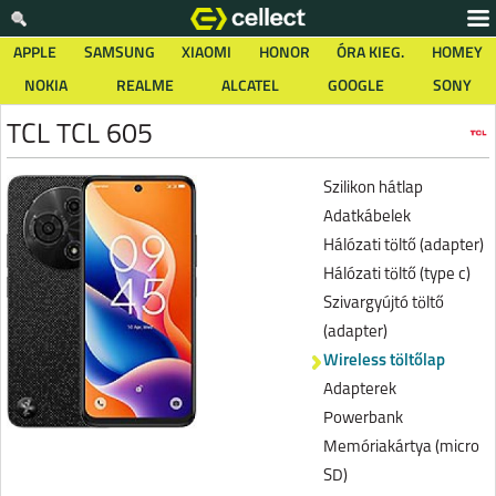
APPLE
SAMSUNG
XIAOMI
HONOR
ÓRA KIEG.
HOMEY
NOKIA
REALME
ALCATEL
GOOGLE
SONY
TCL TCL 605
Szilikon hátlap
Adatkábelek
Hálózati töltő (adapter)
Hálózati töltő (type c)
Szivargyújtó töltő
(adapter)
Wireless töltőlap
Adapterek
Powerbank
Memóriakártya (micro
SD)