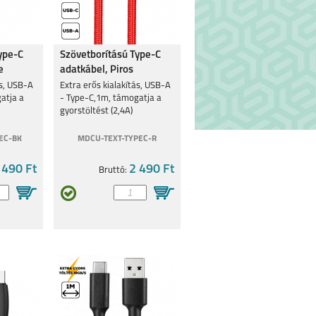
ype-C
Szövetborítású Type-C
e
adatkábel, Piros
ás, USB-A
Extra erős kialakítás, USB-A
atja a
- Type-C,1m, támogatja a
gyorstöltést (2,4A)
EC-BK
MDCU-TEXT-TYPEC-R
 490 Ft
2 490 Ft
Bruttó: