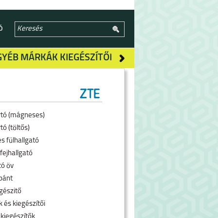
Ó
GYÉB MÁRKÁK KIEGÉSZÍTŐI
rtó (mágneses)
tó (töltős)
s fülhallgató
fejhallgató
tó öv
pánt
gészitő
 és kiegészítői
 kiegészítők