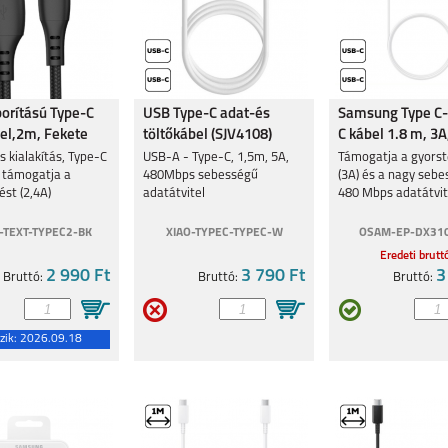
borítású Type-C
USB Type-C adat-és
Samsung Type C-
el,2m, Fekete
töltőkábel (SJV4108)
C kábel 1.8 m, 3A
s kialakítás, Type-C
USB-A - Type-C, 1,5m, 5A,
Támogatja a gyorst
, támogatja a
480Mbps sebességű
(3A) és a nagy seb
ést (2,4A)
adatátvitel
480 Mbps adatátvite
TEXT-TYPEC2-BK
XIAO-TYPEC-TYPEC-W
OSAM-EP-DX31
Eredeti brutt
2 990 Ft
3 790 Ft
3
Bruttó:
Bruttó:
Bruttó:
zik:
2026.09.18