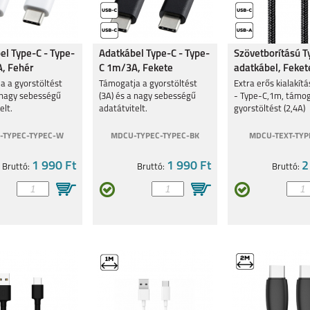
el Type-C - Type-
Adatkábel Type-C - Type-
Szövetborítású T
, Fehér
C 1m/3A, Fekete
adatkábel, Feket
a a gyorstöltést
Támogatja a gyorstöltést
Extra erős kialakít
a nagy sebességű
(3A) és a nagy sebességű
- Type-C,1m, támog
elt.
adatátvitelt.
gyorstöltést (2,4A)
-TYPEC-TYPEC-W
MDCU-TYPEC-TYPEC-BK
MDCU-TEXT-TYP
1 990 Ft
1 990 Ft
2
Bruttó:
Bruttó:
Bruttó: