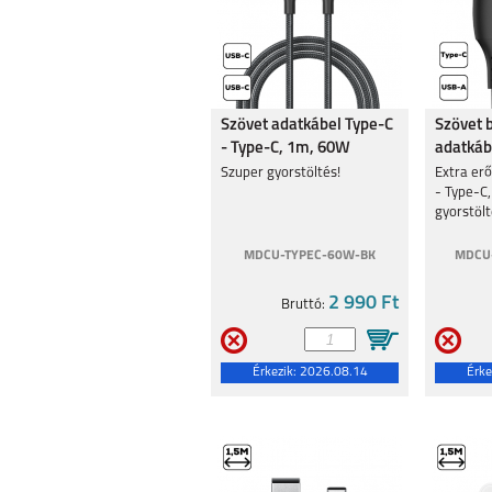
Szövet adatkábel Type-C
Szövet 
- Type-C, 1m, 60W
adatkáb
Szuper gyorstöltés!
Extra erő
- Type-C
gyorstölt
MDCU-TYPEC-60W-BK
MDCU-
2 990 Ft
Bruttó:
Érkezik:
2026.08.14
Érke