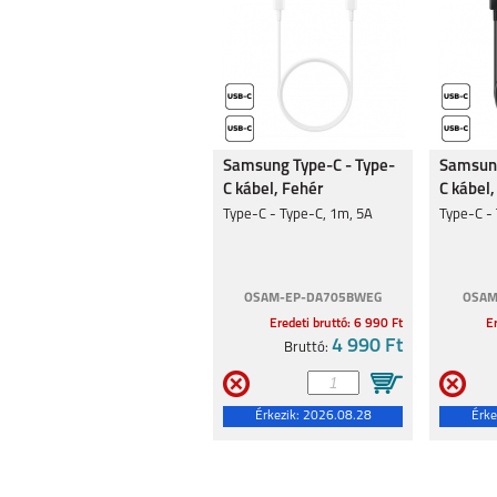
Samsung Type-C - Type-
Samsung
C kábel, Fehér
C kábel,
Type-C - Type-C, 1m, 5A
Type-C -
OSAM-EP-DA705BWEG
OSAM
Eredeti bruttó: 6 990 Ft
Er
4 990 Ft
Bruttó:
Érkezik:
2026.08.28
Érke