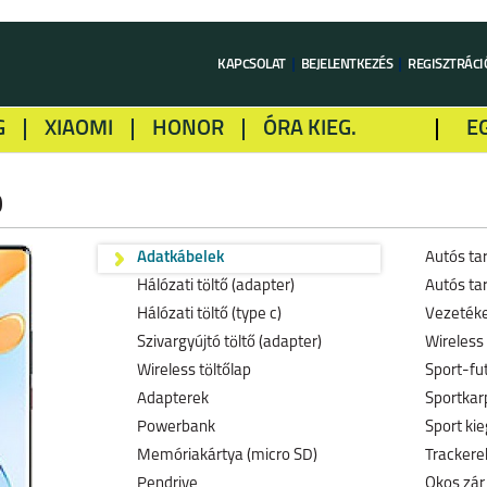
KAPCSOLAT
BEJELENTKEZÉS
REGISZTRÁCI
G
XIAOMI
HONOR
ÓRA KIEG.
E
LME
ALCATEL
GOOGLE
SONY
0
Adatkábelek
Autós ta
Hálózati töltő (adapter)
Autós tar
Hálózati töltő (type c)
Vezetéke
Szivargyújtó töltő (adapter)
Wireless 
Wireless töltőlap
Sport-fu
Adapterek
Sportkar
Powerbank
Sport kie
Memóriakártya (micro SD)
Trackerek
Pendrive
Okos zár