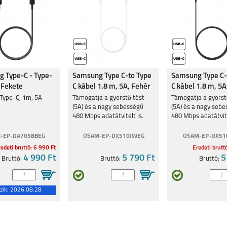
 Type-C - Type-
Samsung Type C-to Type
Samsung Type C-
 Fekete
C kábel 1.8 m, 5A, Fehér
C kábel 1.8 m, 5A
 Type-C, 1m, 5A
Támogatja a gyorstöltést
Támogatja a gyorst
(5A) és a nagy sebességű
(5A) és a nagy seb
480 Mbps adatátvitelt is.
480 Mbps adatátvite
-EP-DA705BBEG
OSAM-EP-DX510JWEG
OSAM-EP-DX51
edeti bruttó: 6 990 Ft
Eredeti brutt
4 990 Ft
5 790 Ft
5
Bruttó:
Bruttó:
Bruttó:
zik:
2026.08.28