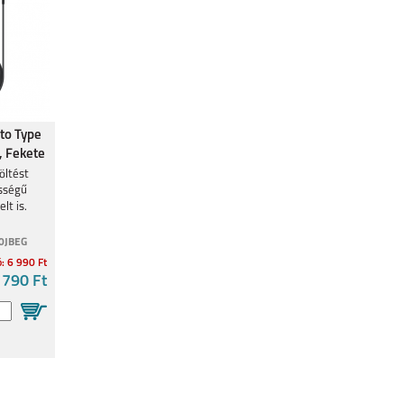
to Type
, Fekete
öltést
ességű
lt is.
0JBEG
ó: 6 990 Ft
 790 Ft