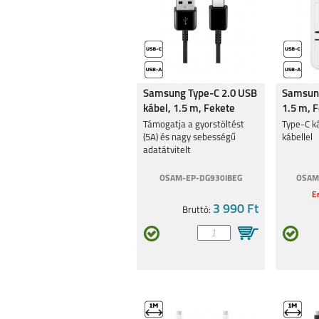
Samsung Type-C 2.0 USB
Samsung
kábel, 1.5 m, Fekete
1.5 m, 
Támogatja a gyorstöltést
Type-C ká
(5A) és nagy sebességű
kábellel
adatátvitelt
OSAM-EP-DG930IBEG
OSAM
Er
3 990 Ft
Bruttó: