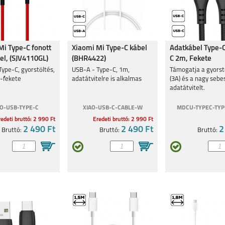
Mi Type-C fonott
Xiaomi Mi Type-C kábel
Adatkábel Type-C
el, (SJV4110GL)
(BHR4422)
C 2m, Fekete
ype-C, gyorstöltés,
USB-A - Type-C, 1m,
Támogatja a gyorst
s-fekete
adatátvitelre is alkalmas
(3A) és a nagy seb
adatátvitelt.
AO-USB-TYPE-C
XIAO-USB-C-CABLE-W
MDCU-TYPEC-TYP
edeti bruttó: 2 990 Ft
Eredeti bruttó: 2 990 Ft
2 490 Ft
2 490 Ft
2
Bruttó:
Bruttó:
Bruttó: