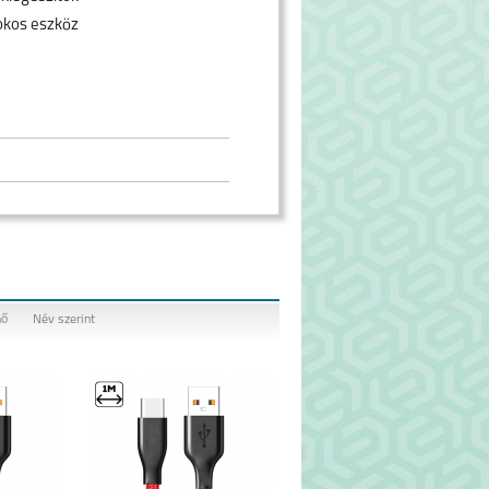
okos eszköz
nő
Név szerint