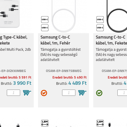
 Type-C kábel,
Samsung C-to-C
Samsung C-to-C
Fekete
kábel,1m, Fehér
kábel,1m, Feket
bel Multi Pack, 2db
Támogatja a gyorstöltést
Támogatja a gyorst
(5A) és nagy sebességű
(5A) és nagy sebes
adatátvitelt
adatátvitelt
-EP-DG930MBEG
OSAM-EP-DN975BWEG
OSAM-EP-DN97
edeti bruttó: 5 591 Ft
Eredeti bruttó: 5 490 Ft
Eredeti brutt
3 990 Ft
4 489 Ft
4
Bruttó:
Bruttó:
Bruttó: