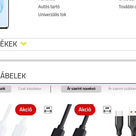
Autós tartó
További 
Univerzális tok
MÉKEK
KÁBELEK
tunk
Csak készleten
Ár szerint növekvő
Ár szerint csökke
1