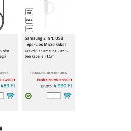
Samsung 2 in 1, USB
e
Type-C és Micro kábel
öltést
Praktikus Samsung 2 az 1-
ségű
ben kábellel (1,5m)
5BBEG
OSAM-EP-DG930DWEG
ó: 5 490 Ft
Eredeti bruttó: 6 990 Ft
 489 Ft
4 990 Ft
Bruttó: