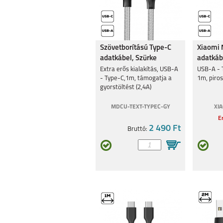
Szövetborítású Type-C
Xiaomi 
adatkábel, Szürke
adatkáb
Extra erős kialakítás, USB-A
USB-A - T
- Type-C,1m, támogatja a
1m, piro
gyorstöltést (2,4A)
MDCU-TEXT-TYPEC-GY
XI
Er
2 490 Ft
Bruttó: