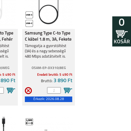
0
to Type
Samsung Type C-to Type
, Fehér
C kábel 1.8 m, 3A, Fekete
KOSÁR
öltést
Támogatja a gyorstöltést
ességű
(3A) és a nagy sebességű
lt is.
480 Mbps adatátvitelt is.
0JWEG
OSAM-EP-DX310JBEG
ó: 5 490 Ft
Eredeti bruttó: 5 490 Ft
 890 Ft
3 890 Ft
Bruttó:
Érkezik:
2026.08.28