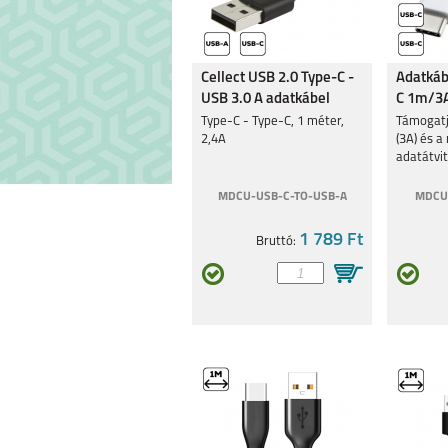
Cellect USB 2.0 Type-C -
Adatkáb
USB 3.0 A adatkábel
C 1m/3A
Type-C - Type-C, 1 méter,
Támogatj
2,4A
(3A) és 
adatátvit
MDCU-USB-C-TO-USB-A
MDCU
1 789 Ft
Bruttó: