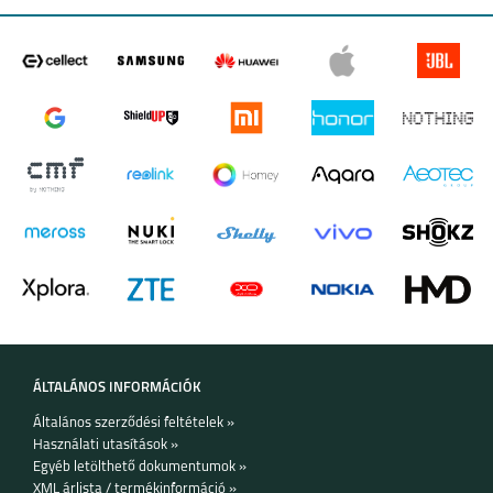
ÁLTALÁNOS INFORMÁCIÓK
Általános szerződési feltételek »
Használati utasítások »
Egyéb letölthető dokumentumok »
XML árlista / termékinformáció »