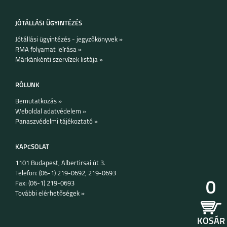
JÓTÁLLÁSI ÜGYINTÉZÉS
Jótállási ügyintézés - jegyzőkönyvek »
RMA folyamat leírása »
Márkánkénti szervízek listája »
RÓLUNK
Bemutatkozás »
Weboldal adatvédelem »
Panaszvédelmi tájékoztató »
KAPCSOLAT
1101 Budapest, Albertirsai út 3.
Telefon: (06-1) 219-0692, 219-0693
0
Fax: (06-1) 219-0693
További elérhetőségek »
KOSÁR