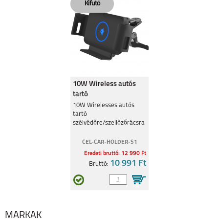
ZTE BLADE V50
BLADE A31
10W Wireless autós
tartó
szélvédőre/szellőzőrácsra
10W Wirelesses autós
tartó
szélvédőre/szellőzőrácsra
CEL-CAR-HOLDER-S1
Eredeti bruttó: 12 990 Ft
10 991 Ft
Bruttó:
MÁRKÁK