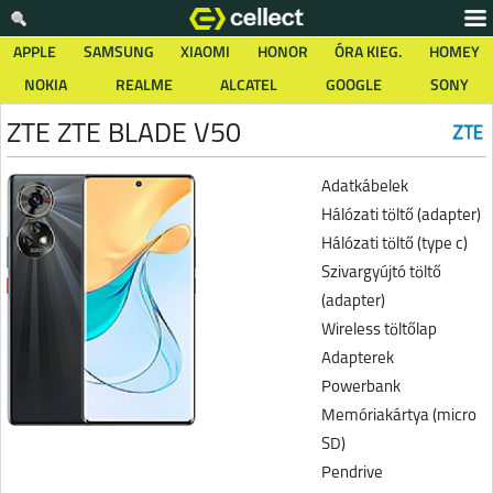
APPLE
SAMSUNG
XIAOMI
HONOR
ÓRA KIEG.
HOMEY
NOKIA
REALME
ALCATEL
GOOGLE
SONY
ZTE ZTE BLADE V50
Adatkábelek
Hálózati töltő (adapter)
Hálózati töltő (type c)
Szivargyújtó töltő
(adapter)
Wireless töltőlap
Adapterek
Powerbank
Memóriakártya (micro
SD)
Pendrive