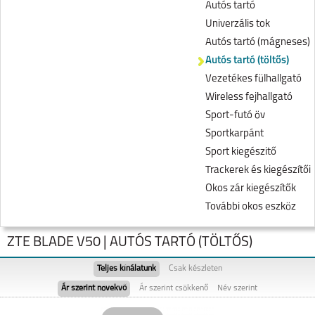
Autós tartó
Univerzális tok
Autós tartó (mágneses)
Autós tartó (töltős)
Vezetékes fülhallgató
Wireless fejhallgató
Sport-futó öv
Sportkarpánt
Sport kiegészitő
Trackerek és kiegészítői
Okos zár kiegészítők
További okos eszköz
ZTE BLADE V50 | AUTÓS TARTÓ (TÖLTŐS)
Teljes kínálatunk
Csak készleten
Ár szerint növekvő
Ár szerint csökkenő
Név szerint