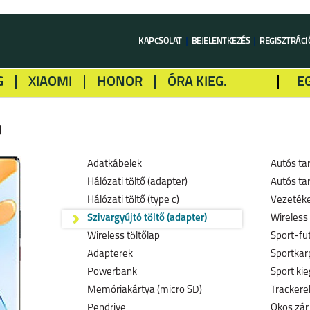
KAPCSOLAT
BEJELENTKEZÉS
REGISZTRÁCI
G
XIAOMI
HONOR
ÓRA KIEG.
E
LME
ALCATEL
GOOGLE
SONY
0
Adatkábelek
Autós ta
Hálózati töltő (adapter)
Autós tar
Hálózati töltő (type c)
Vezetéke
Szivargyújtó töltő (adapter)
Wireless 
Wireless töltőlap
Sport-fu
Adapterek
Sportkar
Powerbank
Sport kie
Memóriakártya (micro SD)
Trackerek
Pendrive
Okos zár