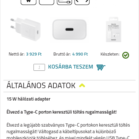
Nettó ár:
3 929 Ft
Bruttó ár:
4 990 Ft
Készleten:
KOSÁRBA TESZEM
ÁLTALÁNOS ADATOK
15 W hálózati adapter
Élvezd a Type-C porton keresztüli töltés rugalmasságát!
Élvezd a legújabb szabványos Type-C portokon keresztüli töltés
rugalmasságát! Váltogasd a kábeltípusokat a különböző
mobileszközök töltéséhez, és mivel mindkét végén USB Type-C