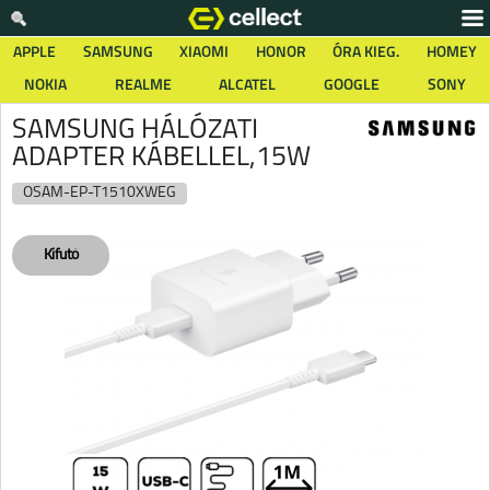
APPLE
SAMSUNG
XIAOMI
HONOR
ÓRA KIEG.
HOMEY
NOKIA
REALME
ALCATEL
GOOGLE
SONY
SAMSUNG HÁLÓZATI
ADAPTER KÁBELLEL,15W
OSAM-EP-T1510XWEG