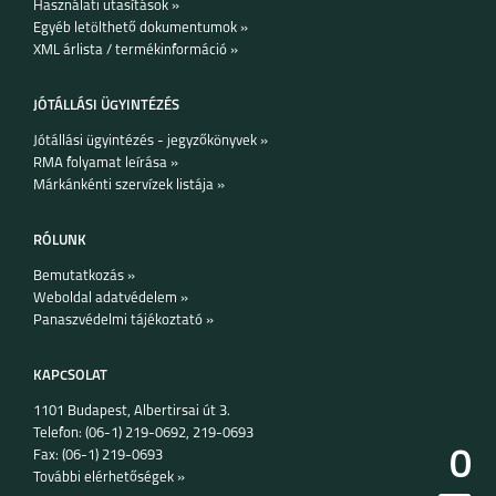
Használati utasítások »
Egyéb letölthető dokumentumok »
XML árlista / termékinformáció »
JÓTÁLLÁSI ÜGYINTÉZÉS
Jótállási ügyintézés - jegyzőkönyvek »
RMA folyamat leírása »
IPHONE 15 PRO MAX
IPHONE 15 PLUS
IPHONE 15 PRO
Márkánkénti szervízek listája »
RÓLUNK
Bemutatkozás »
Weboldal adatvédelem »
Panaszvédelmi tájékoztató »
IPHONE 15
IPHONE 14 PRO MAX
IPHONE 14 PLUS
KAPCSOLAT
1101 Budapest, Albertirsai út 3.
Telefon: (06-1) 219-0692, 219-0693
0
Fax: (06-1) 219-0693
További elérhetőségek »