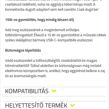
csatlakozó található, soha ne aggódj a kábel iránya miatt. A
konnektorba dugott adaptert sem kell cserélni. Csak dugd be!
15W-os gyorstöltés, hogy mindig készen állj
Add meg eszközeidnek a megérdemelt erőteljes
töltéstámogatást! Élvezd a 15 W-os gyorstöltést a műszaki cikkek
széles skálájához bármely USB-C-kompatibilis eszközzel.
Biztonságos tápellátás
Védd eszközeidet a túlfeszültségtől, rövidzárlattól és magas
hőmérséklettől! Töltsd védetten és biztonságosan még instabil
elektromos környezetben is, anélkül, hogy aggódnod kellene a zaj
és az áramszivárgás miatt.
KOMPATIBILITÁS
HELYETTESÍTŐ TERMÉK