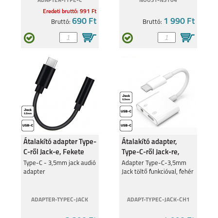
ADAPTER-TYPE-C
NOOSY-NSY04
Eredeti bruttó: 991 Ft
690 Ft
1 990 Ft
Bruttó:
Bruttó:
IPHONE 15 PLUS
IPHONE 15 PRO
Átalakító adapter Type-
Átalakító adapter,
IPHONE 15
IPHONE 14 PRO MAX
C-ről Jack-e, Fekete
Type-C-ről Jack-re,
Fehér
Type-C - 3,5mm jack audió
Adapter Type-C-3,5mm
adapter
Jack töltő funkcióval, fehér
ADAPTER-TYPEC-JACK
ADAPT-TYPEC-JACK-CH1