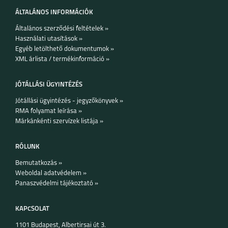
ÁLTALÁNOS INFORMÁCIÓK
IPHONE 13 MINI
IPHONE 13
Általános szerződési feltételek »
Használati utasítások »
Egyéb letölthető dokumentumok »
XML árlista / termékinformáció »
JÓTÁLLÁSI ÜGYINTÉZÉS
Jótállási ügyintézés - jegyzőkönyvek »
IPHONE 12
IPHONE 12 MINI
RMA folyamat leírása »
Márkánkénti szervízek listája »
RÓLUNK
Bemutatkozás »
Weboldal adatvédelem »
IPHONE 12 PRO
IPHONE 12 PRO MAX
Panaszvédelmi tájékoztató »
KAPCSOLAT
1101 Budapest, Albertirsai út 3.