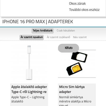
Okos zárak
További okos eszköz
IPHONE 16 PRO MAX | ADAPTEREK
Teljes kínálatunk
Csak készleten
Ár szerint növekvő
Ár szerint csökkenő
Név szerint
IPHONE 17 PRO MAX
IPHONE 17 PRO
Apple átalakító adapter
Micro Sim kártya
Type-C-ről Lightning-re
adapter
IPHONE AIR
Apple Type-C – Lightning
IPHONE 17
Normál simkártya
átalakító
méretre alakítja a Micro
sim-et.