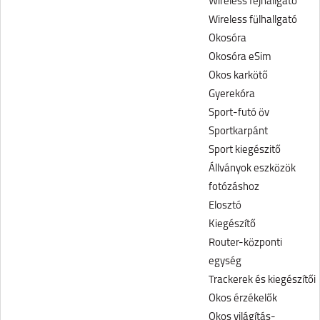
Wireless fejhallgató
Wireless fülhallgató
Okosóra
Okosóra eSim
Okos karkötő
Gyerekóra
Sport-futó öv
Sportkarpánt
Sport kiegészitő
Állványok eszközök
fotózáshoz
Elosztó
Kiegészítő
Router-központi
egység
Trackerek és kiegészítői
Okos érzékelők
Okos világítás-