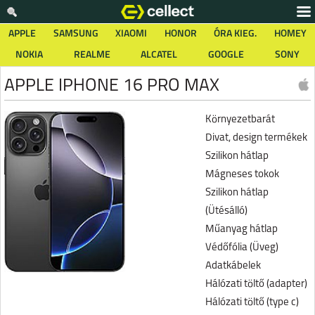
APPLE
SAMSUNG
XIAOMI
HONOR
ÓRA KIEG.
HOMEY
NOKIA
REALME
ALCATEL
GOOGLE
SONY
APPLE IPHONE 16 PRO MAX
Környezetbarát
Divat, design termékek
Szilikon hátlap
Mágneses tokok
Szilikon hátlap
(Ütésálló)
Műanyag hátlap
Védőfólia (Üveg)
Adatkábelek
Hálózati töltő (adapter)
Hálózati töltő (type c)