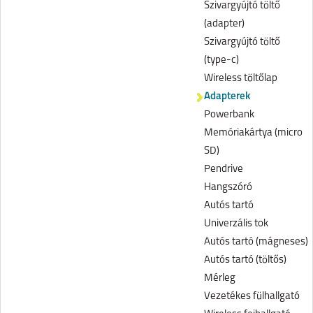
Szivargyújtó töltő
(adapter)
Szivargyújtó töltő
(type-c)
Wireless töltőlap
Adapterek
Powerbank
Memóriakártya (micro
SD)
Pendrive
Hangszóró
Autós tartó
Univerzális tok
Autós tartó (mágneses)
Autós tartó (töltős)
Mérleg
Vezetékes fülhallgató