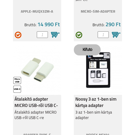
APPLE-MUQX3ZM-A
MICRO-SIM-ADAPTER
14 990 Ft
290 Ft
Bruttó:
Bruttó:
IPHONE 16E
IPHONE 16 PRO MAX
IPHONE 16 PLUS
IPHONE 16 PRO
Átalakító adapter
Noosy 3 az 1-ben sim
MICRO USB-ről USB C-
kártya adapter
re
Átalakító adapter MICRO
3 az 1-ben sim kártya
USB-ről USB C-re
adapter
IPHONE 16
IPHONE 15 PRO MAX